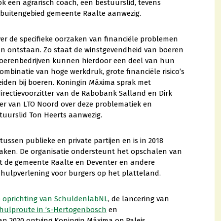
k een agrarisch coach, een bestuurslid, tevens
buitengebied gemeente Raalte aanwezig.
ver de specifieke oorzaken van financiële problemen
n ontstaan. Zo staat de winstgevendheid van boeren
 boerenbedrijven kunnen hierdoor een deel van hun
ombinatie van hoge werkdruk, grote financiële risico’s
eiden bij boeren. Koningin Máxima sprak met
rectievoorzitter van de Rabobank Salland en Dirk
ter van LTO Noord over deze problematiek en
uurslid Ton Heerts aanwezig.
ssen publieke en private partijen en is in 2018
maken. De organisatie ondersteunt het opschalen van
 de gemeente Raalte en Deventer en andere
 hulpverlening voor burgers op het platteland.
e
oprichting van SchuldenlabNL
, de lancering van
hulproute in ’s-Hertogenbosch
en
van 2020 ontving Koningin Máxima op Paleis