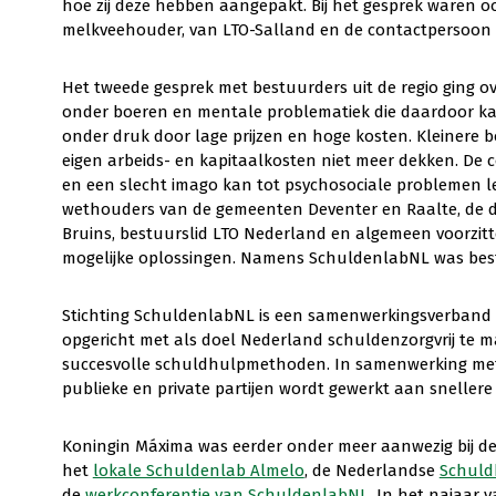
hoe zij deze hebben aangepakt. Bij het gesprek waren oo
melkveehouder, van LTO-Salland en de contactpersoon 
Het tweede gesprek met bestuurders uit de regio ging o
onder boeren en mentale problematiek die daardoor ka
onder druk door lage prijzen en hoge kosten. Kleinere
eigen arbeids- en kapitaalkosten niet meer dekken. De c
en een slecht imago kan tot psychosociale problemen l
wethouders van de gemeenten Deventer en Raalte, de di
Bruins, bestuurslid LTO Nederland en algemeen voorzit
mogelijke oplossingen. Namens SchuldenlabNL was best
Stichting SchuldenlabNL is een samenwerkingsverband tu
opgericht met als doel Nederland schuldenzorgvrij te 
succesvolle schuldhulpmethoden. In samenwerking met
publieke en private partijen wordt gewerkt aan snellere
Koningin Máxima was eerder onder meer aanwezig bij d
het
lokale Schuldenlab Almelo
, de Nederlandse
Schuld
de
werkconferentie van SchuldenlabNL
. In het najaar 