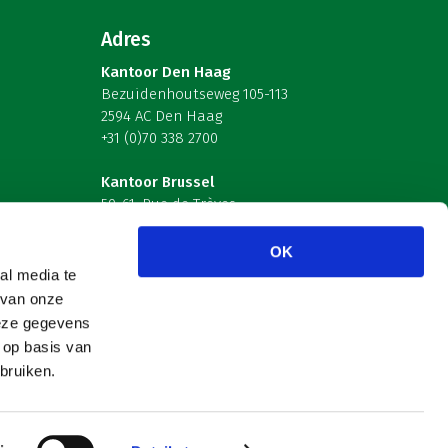
Adres
Kantoor Den Haag
Bezuidenhoutseweg 105-113
2594 AC Den Haag
+31 (0)70 338 2700
Kantoor Brussel
59-61, Rue de Trèves
B-1040 Brussel – België
OK
Volg ons
al media te
 van onze
deze gegevens
 op basis van
bruiken.