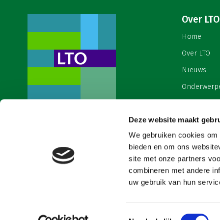
Over LTO
Home
Over LTO
Nieuws
Onderwerp
English
Deze website maakt gebru
Contact
Een ondernemers- en
werkgeversorganisatie met meerwaarde,
We gebruiken cookies om c
Cookies & 
voor een sector met meerwaarde. Dat is
bieden en om ons websitev
Land- en Tuinbouw Organisatie
site met onze partners vo
Nederland (LTO).
combineren met andere inf
uw gebruik van hun service
Toestemmingsselectie