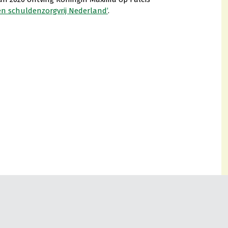
en schuldenzorgvrij Nederland’
.