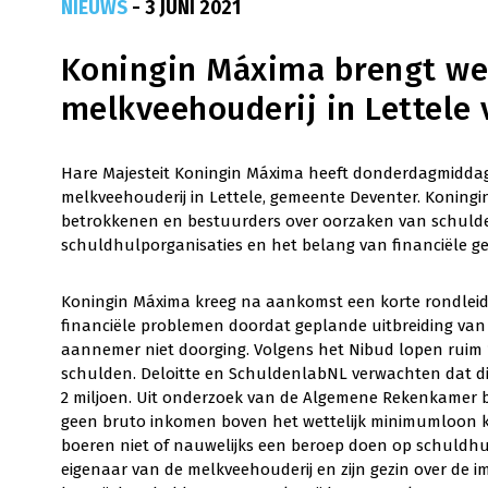
NIEUWS
- 3 JUNI 2021
Koningin Máxima brengt we
melkveehouderij in Lettele
Hare Majesteit Koningin Máxima heeft donderdagmiddag
melkveehouderij in Lettele, gemeente Deventer. Koning
betrokkenen en bestuurders over oorzaken van schulde
schuldhulporganisaties en het belang van financiële g
Koningin Máxima kreeg na aankomst een korte rondleidi
financiële problemen doordat geplande uitbreiding van 
aannemer niet doorging. Volgens het Nibud lopen ruim 
schulden. Deloitte en SchuldenlabNL verwachten dat dit 
2 miljoen. Uit onderzoek van de Algemene Rekenkamer 
geen bruto inkomen boven het wettelijk minimumloon kan
boeren niet of nauwelijks een beroep doen op schuldhu
eigenaar van de melkveehouderij en zijn gezin over de 