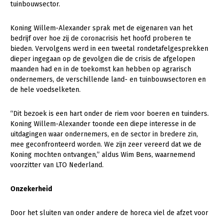
tuinbouwsector.
Gezonde planten
Koning Willem-Alexander sprak met de eigenaren van het
Gezonde dieren
bedrijf over hoe zij de coronacrisis het hoofd proberen te
bieden. Vervolgens werd in een tweetal rondetafelgesprekken
Natuur, klimaat en energie
dieper ingegaan op de gevolgen die de crisis de afgelopen
maanden had en in de toekomst kan hebben op agrarisch
Bodem en water
ondernemers, de verschillende land- en tuinbouwsectoren en
Platteland en omgeving
de hele voedselketen.
Mens, ondernemerschap en onderwijs
“Dit bezoek is een hart onder de riem voor boeren en tuinders.
Internationaal
Koning Willem-Alexander toonde een diepe interesse in de
uitdagingen waar ondernemers, en de sector in bredere zin,
Sectoren
mee geconfronteerd worden. We zijn zeer vereerd dat we de
Koning mochten ontvangen,” aldus Wim Bens, waarnemend
Dier
voorzitter van LTO Nederland.
Plant
Biologische Landbouw
Onzekerheid
Multifunctionele landbouw
Geitenhouderij
Akkerbouw
Door het sluiten van onder andere de horeca viel de afzet voor
Kalverhouderij
Biologische Landbouw
Multifunctioneel