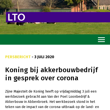
Home
PERSBERICHT
- 3 JULI 2020
Toekomstvisie
Koning bij akkerbouwbedrijf
Goed eten
in gesprek over corona
Mooi groen
Sterk ondernemerschap
Zijne Majesteit de Koning heeft op vrijdagmiddag 3 juli een
werkbezoek gebracht aan Van der Poel Loonbedrijf &
Transitiepaden
Akkerbouw in Abbenbroek. Het werkbezoek stond in het
teken van de impact van de corona-uitbraak op de land- en
Thema’s