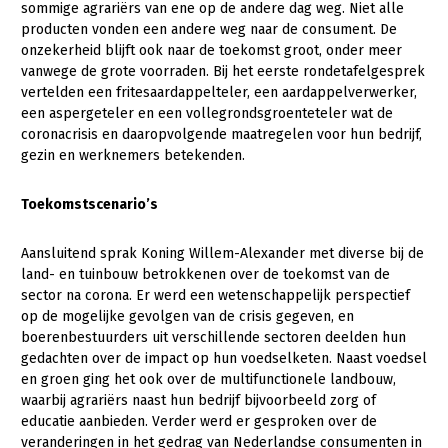
Onderwerpen
sommige agrariërs van ene op de andere dag weg. Niet alle
Konijnenhouderij
Bollenteelt
Vrouw en Bedrijf
producten vonden een andere weg naar de consument. De
Nieuws
onzekerheid blijft ook naar de toekomst groot, onder meer
Melkveehouderij
Bomen, vaste planten en zomerbloemen
vanwege de grote voorraden. Bij het eerste rondetafelgesprek
Nieuwsabonnement
vertelden een fritesaardappelteler, een aardappelverwerker,
Paardenhouderij
Fruitteelt
een aspergeteler en een vollegrondsgroenteteler wat de
Webinars
coronacrisis en daaropvolgende maatregelen voor hun bedrijf,
Pluimveehouderij
Glastuinbouw
gezin en werknemers betekenden.
Over LTO
Schapenhouderij
Paddenstoelen
LTO Nederland
Toekomstscenario’s
Varkenshouderij
Vollegrondsgroente
Mensen
Vleesveehouderij
Aansluitend sprak Koning Willem-Alexander met diverse bij de
land- en tuinbouw betrokkenen over de toekomst van de
Jaarverslag 2023
Bestuur en Directie
sector na corona. Er werd een wetenschappelijk perspectief
Vacatures
Medewerkers
op de mogelijke gevolgen van de crisis gegeven, en
boerenbestuurders uit verschillende sectoren deelden hun
Pers
Vakgroepbestuurders
gedachten over de impact op hun voedselketen. Naast voedsel
en groen ging het ook over de multifunctionele landbouw,
Contact
waarbij agrariërs naast hun bedrijf bijvoorbeeld zorg of
educatie aanbieden. Verder werd er gesproken over de
veranderingen in het gedrag van Nederlandse consumenten in