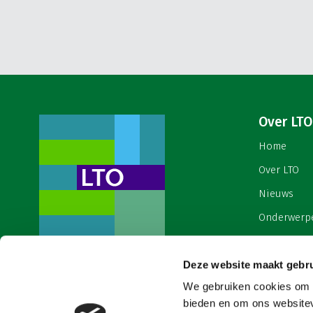
Over LTO
Home
Over LTO
Nieuws
Onderwerp
English
Deze website maakt gebru
Contact
Een ondernemers- en
werkgeversorganisatie met meerwaarde,
We gebruiken cookies om c
Cookies & 
voor een sector met meerwaarde. Dat is
bieden en om ons websitev