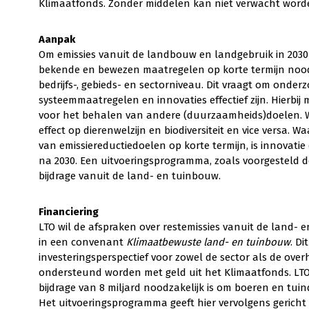
Klimaatfonds. Zonder middelen kan niet verwacht worden
Aanpak
Om emissies vanuit de landbouw en landgebruik in 2030 
bekende en bewezen maatregelen op korte termijn nood
bedrijfs-, gebieds- en sectorniveau. Dit vraagt om onder
systeemmaatregelen en innovaties effectief zijn. Hierbi
voor het behalen van andere (duurzaamheids)doelen. W
effect op dierenwelzijn en biodiversiteit en vice versa
van emissiereductiedoelen op korte termijn, is innovati
na 2030. Een uitvoeringsprogramma, zoals voorgesteld do
bijdrage vanuit de land- en tuinbouw.
Financiering
LTO wil de afspraken over restemissies vanuit de land
in een convenant
Klimaatbewuste land- en tuinbouw
. D
investeringsperspectief voor zowel de sector als de ove
ondersteund worden met geld uit het Klimaatfonds. LT
bijdrage van 8 miljard noodzakelijk is om boeren en tui
Het uitvoeringsprogramma geeft hier vervolgens gericht 