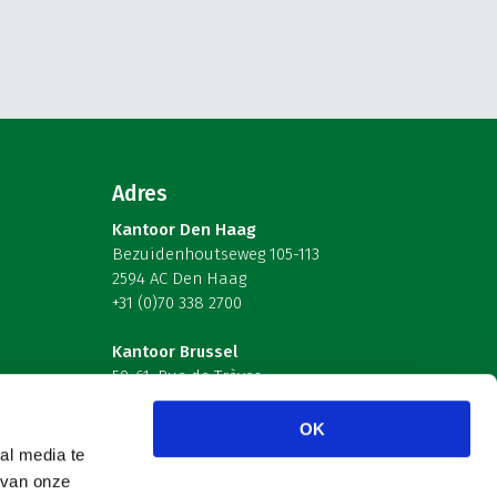
Adres
Kantoor Den Haag
Bezuidenhoutseweg 105-113
2594 AC Den Haag
+31 (0)70 338 2700
Kantoor Brussel
59-61, Rue de Trèves
B-1040 Brussel – België
OK
Volg ons
al media te
 van onze