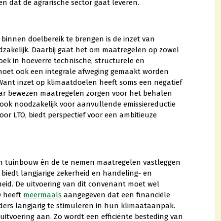
 dat de agrarische sector gaat leveren.
binnen doelbereik te brengen is de inzet van
zakelijk. Daarbij gaat het om maatregelen op zowel
zoek in hoeverre technische, structurele en
j moet ook een integrale afweging gemaakt worden
ant inzet op klimaatdoelen heeft soms een negatief
. Waar bewezen maatregelen zorgen voor het behalen
e ook noodzakelijk voor aanvullende emissiereductie
or LTO, biedt perspectief voor een ambitieuze
- en tuinbouw én de te nemen maatregelen vastleggen
it biedt langjarige zekerheid en handeling- en
rheid. De uitvoering van dit convenant moet wel
O heeft
meermaals
aangegeven dat een financiële
nders langjarig te stimuleren in hun klimaataanpak.
uitvoering aan. Zo wordt een efficiënte besteding van