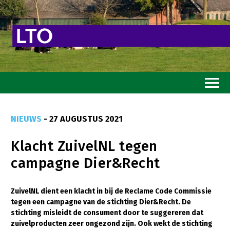
Home
NIEUWS
- 27 AUGUSTUS 2021
Toekomstvisie
Klacht ZuivelNL tegen
Goed eten
campagne Dier&Recht
Mooi groen
Sterk ondernemerschap
ZuivelNL dient een klacht in bij de Reclame Code Commissie
tegen een campagne van de stichting Dier&Recht. De
Transitiepaden
stichting misleidt de consument door te suggereren dat
zuivelproducten zeer ongezond zijn. Ook wekt de stichting
Thema’s