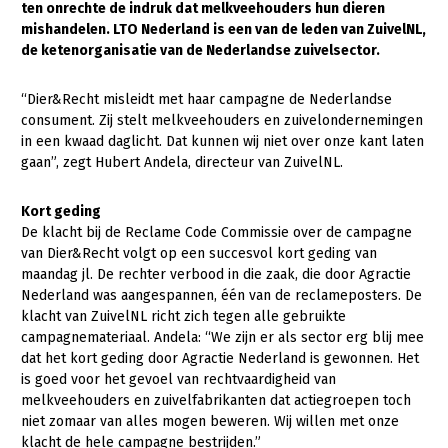
ten onrechte de indruk dat melkveehouders hun dieren
mishandelen. LTO Nederland is een van de leden van ZuivelNL,
Gezonde planten
de ketenorganisatie van de Nederlandse zuivelsector.
Gezonde dieren
“Dier&Recht misleidt met haar campagne de Nederlandse
Natuur, klimaat en energie
consument. Zij stelt melkveehouders en zuivelondernemingen
in een kwaad daglicht. Dat kunnen wij niet over onze kant laten
Bodem en water
gaan”, zegt Hubert Andela, directeur van ZuivelNL.
Platteland en omgeving
Kort geding
Mens, ondernemerschap en onderwijs
De klacht bij de Reclame Code Commissie over de campagne
Internationaal
van Dier&Recht volgt op een succesvol kort geding van
maandag jl. De rechter verbood in die zaak, die door Agractie
Sectoren
Nederland was aangespannen, één van de reclameposters. De
klacht van ZuivelNL richt zich tegen alle gebruikte
Dier
campagnemateriaal. Andela: “We zijn er als sector erg blij mee
dat het kort geding door Agractie Nederland is gewonnen. Het
Plant
Biologische Landbouw
is goed voor het gevoel van rechtvaardigheid van
melkveehouders en zuivelfabrikanten dat actiegroepen toch
Multifunctionele landbouw
Geitenhouderij
Akkerbouw
niet zomaar van alles mogen beweren. Wij willen met onze
Kalverhouderij
Biologische Landbouw
Multifunctioneel
klacht de hele campagne bestrijden.”