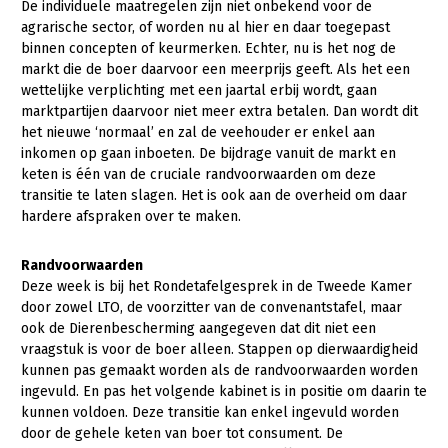
De individuele maatregelen zijn niet onbekend voor de
agrarische sector, of worden nu al hier en daar toegepast
Konijnenhouderij
binnen concepten of keurmerken. Echter, nu is het nog de
Melkveehouderij
markt die de boer daarvoor een meerprijs geeft. Als het een
wettelijke verplichting met een jaartal erbij wordt, gaan
Paardenhouderij
marktpartijen daarvoor niet meer extra betalen. Dan wordt dit
het nieuwe ‘normaal’ en zal de veehouder er enkel aan
Pluimveehouderij
inkomen op gaan inboeten. De bijdrage vanuit de markt en
Schapenhouderij
keten is één van de cruciale randvoorwaarden om deze
transitie te laten slagen. Het is ook aan de overheid om daar
Varkenshouderij
hardere afspraken over te maken.
Vleesveehouderij
Randvoorwaarden
Plant
Deze week is bij het Rondetafelgesprek in de Tweede Kamer
door zowel LTO, de voorzitter van de convenantstafel, maar
Multifunctionele landbouw
Akkerbouw
ook de Dierenbescherming aangegeven dat dit niet een
vraagstuk is voor de boer alleen. Stappen op dierwaardigheid
Biologische Landbouw
Multifunctioneel
Onderwerpen
kunnen pas gemaakt worden als de randvoorwaarden worden
Bollenteelt
Vrouw en Bedrijf
ingevuld. En pas het volgende kabinet is in positie om daarin te
Nieuws
kunnen voldoen. Deze transitie kan enkel ingevuld worden
Bomen, vaste planten en zomerbloemen
door de gehele keten van boer tot consument. De
Nieuwsabonnement