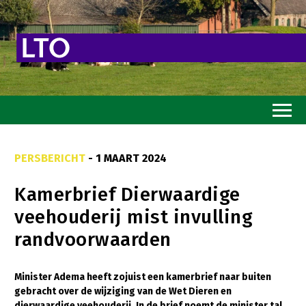
Home
PERSBERICHT
- 1 MAART 2024
Toekomstvisie
Kamerbrief Dierwaardige
Goed eten
veehouderij mist invulling
Mooi groen
randvoorwaarden
Sterk ondernemerschap
Transitiepaden
Minister Adema heeft zojuist een kamerbrief naar buiten
gebracht over de wijziging van de Wet Dieren en
Thema’s
dierwaardige veehouderij. In de brief noemt de minister tal