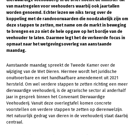
van maatregelen voor veehouders waarbij ook jaartallen
Gezonde planten
worden genoemd. Echter lezen we niks terug over de
koppeling met de randvoorwaarden die noodzakelijk zijn om
Gezonde dieren
deze stappen te zetten, met name om de markt in beweging
te brengen en zo niet de hele opgave op het bordje van de
Natuur, klimaat en energie
veehouder te laten. Daarmee legt het de verkeerde focus in
Bodem en water
opmaat naar het wetgevingsoverleg van aanstaande
maandag.
Platteland en omgeving
Mens, ondernemerschap en onderwijs
Aanstaande maandag spreekt de Tweede Kamer over de
wijziging van de Wet Dieren. Hiermee wordt het juridische
Internationaal
onuitvoerbare en niet handhaafbare amendement uit 2021
hersteld. Om wel verdere stappen te zetten richting een meer
Sectoren
dierwaardige veehouderij, is de agrarische sector al anderhalf
jaar in gesprek binnen het Convenant Dierwaardige
Dier
Veehouderij. Vanuit deze overlegtafel komen concrete
voorstellen om verdere stappen te zetten op dierenwelzijn.
Biologische Landbouw
Het natuurlijk gedrag van dieren in de veehouderij staat daarbij
Geitenhouderij
centraal.
Kalverhouderij