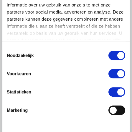
BELANGRIJKE INFORMATIE
informatie over uw gebruik van onze site met onze
partners voor social media, adverteren en analyse. Deze
6 AUGUSTUS 2026
partners kunnen deze gegevens combineren met andere
LTO sluit aan bij demonstratie tegen
informatie die u aan ze heeft verstrekt of die ze hebben
dreigende onteigening
verzameld op basis van uw gebruik van hun services. U
pluimveehouders
gaat akkoord met onze cookies als u onze website blijft
ZLTO, LLTB, LTO Noord en LTO Nederland roepen hun
gebruiken.
Toestemmingsselectie
leden op om op vrijdagochtend 14 augustus massaal naar
Noodzakelijk
het voorplein van het provinciehuis in Den Bosch te
komen…
Voorkeuren
Lees meer
Statistieken
Marketing