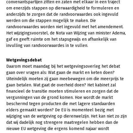
convenantspartijen zitten en zaten met elkaar in een traject
Fruitteelt
om enerzijds stappen op dierwaardigheid te formuleren en
Webinars
anderzijds te zorgen dat de randvoorwaardes ook ingevuld
Glastuinbouw
werden om die stappen mogelijk te maken. Die
Over LTO
Paddenstoelen
randvoorwaardes worden niet ingevuld met het amendement.
Het wijzigingsvoorstel, de Nota van Wijzing van minister Adema,
LTO Nederland
Vollegrondsgroente
gaf en geeft ruimte om het stapsgewijs en afhankelijk van
Mensen
invulling van randvoorwaardes in te vullen.
Jaarverslag 2023
Bestuur en Directie
Wetgevingsdebat
Daarom moet maandag bij het wetgevingsoverleg het debat
Vacatures
Medewerkers
gaan over vragen als: Wat gaan de markt en keten doen?
Pers
Vakgroepbestuurders
Uiteindelijk moeten zij gaan meebewegen om die meerprijs te
gaan betalen. Wat gaat de overheid doen? Het kabinet zal
Contact
financieel de transitie moeten stimuleren en zorgen dat de
vergunningen van de grond komen. Hoe wordt de markt
beschermd tegen producten die met lagere standaarden
elders gemaakt worden? De EU is momenteel bezig met
wijziging van de wetgeving op dierenwelzijn. Het kan niet zo zijn
dat wij dadelijk nog strengere maatregelen hebben dan de
nieuwe EU wetgeving die ergens komend najaar wordt