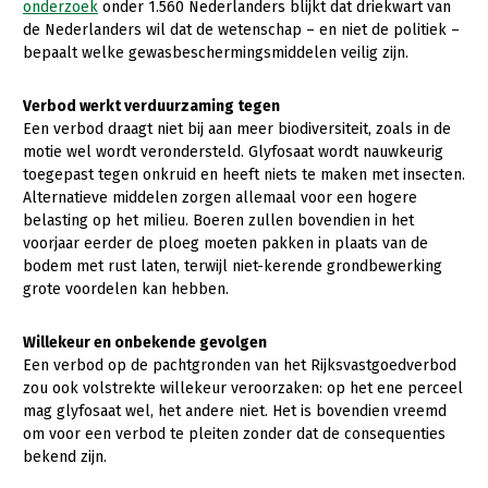
Onderwerpen
onderzoek
onder 1.560 Nederlanders blijkt dat driekwart van
de Nederlanders wil dat de wetenschap – en niet de politiek –
Konijnenhouderij
Bollenteelt
Vrouw en Bedrijf
Nieuws
bepaalt welke gewasbeschermingsmiddelen veilig zijn.
Melkveehouderij
Bomen, vaste planten en zomerbloemen
Nieuwsabonnement
Verbod werkt verduurzaming tegen
Paardenhouderij
Fruitteelt
Een verbod draagt niet bij aan meer biodiversiteit, zoals in de
Webinars
Pluimveehouderij
Glastuinbouw
motie wel wordt verondersteld. Glyfosaat wordt nauwkeurig
toegepast tegen onkruid en heeft niets te maken met insecten.
Over LTO
Schapenhouderij
Paddenstoelen
Alternatieve middelen zorgen allemaal voor een hogere
belasting op het milieu. Boeren zullen bovendien in het
LTO Nederland
Varkenshouderij
Vollegrondsgroente
voorjaar eerder de ploeg moeten pakken in plaats van de
Mensen
bodem met rust laten, terwijl niet-kerende grondbewerking
Vleesveehouderij
grote voordelen kan hebben.
Jaarverslag 2023
Bestuur en Directie
Vacatures
Medewerkers
Willekeur en onbekende gevolgen
Een verbod op de pachtgronden van het Rijksvastgoedverbod
Pers
Vakgroepbestuurders
zou ook volstrekte willekeur veroorzaken: op het ene perceel
mag glyfosaat wel, het andere niet. Het is bovendien vreemd
Contact
om voor een verbod te pleiten zonder dat de consequenties
bekend zijn.