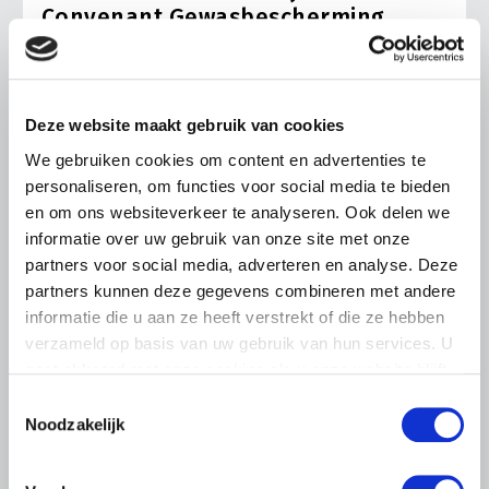
Convenant Gewasbescherming
Op 14 juli hebben BO Akkerbouw, Greenports Nederland,
LTO Nederland en NAJK het Hoofdlijnenconvenant
Gewasbescherming ondertekend. Het convenant helpt
telers om hun teelten verder te verduurzamen én biedt
Deze website maakt gebruik van cookies
hun meer rechtszekerheid en langjarig
We gebruiken cookies om content en advertenties te
handelingsperspectief.
personaliseren, om functies voor social media te bieden
Lees meer
en om ons websiteverkeer te analyseren. Ook delen we
informatie over uw gebruik van onze site met onze
partners voor social media, adverteren en analyse. Deze
partners kunnen deze gegevens combineren met andere
informatie die u aan ze heeft verstrekt of die ze hebben
verzameld op basis van uw gebruik van hun services. U
gaat akkoord met onze cookies als u onze website blijft
gebruiken.
Toestemmingsselectie
Noodzakelijk