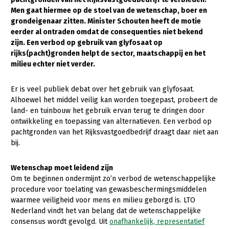
Men gaat hiermee op de stoel van de wetenschap, boer en
Gezonde planten
grondeigenaar zitten. Minister Schouten heeft de motie
eerder al ontraden omdat de consequenties niet bekend
Gezonde dieren
zijn. Een verbod op gebruik van glyfosaat op
rijks(pacht)gronden helpt de sector, maatschappij en het
Natuur, klimaat en energie
milieu echter niet verder.
Bodem en water
Er is veel publiek debat over het gebruik van glyfosaat.
Platteland en omgeving
Alhoewel het middel veilig kan worden toegepast, probeert de
Mens, ondernemerschap en onderwijs
land- en tuinbouw het gebruik ervan terug te dringen door
ontwikkeling en toepassing van alternatieven. Een verbod op
Internationaal
pachtgronden van het Rijksvastgoedbedrijf draagt daar niet aan
bij.
Sectoren
Wetenschap moet leidend zijn
Dier
Om te beginnen ondermijnt zo’n verbod de wetenschappelijke
Plant
Biologische Landbouw
procedure voor toelating van gewasbeschermingsmiddelen
waarmee veiligheid voor mens en milieu geborgd is. LTO
Multifunctionele landbouw
Geitenhouderij
Akkerbouw
Nederland vindt het van belang dat de wetenschappelijke
consensus wordt gevolgd. Uit
onafhankelijk, representatief
Kalverhouderij
Biologische Landbouw
Multifunctioneel