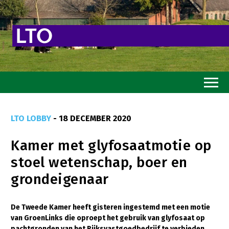
Home
LTO LOBBY
- 18 DECEMBER 2020
Toekomstvisie
Kamer met glyfosaatmotie op
Goed eten
stoel wetenschap, boer en
Mooi groen
grondeigenaar
Sterk ondernemerschap
Transitiepaden
De Tweede Kamer heeft gisteren ingestemd met een motie
van GroenLinks die oproept het gebruik van glyfosaat op
Thema’s
pachtgronden van het Rijksvastgoedbedrijf te verbieden.