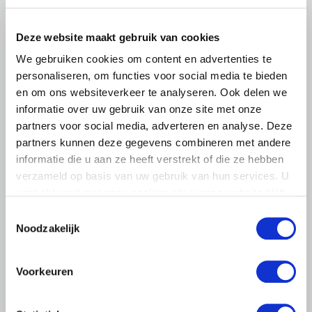
leden op om op vrijdagochtend 14 augustus massaal naar
het voorplein van het provinciehuis in Den Bosch te
Deze website maakt gebruik van cookies
komen…
We gebruiken cookies om content en advertenties te
Lees meer
personaliseren, om functies voor social media te bieden
en om ons websiteverkeer te analyseren. Ook delen we
informatie over uw gebruik van onze site met onze
partners voor social media, adverteren en analyse. Deze
partners kunnen deze gegevens combineren met andere
informatie die u aan ze heeft verstrekt of die ze hebben
verzameld op basis van uw gebruik van hun services. U
gaat akkoord met onze cookies als u onze website blijft
gebruiken.
Toestemmingsselectie
Noodzakelijk
Voorkeuren