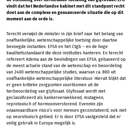
vindt dat het Nederlandse kabinet met dit standpunt recht
Gezonde planten
doet aan de complexe en genuanceerde situatie die op dit
moment aan de orde is.
Gezonde dieren
Natuur, klimaat en energie
Terecht verwijst de minister in zijn brief naar het belang van
onafhankelijke, wetenschappelijke toetsing door daartoe
Bodem en water
bevoegde instanties: EFSA en het Ctgb – en de hoge
kwaliteitsstandaard die deze instituties hanteren. En terecht
Platteland en omgeving
refereert Adema aan de bevindingen van EFSA, gebaseerd op
Mens, ondernemerschap en onderwijs
de meest actuele stand van de wetenschap en beoordeling
van 2400 wetenschappelijke studies, waarvan ca. 800 uit
Internationaal
onafhankelijke wetenschappelijke literatuur. Hieruit blijkt dat
er geen kritieke zorgpunten voortkomen uit de
Sectoren
herbeoordeling van glyfosaat. Glyfosaat wordt niet
geclassificeerd als kankerverwekkend, mutageen,
Dier
reprotoxisch of hormoonverstorend. Evenmin zijn
onaanvaardbare risico’s voor mensen geconstateerd, ook niet
Plant
Biologische Landbouw
op neurotoxisch gebied. Er is door EFSA vastgesteld dat er
Geitenhouderij
Akkerbouw
veilig gebruik in Europa mogelijk is.
Kalverhouderij
Biologische Landbouw