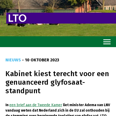
Home
NIEUWS
- 10 OKTOBER 2023
Toekomstvisie
Kabinet kiest terecht voor een
Goed eten
genuanceerd glyfosaat-
Mooi groen
standpunt
Sterk ondernemerschap
Transitiepaden
In
een brief aan de Tweede Kamer
liet minister Adema van LNV
vandaag weten dat Nederland zich in de EU zal onthouden bij
Thema’s
de stemming over hernieuwde toelating van glyfosaat. LTO