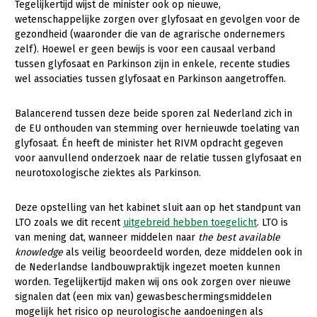
Tegelijkertijd wijst de minister ook op nieuwe,
wetenschappelijke zorgen over glyfosaat en gevolgen voor de
Konijnenhouderij
Bollenteelt
gezondheid (waaronder die van de agrarische ondernemers
Melkveehouderij
Bomen, vaste planten en zomerbloemen
zelf). Hoewel er geen bewijs is voor een causaal verband
tussen glyfosaat en Parkinson zijn in enkele, recente studies
Paardenhouderij
Fruitteelt
wel associaties tussen glyfosaat en Parkinson aangetroffen.
Pluimveehouderij
Glastuinbouw
Balancerend tussen deze beide sporen zal Nederland zich in
Schapenhouderij
Paddenstoelen
de EU onthouden van stemming over hernieuwde toelating van
glyfosaat. Én heeft de minister het RIVM opdracht gegeven
Varkenshouderij
Vollegrondsgroente
voor aanvullend onderzoek naar de relatie tussen glyfosaat en
neurotoxologische ziektes als Parkinson.
Multifunctionele landbouw
Vleesveehouderij
Multifunctioneel
Onderwerpen
Deze opstelling van het kabinet sluit aan op het standpunt van
LTO zoals we dit recent
uitgebreid hebben toegelicht
. LTO is
Vrouw en Bedrijf
Nieuws
van mening dat, wanneer middelen naar
the best available
knowledge
als veilig beoordeeld worden, deze middelen ook in
Nieuwsabonnement
de Nederlandse landbouwpraktijk ingezet moeten kunnen
worden. Tegelijkertijd maken wij ons ook zorgen over nieuwe
Webinars
signalen dat (een mix van) gewasbeschermingsmiddelen
mogelijk het risico op neurologische aandoeningen als