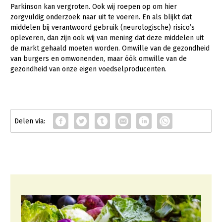
Over LTO
Parkinson kan vergroten. Ook wij roepen op om hier
zorgvuldig onderzoek naar uit te voeren. En als blijkt dat
LTO Nederland
middelen bij verantwoord gebruik (neurologische) risico’s
opleveren, dan zijn ook wij van mening dat deze middelen uit
Mensen
de markt gehaald moeten worden. Omwille van de gezondheid
Jaarverslag 2023
Bestuur en Directie
van burgers en omwonenden, maar óók omwille van de
gezondheid van onze eigen voedselproducenten.
Vacatures
Medewerkers
Pers
Vakgroepbestuurders
Contact