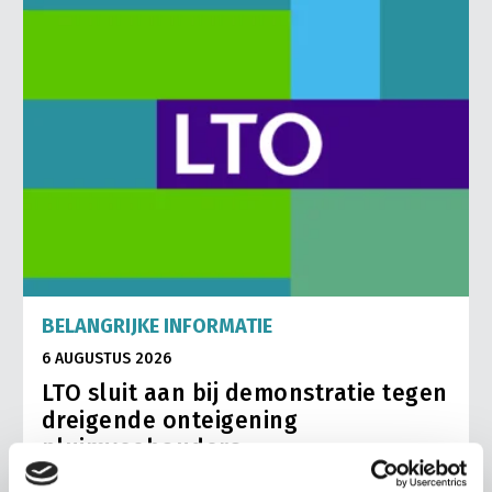
BELANGRIJKE INFORMATIE
6 AUGUSTUS 2026
LTO sluit aan bij demonstratie tegen
dreigende onteigening
pluimveehouders
ZLTO, LLTB, LTO Noord en LTO Nederland roepen hun