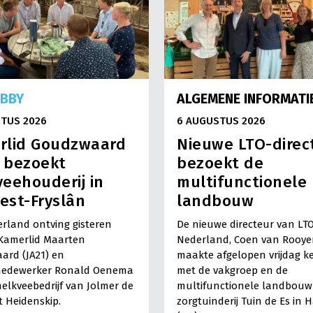
OBBY
ALGEMENE INFORMATI
TUS 2026
6 AUGUSTUS 2026
rlid Goudzwaard
Nieuwe LTO-direc
) bezoekt
bezoekt de
eehouderij in
multifunctionele
est-Fryslân
landbouw
rland ontving gisteren
De nieuwe directeur van LT
Kamerlid Maarten
Nederland, Coen van Rooye
ard (JA21) en
maakte afgelopen vrijdag k
medewerker Ronald Oenema
met de vakgroep en de
elkveebedrijf van Jolmer de
multifunctionele landbouw 
It Heidenskip.
zorgtuinderij Tuin de Es in 