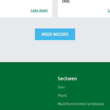
(NB).
Lees meer
L
MEER NIEUWS
Sectoren
Dier
Plant
Multifunctionele landbouw