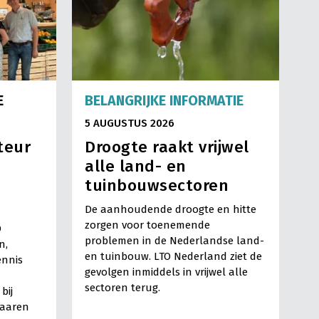
E
BELANGRIJKE INFORMATIE
5 AUGUSTUS 2026
teur
Droogte raakt vrijwel
alle land- en
tuinbouwsectoren
De aanhoudende droogte en hitte
zorgen voor toenemende
O
problemen in de Nederlandse land-
n,
en tuinbouw. LTO Nederland ziet de
ennis
gevolgen inmiddels in vrijwel alle
sectoren terug.
bij
Haaren