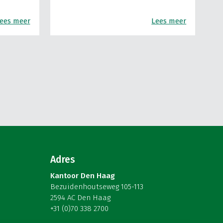
ees meer
Lees meer
Adres
Kantoor Den Haag
Bezuidenhoutseweg 105-113
2594 AC Den Haag
+31 (0)70 338 2700