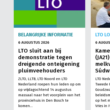
BELANGRIJKE INFORMATIE
LTO L
6 AUGUSTUS 2026
6 AUGUS
LTO sluit aan bij
Kame
demonstratie tegen
(JA21
dreigende onteigening
melkv
pluimveehouders
Súdw
ZLTO, LLTB, LTO Noord en LTO
LTO Nede
Nederland roepen hun leden op om
Tweede 
op vrijdagochtend 14 augustus
Goudzwa
massaal naar het voorplein van het
beleids
provinciehuis in Den Bosch te
op het m
komen…
Vries in 