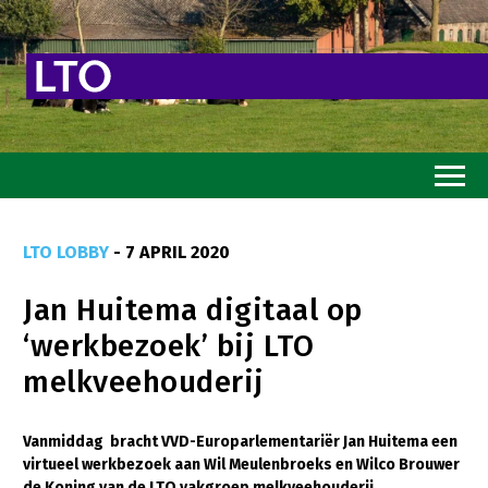
Home
LTO LOBBY
- 7 APRIL 2020
Toekomstvisie
Jan Huitema digitaal op
Goed eten
‘werkbezoek’ bij LTO
Mooi groen
melkveehouderij
Sterk ondernemerschap
Transitiepaden
Vanmiddag bracht VVD-Europarlementariër Jan Huitema een
virtueel werkbezoek aan Wil Meulenbroeks en Wilco Brouwer
Thema’s
de Koning van de LTO vakgroep melkveehouderij.