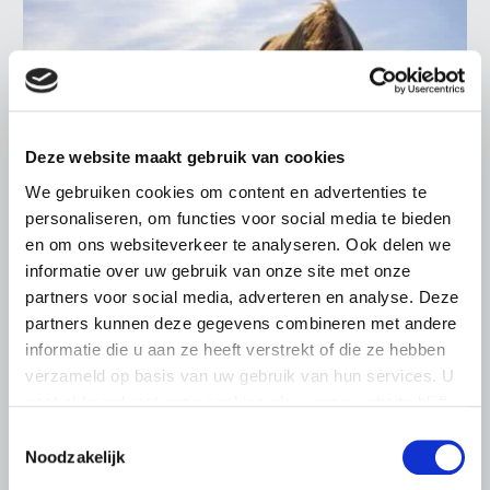
Deze website maakt gebruik van cookies
We gebruiken cookies om content en advertenties te
personaliseren, om functies voor social media te bieden
en om ons websiteverkeer te analyseren. Ook delen we
informatie over uw gebruik van onze site met onze
partners voor social media, adverteren en analyse. Deze
ALGEMENE INFORMATIE
partners kunnen deze gegevens combineren met andere
28 JULI 2026
informatie die u aan ze heeft verstrekt of die ze hebben
Warmere zomers, meer aandacht
verzameld op basis van uw gebruik van hun services. U
voor hittestress bij paarden
gaat akkoord met onze cookies als u onze website blijft
gebruiken.
Toestemmingsselectie
Warme zomerdagen vragen steeds meer aandacht van
Noodzakelijk
paardenhouders. Het voorkomen van hittestress is geen
eenmalige actie.