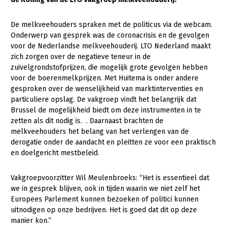
Gezonde planten
De melkveehouders spraken met de politicus via de webcam.
Onderwerp van gesprek was de coronacrisis en de gevolgen
Gezonde dieren
voor de Nederlandse melkveehouderij. LTO Nederland maakt
Natuur, klimaat en energie
zich zorgen over de negatieve teneur in de
zuivelgrondstofprijzen, die mogelijk grote gevolgen hebben
Bodem en water
voor de boerenmelkprijzen. Met Huitema is onder andere
gesproken over de wenselijkheid van marktinterventies en
Platteland en omgeving
particuliere opslag. De vakgroep vindt het belangrijk dat
Mens, ondernemerschap en onderwijs
Brussel de mogelijkheid biedt om deze instrumenten in te
zetten als dit nodig is. . Daarnaast brachten de
Internationaal
melkveehouders het belang van het verlengen van de
derogatie onder de aandacht en pleitten ze voor een praktisch
Sectoren
en doelgericht mestbeleid.
Dier
Vakgroepvoorzitter Wil Meulenbroeks: “Het is essentieel dat
Plant
Biologische Landbouw
we in gesprek blijven, ook in tijden waarin we niet zelf het
Europees Parlement kunnen bezoeken of politici kunnen
Multifunctionele landbouw
Geitenhouderij
Akkerbouw
uitnodigen op onze bedrijven. Het is goed dat dit op deze
manier kon.”
Kalverhouderij
Biologische Landbouw
Multifunctioneel