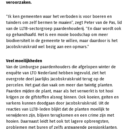
veroorzaken.
Gezonde planten
“Ik ken gemeenten waar het verboden is voor boeren en
Gezonde dieren
tuinders om zelf bermen te maaien”, zegt Peter van de Pas, lid
van de LLTB-sectorgroep paardenhouderij. “En daar wordt ook
Natuur, klimaat en energie
op gehandhaafd. Het is een mooie boodschap om meer
biodiversiteit in de gemeente te willen, maar daardoor is het
Bodem en water
Jacobskruiskruid wel bezig aan een opmars.”
Platteland en omgeving
Veel moeilijkheden
Mens, ondernemerschap en onderwijs
Van de Limburgse paardenhouders die afgelopen winter de
Internationaal
enquête van LTO Nederland hebben ingevuld, ziet het
overgrote deel jaarlijks Jacobskruiskruid terug op de
Sectoren
percelen. Het gaat dan vaak om meer dan twintig planten.
Paarden mijden de plant, maar als het verwerkt is tot hooi
Dier
krijgen ze de gifstoffen alsnog binnen. Ook koeien, geiten en
varkens kunnen doodgaan door Jacobskruiskruid. Uit de
Plant
Biologische Landbouw
reacties van LLTB-leden blijkt dat de planten moeilijk te
verwijderen zijn, blijven terugkomen en een crime zijn met
Multifunctionele landbouw
Geitenhouderij
Akkerbouw
hooien. Daarnaast leidt het ook tot lagere opbrengsten,
Kalverhouderij
Biologische Landbouw
Multifunctioneel
problemen met buren of zelfs argwanende pensionklanten.