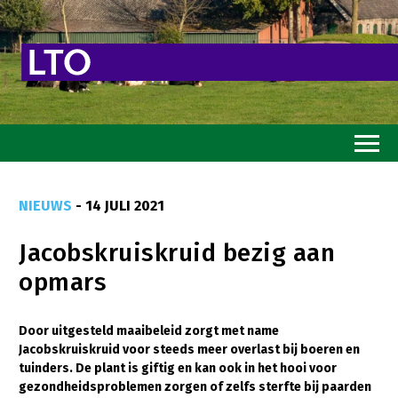
Home
NIEUWS
- 14 JULI 2021
Toekomstvisie
Jacobskruiskruid bezig aan
Goed eten
opmars
Mooi groen
Sterk ondernemerschap
Door uitgesteld maaibeleid zorgt met name
Jacobskruiskruid voor steeds meer overlast bij boeren en
Transitiepaden
tuinders. De plant is giftig en kan ook in het hooi voor
gezondheidsproblemen zorgen of zelfs sterfte bij paarden
Thema’s