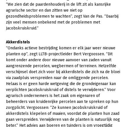
Onderwerpen
“We zien dat de paardenhouderij in de lift zit als kansrijke
Konijnenhouderij
Bollenteelt
Vrouw en Bedrijf
agrarische sector en dan zitten we niet op
Nieuws
gezondheidsproblemen te wachten”, zegt Van de Pas. “Daarbij
Melkveehouderij
Bomen, vaste planten en zomerbloemen
zijn veel mensen onbekend met de problemen met
Nieuwsabonnement
Jacobskruiskruid.”
Paardenhouderij
Fruitteelt
Webinars
Pluimveehouderij
Glastuinbouw
Akkerdistels
Over LTO
“Ondanks actieve bestrijding komen er elk jaar weer nieuwe
Schapenhouderij
Paddenstoelen
planten op”, zegt LLTB-projectleider Bert Vergoossen. “Dit
LTO Nederland
Varkenshouderij
Vollegrondsgroente
komt onder andere door nieuwe aanvoer van zaden vanuit
aangrenzende percelen, wegbermen of terreinen. Hetzelfde
Mensen
Vleesveehouderij
verschijnsel doet zich voor bij akkerdistels die zich na de bloei
via zaadpluis verspreiden naar de omliggende percelen.
Jaarverslag 2023
Bestuur en Directie
Helaas is er geen harde wetgeving die de grondeigenaar kan
Vacatures
Medewerkers
verplichten Jacobskruiskruid of distels te verwijderen.” Voor
agrarisch ondernemers is het zaak om eigenaren of
Pers
Vakgroepbestuurders
beheerders van kruidenrijke percelen aan te spreken op hun
zorgplicht. Vergoossen: “Ze kunnen Jacobskruiskruid of
Contact
akkerdistels klepelen of maaien, voordat de planten hun zaad
gaan verspreiden. Verwijderen van de planten is natuurlijk nog
beter.” Het advies aan boeren en tuinders is om vroegtijdig