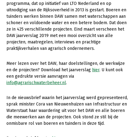
programma, dat op initiatief van LTO Nederland en op
uitnodiging van de Rijksoverheid in 2013 is gestart. Boeren en
Gezonde planten
tuinders werken binnen DAW samen met waterschappen aan
Gezonde dieren
schoner en voldoende water en een betere bodem. Dat doen
ze in 425 verschillende projecten. Eind maart verscheen het
Natuur, klimaat en energie
DAW jaarverslag 2019 met een mooi overzicht van alle
projecten, maatregelen, interviews en prachtige
Bodem en water
praktijkverhalen van agrarisch ondernemers.
Platteland en omgeving
Meer lezen over het DAW, haar doelstellingen, de werkwijze
Mens, ondernemerschap en onderwijs
en de projecten? Download het jaarverslag
hier
. U kunt ook
een gedrukte versie aanvragen via
Internationaal
info@agrarischwaterbeheer.nl
.
Sectoren
In de nieuwsbrief waarin het jaarverslag werd gepresenteerd,
Dier
sprak minister Cora van Nieuwenhuizen van Infrastructuur en
Waterstaat haar waardering uit voor het DAW en alle boeren
Biologische Landbouw
die meewerken aan de projecten. Ook stond ze stil bij de
onmisbare rol van boeren en tuinders in deze tijd.
Geitenhouderij
Kalverhouderij