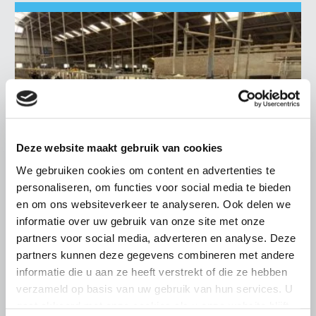
Deze website maakt gebruik van cookies
We gebruiken cookies om content en advertenties te
personaliseren, om functies voor social media te bieden
en om ons websiteverkeer te analyseren. Ook delen we
informatie over uw gebruik van onze site met onze
LTO LOBBY
partners voor social media, adverteren en analyse. Deze
6 AUGUSTUS 2026
partners kunnen deze gegevens combineren met andere
Kamerlid Goudzwaard (JA21)
informatie die u aan ze heeft verstrekt of die ze hebben
bezoekt melkveehouderij in
verzameld op basis van uw gebruik van hun services. U
gaat akkoord met onze cookies als u onze website blijft
Súdwest-Fryslân