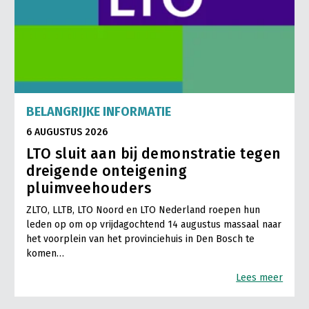
LTO Nederland
Mensen
Jaarverslag 2023
Bestuur en Directie
Vacatures
Medewerkers
BELANGRIJKE INFORMATIE
Pers
Vakgroepbestuurders
6 AUGUSTUS 2026
Contact
LTO sluit aan bij demonstratie tegen
dreigende onteigening
pluimveehouders
ZLTO, LLTB, LTO Noord en LTO Nederland roepen hun
leden op om op vrijdagochtend 14 augustus massaal naar
het voorplein van het provinciehuis in Den Bosch te
komen…
Lees meer