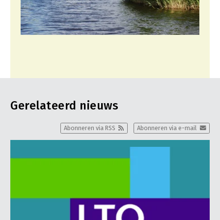
Fruitteelt
Glastuinbouw
Paddenstoelen
Vollegrondsgroente
Multifunctionele landbouw
Multifunctioneel
Gerelateerd nieuws
Vrouw en Bedrijf
Abonneren via RSS
Abonneren via e-mail
Onderwerpen
Nieuws
Nieuwsabonnement
Webinars
Over LTO