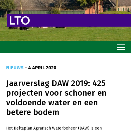
Home
NIEUWS
- 4 APRIL 2020
Toekomstvisie
Jaarverslag DAW 2019: 425
Goed eten
projecten voor schoner en
Mooi groen
voldoende water en een
Sterk ondernemerschap
betere bodem
Transitiepaden
Het Deltaplan Agrarisch Waterbeheer (DAW) is een
Thema’s