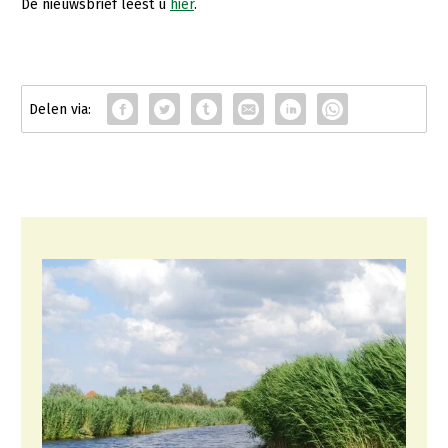
De nieuwsbrief leest u
hier
.
Konijnenhouderij
Melkveehouderij
Paardenhouderij
Pluimveehouderij
Schapenhouderij
Varkenshouderij
Vleesveehouderij
Plant
Akkerbouw
Biologische Landbouw
Bollenteelt
Bomen, vaste planten en zomerbloemen