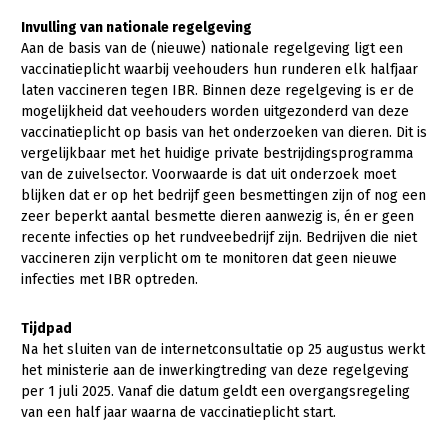
Onderwerpen
Invulling van nationale regelgeving
Konijnenhouderij
Bollenteelt
Vrouw en Bedrijf
Nieuws
Aan de basis van de (nieuwe) nationale regelgeving ligt een
Melkveehouderij
Bomen, vaste planten en zomerbloemen
vaccinatieplicht waarbij veehouders hun runderen elk halfjaar
Nieuwsabonnement
laten vaccineren tegen IBR. Binnen deze regelgeving is er de
Paardenhouderij
Fruitteelt
mogelijkheid dat veehouders worden uitgezonderd van deze
Webinars
vaccinatieplicht op basis van het onderzoeken van dieren. Dit is
Pluimveehouderij
Glastuinbouw
vergelijkbaar met het huidige private bestrijdingsprogramma
Over LTO
Schapenhouderij
Paddenstoelen
van de zuivelsector. Voorwaarde is dat uit onderzoek moet
blijken dat er op het bedrijf geen besmettingen zijn of nog een
LTO Nederland
Varkenshouderij
Vollegrondsgroente
zeer beperkt aantal besmette dieren aanwezig is, én er geen
recente infecties op het rundveebedrijf zijn. Bedrijven die niet
Mensen
Vleesveehouderij
vaccineren zijn verplicht om te monitoren dat geen nieuwe
Jaarverslag 2023
Bestuur en Directie
infecties met IBR optreden.
Vacatures
Medewerkers
Tijdpad
Pers
Vakgroepbestuurders
Na het sluiten van de internetconsultatie op 25 augustus werkt
het ministerie aan de inwerkingtreding van deze regelgeving
Contact
per 1 juli 2025. Vanaf die datum geldt een overgangsregeling
van een half jaar waarna de vaccinatieplicht start.