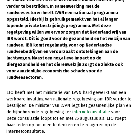
verder te bestrijden. In samenwerking met
de
Gezonde planten
rundveesectoren heeft LVVN een nationaal programma
opgesteld. Hierbij is
gebruikgemaakt van
het al langer
Gezonde dieren
lopende private bestrijdingsprogramma.
Met deze
regelgeving willen we ervoor zorgen dat Nederland vrij van
Natuur, klimaat en energie
IBR wordt. Dit is goed voor de gezondheid en het welzijn van
Bodem en water
rundvee.
IBR komt regelmatig voor op Nederlandse
rundveebedrijven en veroorzaakt ontstekingen aan de
Platteland en omgeving
luchtwegen. Naast een negatieve impact op de
diergezondheid en het dierenwelzijn zorgt de ziekte ook
Mens, ondernemerschap en onderwijs
voor aanzienlijke economische schade voor de
Internationaal
rundveesectoren.
Sectoren
LTO heeft met het ministerie van LVVN hard gewerkt aan een
werkbare invulling van nationale regelgeving om IBR verder te
Dier
bestrijden. De minister van LVVN legt het gezamenlijke plan en
de bijbehorende regelgeving ter
internetconsultatie
voor.
Plant
Biologische Landbouw
Deze consultatie loopt tot en met 25 augustus a.s. LTO roept
Multifunctionele landbouw
Geitenhouderij
Akkerbouw
haar leden op om mee te denken en te reageren op de
internetconsultatie.
Kalverhouderij
Biologische Landbouw
Multifunctioneel