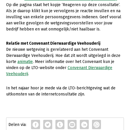
Onderwerpen
Op die pagina staat het kopje ‘Reageren op deze consultatie’.
Konijnenhouderij
Bollenteelt
Vrouw en Bedrijf
Als je daarop klikt kun je vervolgens je reactie invullen en na
Nieuws
invulling van enkele persoonsgegevens indienen. Geef vooral
Melkveehouderij
Bomen, vaste planten en zomerbloemen
aan welke gevolgen de wetgevingsvoorstellen voor jouw
Nieuwsabonnement
bedrijf hebben en wat onmogelijk/niet haalbaar is.
Paardenhouderij
Fruitteelt
Webinars
Pluimveehouderij
Glastuinbouw
Relatie met Convenant Dierwaardige Veehouderij
Over LTO
De nieuwe wetgeving is gerelateerd aan het Convenant
Schapenhouderij
Paddenstoelen
Dierwaardige Veehouderij. Hoe dat zit wordt uitgelegd in deze
LTO Nederland
Varkenshouderij
Vollegrondsgroente
korte
animatie
. Meer informatie over het Convenant kun je
vinden op de LTO-website onder
Convenant Dierwaardige
Mensen
Vleesveehouderij
Veehouderij
.
Jaarverslag 2023
Bestuur en Directie
In het najaar hoor je mede via de LTO-berichtgeving wat de
Vacatures
Medewerkers
uitkomsten van de internetconsultatie zijn.
Pers
Vakgroepbestuurders
Contact