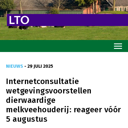
Home
NIEUWS
- 29 JULI 2025
Toekomstvisie
Internetconsultatie
Goed eten
wetgevingsvoorstellen
Mooi groen
dierwaardige
Sterk ondernemerschap
melkveehouderij: reageer vóór
Transitiepaden
5 augustus
Thema’s