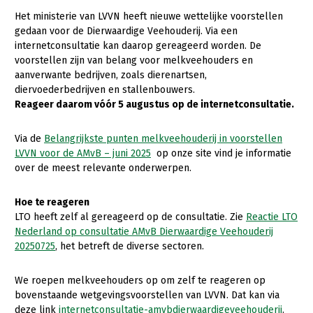
Het ministerie van LVVN heeft nieuwe wettelijke voorstellen
Gezonde planten
gedaan voor de Dierwaardige Veehouderij. Via een
internetconsultatie kan daarop gereageerd worden. De
Gezonde dieren
voorstellen zijn van belang voor melkveehouders en
Natuur, klimaat en energie
aanverwante bedrijven, zoals dierenartsen,
diervoederbedrijven en stallenbouwers.
Bodem en water
Reageer daarom vóór 5 augustus op de internetconsultatie.
Platteland en omgeving
Via de
Belangrijkste punten melkveehouderij in voorstellen
Mens, ondernemerschap en onderwijs
LVVN voor de AMvB – juni 2025
op onze site vind je informatie
over de meest relevante onderwerpen.
Internationaal
Hoe te reageren
Sectoren
LTO heeft zelf al gereageerd op de consultatie. Zie
Reactie LTO
Nederland op consultatie AMvB Dierwaardige Veehouderij
Dier
20250725
, het betreft de diverse sectoren.
Plant
Biologische Landbouw
We roepen melkveehouders op om zelf te reageren op
Multifunctionele landbouw
Geitenhouderij
Akkerbouw
bovenstaande wetgevingsvoorstellen van LVVN. Dat kan via
Kalverhouderij
Biologische Landbouw
Multifunctioneel
deze link
internetconsultatie-amvbdierwaardigeveehouderij
.