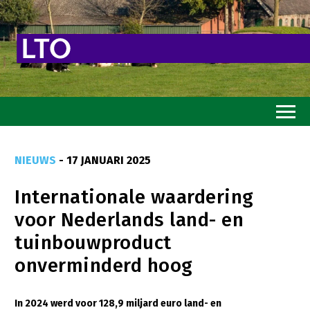
Home
NIEUWS
- 17 JANUARI 2025
Toekomstvisie
Internationale waardering
Goed eten
voor Nederlands land- en
Mooi groen
tuinbouwproduct
Sterk ondernemerschap
onverminderd hoog
Transitiepaden
In 2024 werd voor 128,9 miljard euro land- en
Thema’s