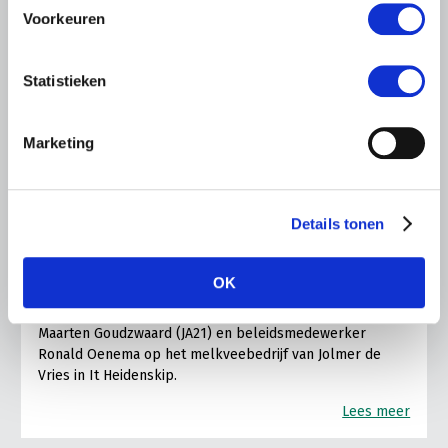
Voorkeuren
Statistieken
Marketing
LTO LOBBY
6 AUGUSTUS 2026
Details tonen
Kamerlid Goudzwaard (JA21)
bezoekt melkveehouderij in
Súdwest-Fryslân
OK
LTO Nederland ontving gisteren Tweede Kamerlid
Maarten Goudzwaard (JA21) en beleidsmedewerker
Ronald Oenema op het melkveebedrijf van Jolmer de
Vries in It Heidenskip.
Lees meer