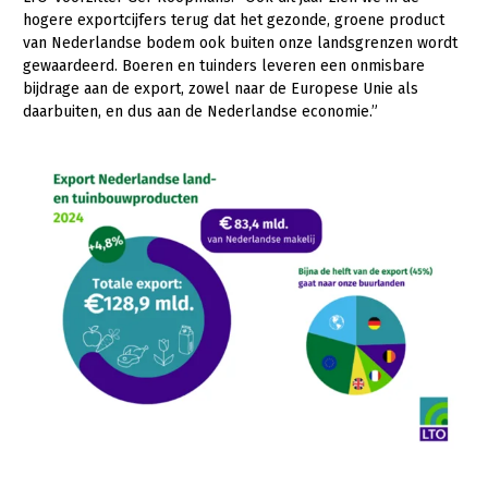
Onderwerpen
hogere exportcijfers terug dat het gezonde, groene product
Konijnenhouderij
Bollenteelt
Vrouw en Bedrijf
van Nederlandse bodem ook buiten onze landsgrenzen wordt
Nieuws
gewaardeerd. Boeren en tuinders leveren een onmisbare
Melkveehouderij
Bomen, vaste planten en zomerbloemen
bijdrage aan de export, zowel naar de Europese Unie als
Nieuwsabonnement
Paardenhouderij
Fruitteelt
daarbuiten, en dus aan de Nederlandse economie.”
Webinars
Pluimveehouderij
Glastuinbouw
Over LTO
Schapenhouderij
Paddenstoelen
LTO Nederland
Varkenshouderij
Vollegrondsgroente
Mensen
Vleesveehouderij
Jaarverslag 2023
Bestuur en Directie
Vacatures
Medewerkers
Pers
Vakgroepbestuurders
Contact