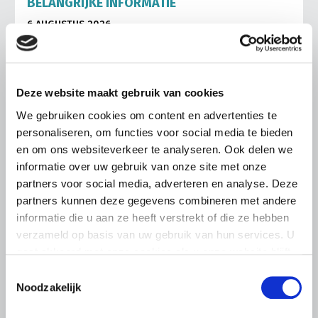
BELANGRIJKE INFORMATIE
6 AUGUSTUS 2026
LTO sluit aan bij demonstratie tegen
dreigende onteigening
pluimveehouders
Deze website maakt gebruik van cookies
ZLTO, LLTB, LTO Noord en LTO Nederland roepen hun
We gebruiken cookies om content en advertenties te
leden op om op vrijdagochtend 14 augustus massaal naar
personaliseren, om functies voor social media te bieden
het voorplein van het provinciehuis in Den Bosch te
komen…
en om ons websiteverkeer te analyseren. Ook delen we
informatie over uw gebruik van onze site met onze
Lees meer
partners voor social media, adverteren en analyse. Deze
partners kunnen deze gegevens combineren met andere
informatie die u aan ze heeft verstrekt of die ze hebben
verzameld op basis van uw gebruik van hun services. U
gaat akkoord met onze cookies als u onze website blijft
gebruiken.
Toestemmingsselectie
Noodzakelijk