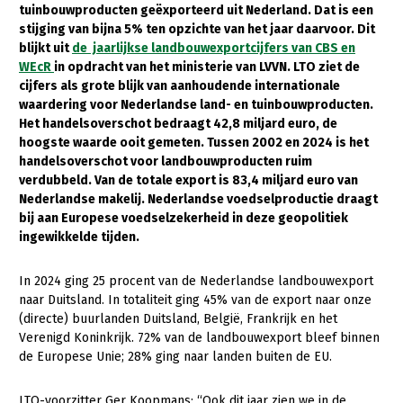
tuinbouwproducten geëxporteerd uit Nederland. Dat is een
stijging van bijna 5% ten opzichte van het jaar daarvoor. Dit
Gezonde planten
blijkt uit
de jaarlijkse landbouwexportcijfers van CBS en
Gezonde dieren
WEcR
in opdracht van het ministerie van LVVN. LTO ziet de
cijfers als grote blijk van aanhoudende internationale
Natuur, klimaat en energie
waardering voor Nederlandse land- en tuinbouwproducten.
Het handelsoverschot bedraagt 42,8 miljard euro, de
Bodem en water
hoogste waarde ooit gemeten. Tussen 2002 en 2024 is het
Platteland en omgeving
handelsoverschot voor landbouwproducten ruim
verdubbeld. Van de totale export is 83,4 miljard euro van
Mens, ondernemerschap en onderwijs
Nederlandse makelij. Nederlandse voedselproductie draagt
bij aan Europese voedselzekerheid in deze geopolitiek
Internationaal
ingewikkelde tijden.
Sectoren
In 2024 ging 25 procent van de Nederlandse landbouwexport
Dier
naar Duitsland. In totaliteit ging 45% van de export naar onze
(directe) buurlanden Duitsland, België, Frankrijk en het
Plant
Biologische Landbouw
Verenigd Koninkrijk. 72% van de landbouwexport bleef binnen
de Europese Unie; 28% ging naar landen buiten de EU.
Multifunctionele landbouw
Geitenhouderij
Akkerbouw
Kalverhouderij
Biologische Landbouw
Multifunctioneel
LTO-voorzitter Ger Koopmans: “Ook dit jaar zien we in de