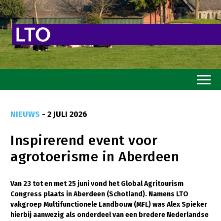
Home
NIEUWS
- 2 JULI 2026
Toekomstvisie
Inspirerend event voor
Goed eten
agrotoerisme in Aberdeen
Mooi groen
Sterk ondernemerschap
Van 23 tot en met 25 juni vond het Global Agritourism
Congress plaats in Aberdeen (Schotland). Namens LTO
Transitiepaden
vakgroep Multifunctionele Landbouw (MFL) was Alex Spieker
hierbij aanwezig als onderdeel van een bredere Nederlandse
Thema’s