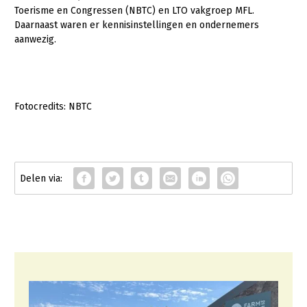
Toerisme en Congressen (NBTC) en LTO vakgroep MFL.
Konijnenhouderij
Bollenteelt
Vrouw en Bedrijf
Daarnaast waren er kennisinstellingen en ondernemers
aanwezig.
Melkveehouderij
Bomen, vaste planten en zomerbloemen
Onderwerpen
Paardenhouderij
Fruitteelt
Nieuws
Pluimveehouderij
Glastuinbouw
Fotocredits: NBTC
Nieuwsabonnement
Schapenhouderij
Paddenstoelen
Webinars
Varkenshouderij
Vollegrondsgroente
Over LTO
Vleesveehouderij
LTO Nederland
Mensen
Jaarverslag 2023
Bestuur en Directie
Vacatures
Medewerkers
Pers
Vakgroepbestuurders