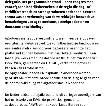
delegatie. Het programma bestond uit een congres met
voorafgaand bedrijfsbezoeken in de regio die dag- of
Gezonde planten
verblijfsrecreatie en streekproducten aanboden. Centraal
Gezonde dieren
thema was de verkenning van de wereldwijde innovatieve
benaderingen van agrotoerisme, streekproducten en
Natuur, klimaat en energie
duurzame ontwikkeling.
Bodem en water
Agrotoerisme legt de verbinding tussen meerdere opgaven:
Platteland en omgeving
een vitaal landelijk gebied, toekomst­bestendige landbouw en
een aantrekkelijk aanbod voor bezoekers waarin ze het
Mens, ondernemerschap en onderwijs
platteland kunnen beleven met haar lokale producten. Een
landelijke werkgroep, bestaande uit NBTC, het ministerie van
Internationaal
LVVN, WUR, gemeenten en LTO MFL, verkent de opties en
kansen van agrotoerisme.
Sectoren
De opgehaalde ideeën en inspiratie in Aberdeen worden
gebruikt om met deze brede coalitie aan de slag te gaan voor
Dier
de doorontwikkeling van agrotoerisme in Nederland.
Plant
Biologische Landbouw
De Nederlandse delegatie bestond uit vertegenwoordigers van
Multifunctionele landbouw
Geitenhouderij
Akkerbouw
het ministerie van LVVN, de provincies, gemeenten,
Kalverhouderij
Biologische Landbouw
Multifunctioneel
adviesbureaus, ANWB en het Nederlands Bureau voor