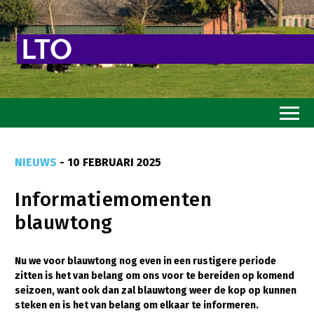
Home
NIEUWS
- 10 FEBRUARI 2025
Toekomstvisie
Informatiemomenten
Goed eten
blauwtong
Mooi groen
Sterk ondernemerschap
Nu we voor blauwtong nog even in een rustigere periode
zitten is het van belang om ons voor te bereiden op komend
Transitiepaden
seizoen, want ook dan zal blauwtong weer de kop op kunnen
steken en is het van belang om elkaar te informeren.
Thema’s