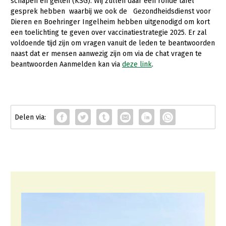
Onderwerpen
schapen en geiten (KSG). Wij zullen daar een ronde tafel
gesprek hebben waarbij we ook de Gezondheidsdienst voor
Konijnenhouderij
Bollenteelt
Vrouw en Bedrijf
Dieren en Boehringer Ingelheim hebben uitgenodigd om kort
Nieuws
een toelichting te geven over vaccinatiestrategie 2025. Er zal
Melkveehouderij
Bomen, vaste planten en zomerbloemen
voldoende tijd zijn om vragen vanuit de leden te beantwoorden
Nieuwsabonnement
Paardenhouderij
Fruitteelt
naast dat er mensen aanwezig zijn om via de chat vragen te
Webinars
beantwoorden Aanmelden kan via
deze link
.
Pluimveehouderij
Glastuinbouw
Over LTO
Schapenhouderij
Paddenstoelen
LTO Nederland
Varkenshouderij
Vollegrondsgroente
Mensen
Vleesveehouderij
Jaarverslag 2023
Bestuur en Directie
Vacatures
Medewerkers
Pers
Vakgroepbestuurders
Contact