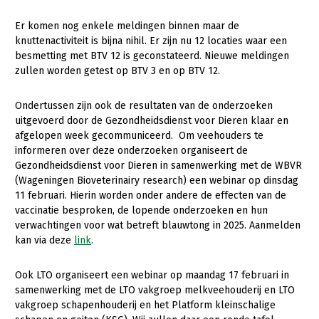
Gezonde planten
Er komen nog enkele meldingen binnen maar de
knuttenactiviteit is bijna nihil. Er zijn nu 12 locaties waar een
Gezonde dieren
besmetting met BTV 12 is geconstateerd. Nieuwe meldingen
zullen worden getest op BTV 3 en op BTV 12.
Natuur, klimaat en energie
Bodem en water
Ondertussen zijn ook de resultaten van de onderzoeken
uitgevoerd door de Gezondheidsdienst voor Dieren klaar en
Platteland en omgeving
afgelopen week gecommuniceerd. Om veehouders te
informeren over deze onderzoeken organiseert de
Mens, ondernemerschap en onderwijs
Gezondheidsdienst voor Dieren in samenwerking met de WBVR
Internationaal
(Wageningen Bioveterinairy research) een webinar op dinsdag
11 februari. Hierin worden onder andere de effecten van de
Sectoren
vaccinatie besproken, de lopende onderzoeken en hun
verwachtingen voor wat betreft blauwtong in 2025. Aanmelden
Dier
kan via deze
link
.
Plant
Biologische Landbouw
Ook LTO organiseert een webinar op maandag 17 februari in
Multifunctionele landbouw
Geitenhouderij
Akkerbouw
samenwerking met de LTO vakgroep melkveehouderij en LTO
vakgroep schapenhouderij en het Platform kleinschalige
Kalverhouderij
Biologische Landbouw
Multifunctioneel