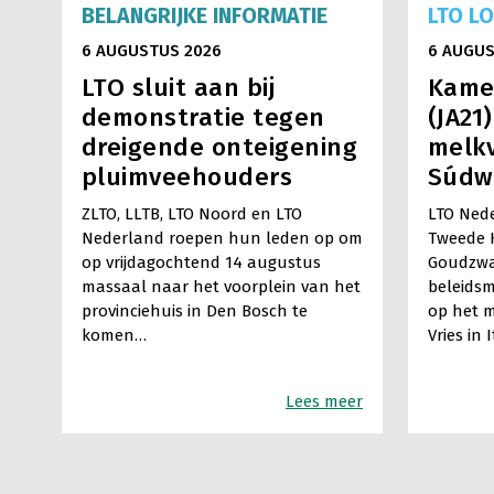
BELANGRIJKE INFORMATIE
LTO L
6 AUGUSTUS 2026
6 AUGUS
LTO sluit aan bij
Kame
demonstratie tegen
(JA21
dreigende onteigening
melkv
pluimveehouders
Súdw
ZLTO, LLTB, LTO Noord en LTO
LTO Nede
Nederland roepen hun leden op om
Tweede 
op vrijdagochtend 14 augustus
Goudzwa
massaal naar het voorplein van het
beleids
provinciehuis in Den Bosch te
op het m
komen…
Vries in 
Lees meer