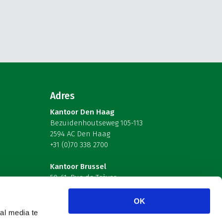
Adres
Kantoor Den Haag
Bezuidenhoutseweg 105-113
2594 AC Den Haag
+31 (0)70 338 2700
Kantoor Brussel
59-61, Rue de Trèves
B-1040 Brussel – België
OK
Volg ons
al media te