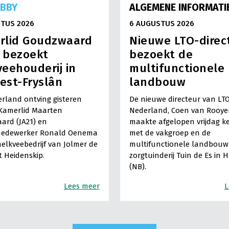
OBBY
ALGEMENE INFORMATI
TUS 2026
6 AUGUSTUS 2026
rlid Goudzwaard
Nieuwe LTO-direc
) bezoekt
bezoekt de
eehouderij in
multifunctionele
est-Fryslân
landbouw
rland ontving gisteren
De nieuwe directeur van LT
Kamerlid Maarten
Nederland, Coen van Rooye
ard (JA21) en
maakte afgelopen vrijdag k
medewerker Ronald Oenema
met de vakgroep en de
elkveebedrijf van Jolmer de
multifunctionele landbouw 
It Heidenskip.
zorgtuinderij Tuin de Es in 
(NB).
Lees meer
L