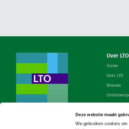
Over LTO
Home
Over LTO
Nieuws
Onderwerp
English
Deze website maakt gebru
Contact
Een ondernemers- en
werkgeversorganisatie met meerwaarde,
We gebruiken cookies om c
Cookies & 