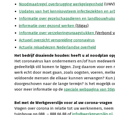
Noodmaatregel overbrugging werkgelegenheid
(UWV)
Updates van het kennissysteem infectieziekten en ar
Informatie over gezelschapsdieren en landbouwhuis
i
nformatie over gezond werken
(Stigas)
Informatie over verzekeringsvraagstukken
(Verbond v
Actueel overzicht verspreiding coronavirus
Actuele reisadviezen Nederlandse overheid
Het bedrijf draaiende houden: heeft u al noodplan op
Het coronavirus kan ondernemers en/of hun medewerkers
gedeeltelijk stil komen te liggen. Zorg daarom voor een
werk echt door moet gaan, zoals oogsten, voeren, melken
voldoende mensen die elkaar kunnen vervangen? Kun j
doorgeschoven naar de lange termijn? Is het mogelijk 
voor meer informatie op de
speciale webpagina van Stig
Bel met de Werkgeverslijn voor al uw corona-vragen
Vragen over corona in relatie tot uw werknemers, neem 
tuinbouw op 088 – 888 66 88 of
info@werkgeverslijn.nl
.