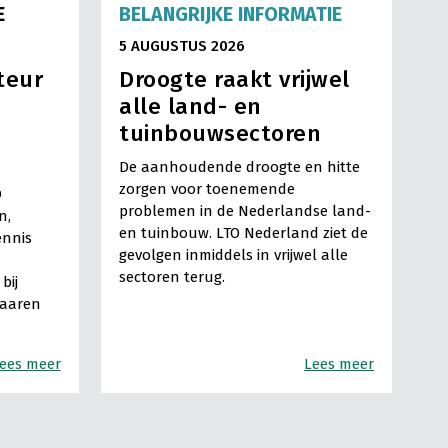
E
BELANGRIJKE INFORMATIE
5 AUGUSTUS 2026
teur
Droogte raakt vrijwel
alle land- en
tuinbouwsectoren
De aanhoudende droogte en hitte
zorgen voor toenemende
O
problemen in de Nederlandse land-
n,
en tuinbouw. LTO Nederland ziet de
ennis
gevolgen inmiddels in vrijwel alle
sectoren terug.
bij
Haaren
ees meer
Lees meer