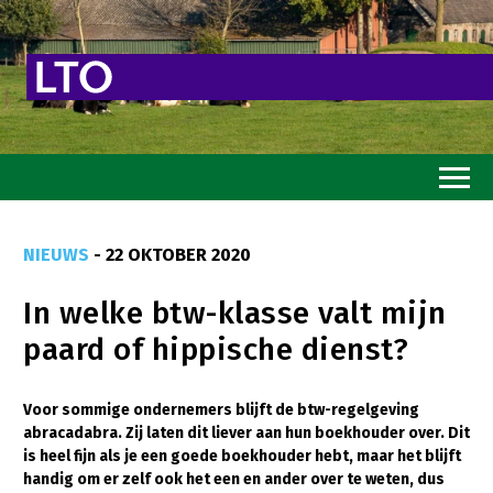
Home
NIEUWS
- 22 OKTOBER 2020
Toekomstvisie
In welke btw-klasse valt mijn
Goed eten
paard of hippische dienst?
Mooi groen
Sterk ondernemerschap
Voor sommige ondernemers blijft de btw-regelgeving
abracadabra. Zij laten dit liever aan hun boekhouder over. Dit
Transitiepaden
is heel fijn als je een goede boekhouder hebt, maar het blijft
handig om er zelf ook het een en ander over te weten, dus
Thema’s