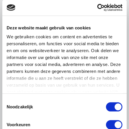
Abonneren via RSS
Abonneren via e-mail
Deze website maakt gebruik van cookies
We gebruiken cookies om content en advertenties te
personaliseren, om functies voor social media te bieden
en om ons websiteverkeer te analyseren. Ook delen we
informatie over uw gebruik van onze site met onze
partners voor social media, adverteren en analyse. Deze
partners kunnen deze gegevens combineren met andere
informatie die u aan ze heeft verstrekt of die ze hebben
verzameld op basis van uw gebruik van hun services. U
gaat akkoord met onze cookies als u onze website blijft
gebruiken.
Toestemmingsselectie
Noodzakelijk
BELANGRIJKE INFORMATIE
6 AUGUSTUS 2026
Voorkeuren
LTO sluit aan bij demonstratie tegen