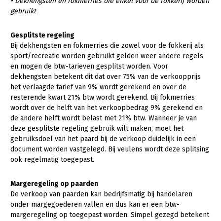
Onderwerpen
• Dekhengsten en fokmerries die enkel voor de fokkerij worden
gebruikt
Konijnenhouderij
Bollenteelt
Vrouw en Bedrijf
Nieuws
Melkveehouderij
Bomen, vaste planten en zomerbloemen
Gesplitste regeling
Nieuwsabonnement
Bij dekhengsten en fokmerries die zowel voor de fokkerij als
Paardenhouderij
Fruitteelt
sport/recreatie worden gebruikt gelden weer andere regels
Webinars
en mogen de btw-tarieven gesplitst worden. Voor
Pluimveehouderij
Glastuinbouw
dekhengsten betekent dit dat over 75% van de verkoopprijs
Over LTO
Schapenhouderij
Paddenstoelen
het verlaagde tarief van 9% wordt gerekend en over de
resterende kwart 21% btw wordt gerekend. Bij fokmerries
LTO Nederland
Varkenshouderij
Vollegrondsgroente
wordt over de helft van het verkoopbedrag 9% gerekend en
de andere helft wordt belast met 21% btw. Wanneer je van
Mensen
Vleesveehouderij
deze gesplitste regeling gebruik wilt maken, moet het
Jaarverslag 2023
Bestuur en Directie
gebruiksdoel van het paard bij de verkoop duidelijk in een
document worden vastgelegd. Bij veulens wordt deze splitsing
Vacatures
Medewerkers
ook regelmatig toegepast.
Pers
Vakgroepbestuurders
Margeregeling op paarden
Contact
De verkoop van paarden kan bedrijfsmatig bij handelaren
onder margegoederen vallen en dus kan er een btw-
margeregeling op toegepast worden. Simpel gezegd betekent