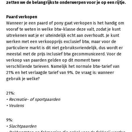
zetten we de belangrijkste onderwerpen voor je op een rijtje.
Gezonde planten
Paard verkopen
Gezonde dieren
Wanneer je een paard of pony gaat verkopen is het handig om
vooraf te weten in welke btw-klasse deze valt, zodat je kunt
Natuur, klimaat en energie
uitrekenen wat je er uiteindelijk echt aan overhoudt. Je kunt
werken met een verkoopprijs exclusief btw, maar voor de
Bodem en water
particuliere markt is dit niet gebruiksvriendelijk, dus wordt er
Platteland en omgeving
meestal met de prijs inclusief btw gecommuniceerd. Voor de
verkoop van paarden gelden op dit moment twee
Mens, ondernemerschap en onderwijs
verschillende tarieven. Namelijk het normale btw-tarief van
21% en het verlaagde tarief van 9%. De vraag is: wanneer
Internationaal
gebruik je welke?
Sectoren
21%:
Dier
• Recreatie- of sportpaarden
• Veulens
Plant
Biologische Landbouw
Multifunctionele landbouw
Geitenhouderij
Akkerbouw
9%:
• Slachtpaarden
Kalverhouderij
Biologische Landbouw
Multifunctioneel