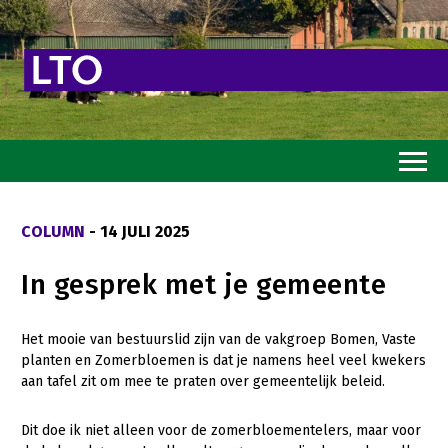
Home
COLUMN
- 14 JULI 2025
Toekomstvisie
In gesprek met je gemeente
Goed eten
Mooi groen
Het mooie van bestuurslid zijn van de vakgroep Bomen, Vaste
planten en Zomerbloemen is dat je namens heel veel kwekers
Sterk ondernemerschap
aan tafel zit om mee te praten over gemeentelijk beleid.
Transitiepaden
Dit doe ik niet alleen voor de zomerbloementelers, maar voor
Thema’s