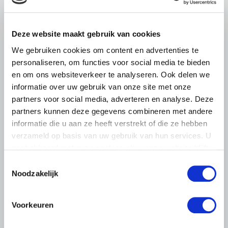
ZLTO, LLTB, LTO Noord en LTO Nederland roepen hun
leden op om op vrijdagochtend 14 augustus massaal naar
het voorplein van het provinciehuis in Den Bosch te
Deze website maakt gebruik van cookies
komen…
We gebruiken cookies om content en advertenties te
Lees meer
personaliseren, om functies voor social media te bieden
en om ons websiteverkeer te analyseren. Ook delen we
informatie over uw gebruik van onze site met onze
partners voor social media, adverteren en analyse. Deze
partners kunnen deze gegevens combineren met andere
informatie die u aan ze heeft verstrekt of die ze hebben
verzameld op basis van uw gebruik van hun services. U
gaat akkoord met onze cookies als u onze website blijft
gebruiken.
Toestemmingsselectie
Noodzakelijk
Voorkeuren