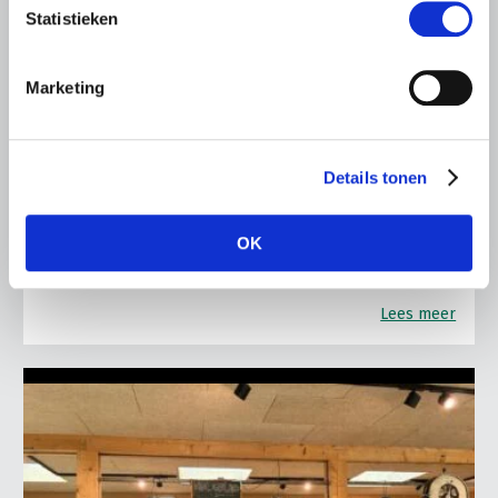
Statistieken
LTO LOBBY
6 AUGUSTUS 2026
Marketing
Kamerlid Goudzwaard (JA21)
bezoekt melkveehouderij in
Súdwest-Fryslân
Details tonen
LTO Nederland ontving gisteren Tweede Kamerlid
Maarten Goudzwaard (JA21) en beleidsmedewerker
OK
Ronald Oenema op het melkveebedrijf van Jolmer de
Vries in It Heidenskip.
Lees meer