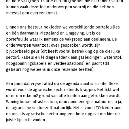
de hele vakgroep. In alle cultuurgroepen die daaronder vallen
komen vaak dezelfde onderwerpen voorbij en die hebben
Gezonde planten
meestal een overeenkomst.
Gezonde dieren
Binnen ons bestuur bekleden we verschillende portefeuilles
Natuur, klimaat en energie
en één daarvan is Platteland en Omgeving. Dit is de
portefeuille waar ik namens de vakgroep aan deelneem. De
Bodem en water
onderwerpen waar zoal over gesproken wordt, zijn
bijvoorbeeld geur (dit heeft vooral betrekking op de dierlijke
Platteland en omgeving
sector), kabels en leidingen (denk aan gasleidingen, waterstof,
Mens, ondernemerschap en onderwijs
hoogspanningskabels en verdeelstadions) en pacht (dit
gebeurt nog weleens in onze reizende teelten).
Internationaal
Een punt dat vrijwel altijd op de agenda staat is ruimte. Deze
Sectoren
wordt voor de agrarische sector steeds krapper. Het lijkt wel
of er om elke m2 grond van alle kanten aan getrokken wordt.
Dier
Woningbouw, infrastructuur, duurzame energie, natuur en, o ja,
Plant
Biologische Landbouw
de agrarische sector zelf natuurlijk. Het is voor LTO Nederland
en ons als agrarische sector nog een hele opgave om hier de
Multifunctionele landbouw
Geitenhouderij
Akkerbouw
juiste lijn in te vinden.
Kalverhouderij
Biologische Landbouw
Multifunctioneel