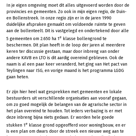
Onderwerpen
In je eigen omgeving moet dit alles uitgevoerd worden door de
Konijnenhouderij
Bollenteelt
Vrouw en Bedrijf
provincies en gemeenten. Zo ook in mijn eigen regio, de Duin-
Nieuws
en Bollenstreek. In onze regio zijn er in de jaren 1990
Melkveehouderij
Bomen, vaste planten en zomerbloemen
duidelijke afspraken gemaakt om voldoende ruimte te geven
Nieuwsabonnement
Paardenhouderij
Fruitteelt
aan de bollenteelt. Dit is vastgelegd en ondertekend door alle
Webinars
e
5 gemeenten om 2.650 ha 1
klasse bollengrond te
Pluimveehouderij
Glastuinbouw
beschermen. Dit plan heeft in de loop der jaren al meerdere
Over LTO
keren ter discussie gestaan, maar door inbreng van onder
Schapenhouderij
Paddenstoelen
andere KAVB en LTO is dit aardig overeind gebleven. Ook de
LTO Nederland
Varkenshouderij
Vollegrondsgroente
naam is al een paar keer veranderd, het ging van Het pact van
Teylingen naar ISG, en vorige maand is het programma LGDG
Mensen
Vleesveehouderij
gaan heten.
Jaarverslag 2023
Bestuur en Directie
Er zijn hier heel wat gesprekken met gemeenten en lokale
Vacatures
Medewerkers
bestuurders uit verschillende organisaties aan vooraf gegaan,
om zo goed mogelijk de belangen van de agrarische sector in
Pers
Vakgroepbestuurders
het plan overeind te houden. Tot ieders verbazing is er met
Contact
deze inbreng bijna niets gedaan. Er worden hele goede
e
stukken 1
klasse grond opgeofferd voor woningbouw, en er
is een plan om dwars door de streek een nieuwe weg aan te