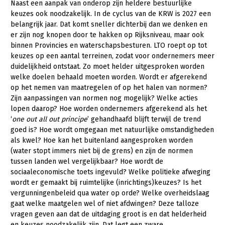
Naast een aanpak van onderop zijn heldere bestuurlijke
keuzes ook noodzakelijk. In de cyclus van de KRW is 2027 een
belangrijk jaar. Dat komt sneller dichterbij dan we denken en
er zijn nog knopen door te hakken op Rijksniveau, maar ook
binnen Provincies en waterschapsbesturen. LTO roept op tot
keuzes op een aantal terreinen, zodat voor ondernemers meer
duidelijkheid ontstaat. Zo moet helder uitgesproken worden
welke doelen behaald moeten worden. Wordt er afgerekend
op het nemen van maatregelen of op het halen van normen?
Zijn aanpassingen van normen nog mogelijk? Welke acties
lopen daarop? Hoe worden ondernemers afgerekend als het
‘
one out all out principe
’ gehandhaafd blijft terwijl de trend
goed is? Hoe wordt omgegaan met natuurlijke omstandigheden
als kwel? Hoe kan het buitenland aangesproken worden
(water stopt immers niet bij de grens) en zijn de normen
tussen landen wel vergelijkbaar? Hoe wordt de
sociaaleconomische toets ingevuld? Welke politieke afweging
wordt er gemaakt bij ruimtelijke (inrichtings)keuzes? Is het
vergunningenbeleid qua water op orde? Welke overheidslaag
gaat welke maatgelen wel of niet afdwingen? Deze talloze
vragen geven aan dat de uitdaging groot is en dat helderheid
en keuzes noodzakelijk zijn. Dat legt een zware