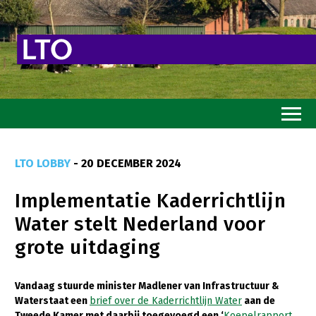
Home
LTO LOBBY
- 20 DECEMBER 2024
Toekomstvisie
Implementatie Kaderrichtlijn
Goed eten
Water stelt Nederland voor
Mooi groen
grote uitdaging
Sterk ondernemerschap
Transitiepaden
Vandaag stuurde minister Madlener van Infrastructuur &
Waterstaat een
brief over de Kaderrichtlijn Water
aan de
Thema’s
Tweede Kamer met daarbij toegevoegd een ‘
Koepelrapport