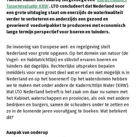
Tussenevaluatie KRW’
. LTO concludeert dat Nederland voor
Gezonde planten
een grote uitdaging staat om enerzijds de waterkwaliteit
verder te verbeteren en anderzijds een gezond en
Gezonde dieren
gevarieerd voedselpakket te produceren met economisch
lange termijn perspectief voor boeren en tuinders.
Natuur, klimaat en energie
Bodem en water
De invoering van Europese wet- en regelgeving stelt
Nederland voor grote opgaven. Op het domein van natuur (de
Platteland en omgeving
Vogel- en Habitatrichtlijn) en stikstof ervaren boeren en
Mens, ondernemerschap en onderwijs
tuinders dat dagelijks. Rechterlijke uitspraken bepalen
inmiddels voor een groot deel wat er wel en niet mogelijk is in
Internationaal
Nederland en op het boerenerf. Op het waterdomein hebben
we te maken met onder andere de Kaderrichtlijn Water (KRW).
Sectoren
Wat LTO Nederland betreft is het zaak om daar nu samen met
het Kabinet, waterschappen en provincies, als ook met andere
Dier
bedrijven en burgers, samen de schouders onder te zetten en
zo in de komende jaren vooruitgang te boeken. Wat betekent
Plant
Biologische Landbouw
dit?
Multifunctionele landbouw
Geitenhouderij
Akkerbouw
Aanpak van onderop
Kalverhouderij
Biologische Landbouw
Multifunctioneel