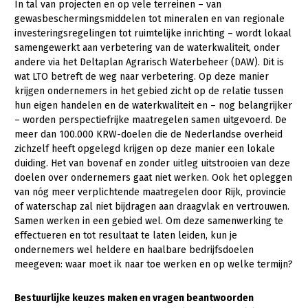
Onderwerpen
In tal van projecten en op vele terreinen – van
gewasbeschermingsmiddelen tot mineralen en van regionale
Konijnenhouderij
Bollenteelt
Vrouw en Bedrijf
Nieuws
investeringsregelingen tot ruimtelijke inrichting – wordt lokaal
Melkveehouderij
Bomen, vaste planten en zomerbloemen
samengewerkt aan verbetering van de waterkwaliteit, onder
Nieuwsabonnement
andere via het Deltaplan Agrarisch Waterbeheer (DAW). Dit is
Paardenhouderij
Fruitteelt
wat LTO betreft de weg naar verbetering. Op deze manier
Webinars
krijgen ondernemers in het gebied zicht op de relatie tussen
Pluimveehouderij
Glastuinbouw
hun eigen handelen en de waterkwaliteit en – nog belangrijker
Over LTO
Schapenhouderij
Paddenstoelen
– worden perspectiefrijke maatregelen samen uitgevoerd. De
meer dan 100.000 KRW-doelen die de Nederlandse overheid
LTO Nederland
Varkenshouderij
Vollegrondsgroente
zichzelf heeft opgelegd krijgen op deze manier een lokale
duiding. Het van bovenaf en zonder uitleg uitstrooien van deze
Mensen
Vleesveehouderij
doelen over ondernemers gaat niet werken. Ook het opleggen
Jaarverslag 2023
Bestuur en Directie
van nóg meer verplichtende maatregelen door Rijk, provincie
of waterschap zal niet bijdragen aan draagvlak en vertrouwen.
Vacatures
Medewerkers
Samen werken in een gebied wel. Om deze samenwerking te
effectueren en tot resultaat te laten leiden, kun je
Pers
Vakgroepbestuurders
ondernemers wel heldere en haalbare bedrijfsdoelen
Contact
meegeven: waar moet ik naar toe werken en op welke termijn?
Bestuurlijke keuzes maken en vragen beantwoorden