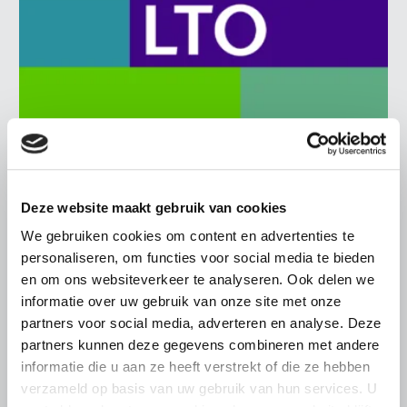
BELANGRIJKE INFORMATIE
Deze website maakt gebruik van cookies
6 AUGUSTUS 2026
LTO sluit aan bij demonstratie tegen
We gebruiken cookies om content en advertenties te
dreigende onteigening
personaliseren, om functies voor social media te bieden
pluimveehouders
en om ons websiteverkeer te analyseren. Ook delen we
informatie over uw gebruik van onze site met onze
ZLTO, LLTB, LTO Noord en LTO Nederland roepen hun
partners voor social media, adverteren en analyse. Deze
leden op om op vrijdagochtend 14 augustus massaal naar
partners kunnen deze gegevens combineren met andere
het voorplein van het provinciehuis in Den Bosch te
informatie die u aan ze heeft verstrekt of die ze hebben
komen…
verzameld op basis van uw gebruik van hun services. U
Lees meer