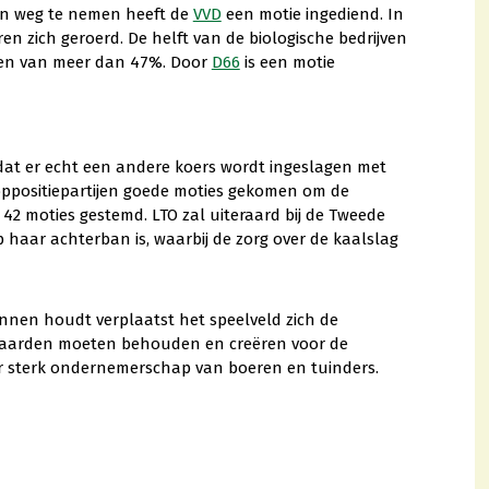
gen weg te nemen heeft de
VVD
een motie ingediend. In
n zich geroerd. De helft van de biologische bedrijven
len van meer dan 47%. Door
D66
is een motie
 dat er echt een andere koers wordt ingeslagen met
ls oppositiepartijen goede moties gekomen om de
 42 moties gestemd. LTO zal uiteraard bij de Tweede
 haar achterban is, waarbij de zorg over de kaalslag
annen houdt verplaatst het speelveld zich de
orwaarden moeten behouden en creëren voor de
r sterk ondernemerschap van boeren en tuinders.