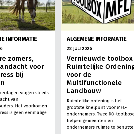
E INFORMATIE
ALGEMENE INFORMATIE
26
28 JULI 2026
e zomers,
Vernieuwde toolbox
andacht voor
Ruimtelijke Ordenin
ress bij
voor de
en
Multifunctionele
Landbouw
erdagen vragen steeds
acht van
Ruimtelijke ordening is het
uders. Het voorkomen
grootste knelpunt voor MFL-
tress is geen eenmalige
ondernemers. Twee RO-toolbox
helpen gemeenten en
ondernemers ruimte te benutte