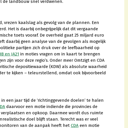
kel de landbouw snel verdwenen.
d, vrezen kaalslag als gevolg van de plannen. Een
rd. Het is daarbij onbegrijpelijk dat dit vergaande
mische toets vooraf. De overheid gaat 25 miljard euro
ft daarbij geen analyse van de gevolgen als mogelijk
itieke partijen zich druk over de leefbaarheid op
BB en JA21
in moties vragen om in kaart te brengen
en zijn voor deze regio’s. Onder meer Omtzigt en CDA
ritische depositiewaarde (KDW) als absolute waarheid
der te kijken – teleurstellend, omdat ook bijvoorbeeld
in een jaar tijd de ‘richtinggevende doelen’ te halen
DA
daarvoor een motie indiende die provincies de
e, verplaatsen en opkoop. Daarmee wordt dus ruimte
alistische doel blijft staan. Terecht was er veel
monitoren van de aanpak heeft het
CDA
een motie