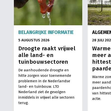
BELANGRIJKE INFORMATIE
ALGEMEN
5 AUGUSTUS 2026
28 JULI 20
Droogte raakt vrijwel
Warmer
alle land- en
meer a
tuinbouwsectoren
hittest
paard
De aanhoudende droogte en
hitte zorgen voor toenemende
Warme zom
problemen in de Nederlandse
meer aand
land- en tuinbouw. LTO
paardenho
Nederland ziet de gevolgen
van hittes
inmiddels in vrijwel alle sectoren
actie.
terug.