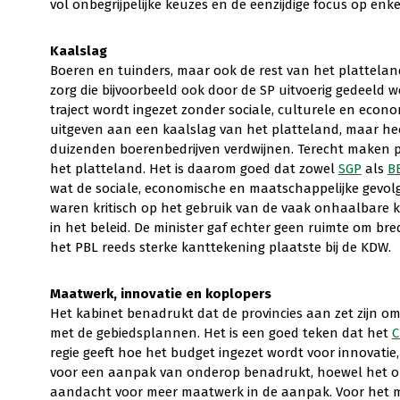
vol onbegrijpelijke keuzes en de eenzijdige focus op en
Kaalslag
Boeren en tuinders, maar ook de rest van het plattelan
zorg die bijvoorbeeld ook door de SP uitvoerig gedeeld we
traject wordt ingezet zonder sociale, culturele en econo
uitgeven aan een kaalslag van het platteland, maar hee
duizenden boerenbedrijven verdwijnen. Terecht maken pol
het platteland. Het is daarom goed dat zowel
SGP
als
B
wat de sociale, economische en maatschappelijke gevolg
waren kritisch op het gebruik van de vaak onhaalbare k
in het beleid. De minister gaf echter geen ruimte om bre
het PBL reeds sterke kanttekening plaatste bij de KDW.
Maatwerk, innovatie en koplopers
Het kabinet benadrukt dat de provincies aan zet zijn om 
met de gebiedsplannen. Het is een goed teken dat het
C
regie geeft hoe het budget ingezet wordt voor innovati
voor een aanpak van onderop benadrukt, hoewel het onre
aandacht voor meer maatwerk in de aanpak. Voor het 