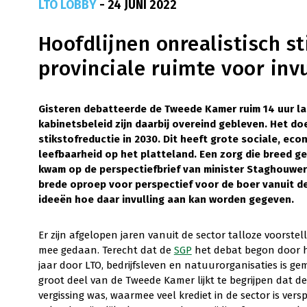
LTO LOBBY
- 24 JUNI 2022
Hoofdlijnen onrealistisch st
provinciale ruimte voor inv
Gisteren debatteerde de Tweede Kamer ruim 14 uur lan
kabinetsbeleid zijn daarbij overeind gebleven. Het doe
stikstofreductie in 2030. Dit heeft grote sociale, ec
leefbaarheid op het platteland. Een zorg die breed g
kwam op de perspectiefbrief van minister Staghouwer 
brede oproep voor perspectief voor de boer vanuit de
ideeën hoe daar invulling aan kan worden gegeven.
Er zijn afgelopen jaren vanuit de sector talloze voorste
mee gedaan. Terecht dat de
SGP
het debat begon door h
jaar door LTO, bedrijfsleven en natuurorganisaties is 
groot deel van de Tweede Kamer lijkt te begrijpen dat 
vergissing was, waarmee veel krediet in de sector is versp