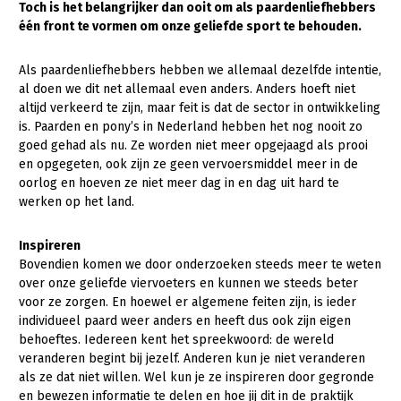
Toch is het belangrijker dan ooit om als paardenliefhebbers
één front te vormen om onze geliefde sport te behouden.
Gezonde planten
Gezonde dieren
Als paardenliefhebbers hebben we allemaal dezelfde intentie,
al doen we dit net allemaal even anders. Anders hoeft niet
Natuur, klimaat en energie
altijd verkeerd te zijn, maar feit is dat de sector in ontwikkeling
is. Paarden en pony’s in Nederland hebben het nog nooit zo
Bodem en water
goed gehad als nu. Ze worden niet meer opgejaagd als prooi
Platteland en omgeving
en opgegeten, ook zijn ze geen vervoersmiddel meer in de
oorlog en hoeven ze niet meer dag in en dag uit hard te
Mens, ondernemerschap en onderwijs
werken op het land.
Internationaal
Inspireren
Sectoren
Bovendien komen we door onderzoeken steeds meer te weten
over onze geliefde viervoeters en kunnen we steeds beter
Dier
voor ze zorgen. En hoewel er algemene feiten zijn, is ieder
individueel paard weer anders en heeft dus ook zijn eigen
Plant
Biologische Landbouw
behoeftes. Iedereen kent het spreekwoord: de wereld
veranderen begint bij jezelf. Anderen kun je niet veranderen
Multifunctionele landbouw
Geitenhouderij
Akkerbouw
als ze dat niet willen. Wel kun je ze inspireren door gegronde
Kalverhouderij
Biologische Landbouw
Multifunctioneel
en bewezen informatie te delen en hoe jij dit in de praktijk