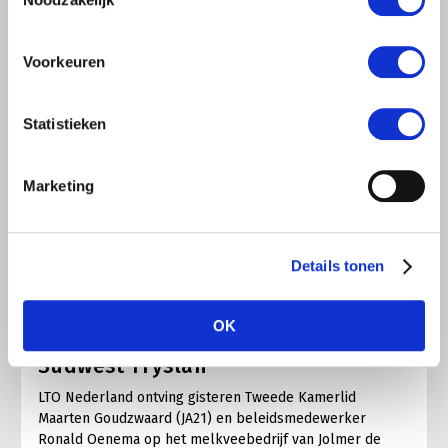
Voorkeuren
Statistieken
Marketing
LTO LOBBY
Details tonen
6 AUGUSTUS 2026
Kamerlid Goudzwaard (JA21)
OK
bezoekt melkveehouderij in
Súdwest-Fryslân
LTO Nederland ontving gisteren Tweede Kamerlid
Maarten Goudzwaard (JA21) en beleidsmedewerker
Ronald Oenema op het melkveebedrijf van Jolmer de