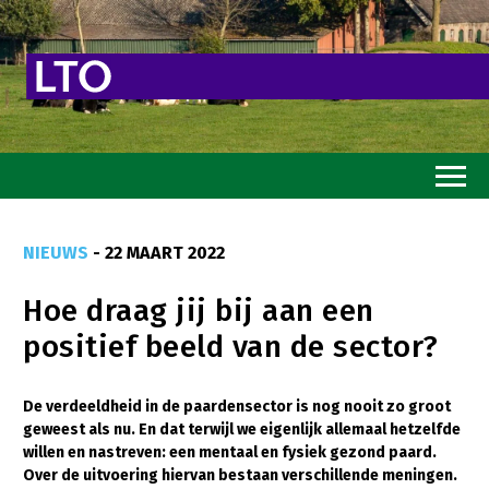
Home
NIEUWS
- 22 MAART 2022
Toekomstvisie
Hoe draag jij bij aan een
Goed eten
positief beeld van de sector?
Mooi groen
Sterk ondernemerschap
De verdeeldheid in de paardensector is nog nooit zo groot
geweest als nu. En dat terwijl we eigenlijk allemaal hetzelfde
Transitiepaden
willen en nastreven: een mentaal en fysiek gezond paard.
Over de uitvoering hiervan bestaan verschillende meningen.
Thema’s