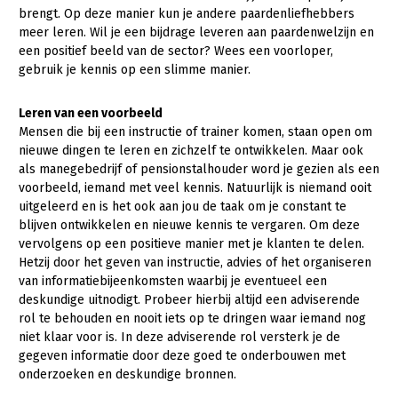
Onderwerpen
brengt. Op deze manier kun je andere paardenliefhebbers
Konijnenhouderij
Bollenteelt
Vrouw en Bedrijf
meer leren. Wil je een bijdrage leveren aan paardenwelzijn en
Nieuws
een positief beeld van de sector? Wees een voorloper,
Melkveehouderij
Bomen, vaste planten en zomerbloemen
gebruik je kennis op een slimme manier.
Nieuwsabonnement
Paardenhouderij
Fruitteelt
Webinars
Leren van een voorbeeld
Pluimveehouderij
Glastuinbouw
Mensen die bij een instructie of trainer komen, staan open om
Over LTO
nieuwe dingen te leren en zichzelf te ontwikkelen. Maar ook
Schapenhouderij
Paddenstoelen
als manegebedrijf of pensionstalhouder word je gezien als een
LTO Nederland
Varkenshouderij
Vollegrondsgroente
voorbeeld, iemand met veel kennis. Natuurlijk is niemand ooit
uitgeleerd en is het ook aan jou de taak om je constant te
Mensen
Vleesveehouderij
blijven ontwikkelen en nieuwe kennis te vergaren. Om deze
vervolgens op een positieve manier met je klanten te delen.
Jaarverslag 2023
Bestuur en Directie
Hetzij door het geven van instructie, advies of het organiseren
Vacatures
Medewerkers
van informatiebijeenkomsten waarbij je eventueel een
deskundige uitnodigt. Probeer hierbij altijd een adviserende
Pers
Vakgroepbestuurders
rol te behouden en nooit iets op te dringen waar iemand nog
niet klaar voor is. In deze adviserende rol versterk je de
Contact
gegeven informatie door deze goed te onderbouwen met
onderzoeken en deskundige bronnen.