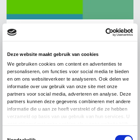
BELANGRIJKE INFORMATIE
6 AUGUSTUS 2026
LTO sluit aan bij demonstratie tegen
dreigende onteigening
Deze website maakt gebruik van cookies
pluimveehouders
We gebruiken cookies om content en advertenties te
personaliseren, om functies voor social media te bieden
ZLTO, LLTB, LTO Noord en LTO Nederland roepen hun
leden op om op vrijdagochtend 14 augustus massaal naar
en om ons websiteverkeer te analyseren. Ook delen we
het voorplein van het provinciehuis in Den Bosch te
informatie over uw gebruik van onze site met onze
komen…
partners voor social media, adverteren en analyse. Deze
partners kunnen deze gegevens combineren met andere
Lees meer
informatie die u aan ze heeft verstrekt of die ze hebben
verzameld op basis van uw gebruik van hun services. U
gaat akkoord met onze cookies als u onze website blijft
gebruiken.
Toestemmingsselectie
Noodzakelijk