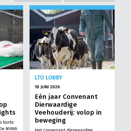
LTO LOBBY
18 JUNI 2026
Eén jaar Convenant
 op
Dierwaardige
ights
Veehouderij: volop in
beweging
p korte
. De NVWA
Het convenant dierwaardige