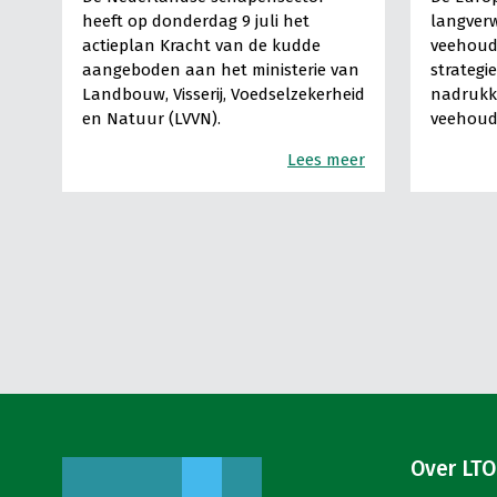
heeft op donderdag 9 juli het
langverw
actieplan Kracht van de kudde
veehoude
aangeboden aan het ministerie van
strategi
Landbouw, Visserij, Voedselzekerheid
nadrukke
en Natuur (LVVN).
veehoude
Lees meer
Over LTO