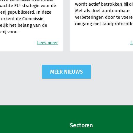
wordt actief betrokken bij dit
achte EU-strategie voor de
Met als doel aantoonbaar
rij gepubliceerd. In deze
verbeteringen door te voere
e erkent de Commissie
omgang met laadprotocolle
lijk het belang van de
rij voor…
Lees meer
L
MEER NIEUWS
Sectoren