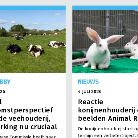
OBBY
NIEUWS
026
4 JULI 2026
l
Reactie
omstperspectief
konijnenhouderij
de veehouderij,
beelden Animal R
rking nu cruciaal
De konijnenhouderij start o
termijn een verbetertraject
ese Commissie heeft haar