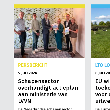
PERSBERICHT
LTO L
9 JULI 2026
8 JULI 2
Schapensector
EU wi
overhandigt actieplan
toek
aan ministerie van
voor 
LVVN
uitwe
De Nederlandse schapensector
De Europ