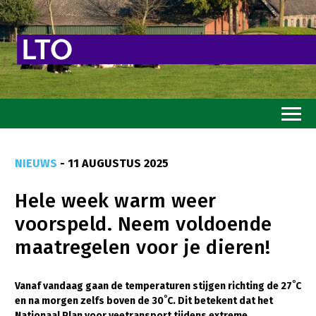
Home
NIEUWS
- 11 AUGUSTUS 2025
Toekomstvisie
Hele week warm weer
Goed eten
voorspeld. Neem voldoende
Mooi groen
maatregelen voor je dieren!
Sterk ondernemerschap
Transitiepaden
Vanaf vandaag gaan de temperaturen stijgen richting de 27˚C
en na morgen zelfs boven de 30˚C. Dit betekent dat het
Thema’s
Nationaal Plan voor veetransport tijdens extreme