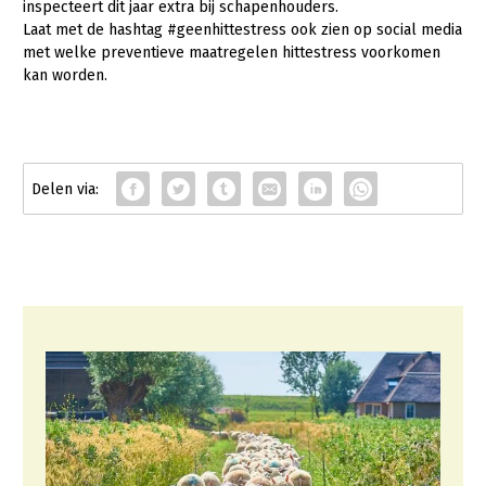
inspecteert dit jaar extra bij schapenhouders.
Laat met de hashtag #geenhittestress ook zien op social media
Konijnenhouderij
met welke preventieve maatregelen hittestress voorkomen
Melkveehouderij
kan worden.
Paardenhouderij
Pluimveehouderij
Schapenhouderij
Varkenshouderij
Vleesveehouderij
Plant
Multifunctionele landbouw
Akkerbouw
Biologische Landbouw
Multifunctioneel
Onderwerpen
Bollenteelt
Vrouw en Bedrijf
Nieuws
Bomen, vaste planten en zomerbloemen
Nieuwsabonnement