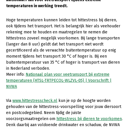
temperaturen in werking treedt.
Gezonde planten
Hoge temperaturen kunnen leiden tot hittestress bij dieren,
Gezonde dieren
ook tijdens het transport. Het is belangrijk hier als veehouder
Natuur, klimaat en energie
rekening mee te houden en maatregelen te nemen die
hittestress zoveel mogelijk voorkomen. Bij lange transporten
Bodem en water
(langer dan 8 uur) geldt dat het transport niet wordt
gecertificeerd als de verwachte buitentemperatuur op enig
Platteland en omgeving
moment tijdens het transport 30 °C of hoger is. Bij een
Mens, ondernemerschap en onderwijs
buitentemperatuur van 35 °C of hoger is transport van dieren
in Nederland verboden.
Internationaal
Meer info:
Nationaal plan voor veetransport bij extreme
temperaturen (HTSL-TRTPECOL-WLZVL-05) | Voorschrift |
Sectoren
NVWA
Dier
Via
www.hittestresscheck.nl
kun je op de hoogte worden
Biologische Landbouw
gehouden van de hittestress-voorspelling voor jouw diersoort
en postcodegebied. Neem tijdig de juiste
Geitenhouderij
voorzorgsmaatregelen om
hittestress bij dieren te voorkomen
.
Denk daarbij aan voldoende drinkwater en schaduw, de NVWA
Kalverhouderij