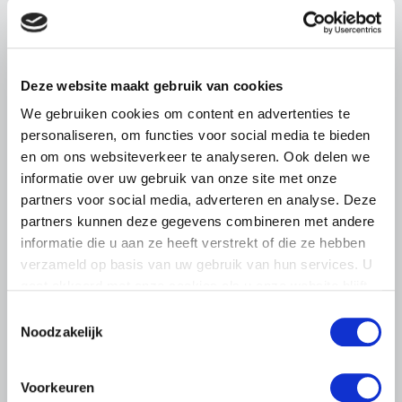
Deze website maakt gebruik van cookies
LTO LOBBY
We gebruiken cookies om content en advertenties te
6 AUGUSTUS 2026
personaliseren, om functies voor social media te bieden
Kamerlid Goudzwaard (JA21)
en om ons websiteverkeer te analyseren. Ook delen we
bezoekt melkveehouderij in
informatie over uw gebruik van onze site met onze
Súdwest-Fryslân
partners voor social media, adverteren en analyse. Deze
LTO Nederland ontving gisteren Tweede Kamerlid
partners kunnen deze gegevens combineren met andere
Maarten Goudzwaard (JA21) en beleidsmedewerker
informatie die u aan ze heeft verstrekt of die ze hebben
Ronald Oenema op het melkveebedrijf van Jolmer de
verzameld op basis van uw gebruik van hun services. U
Vries in It Heidenskip.
gaat akkoord met onze cookies als u onze website blijft
Lees meer
gebruiken.
Toestemmingsselectie
Noodzakelijk
Voorkeuren