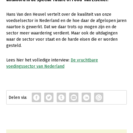
Gezonde planten
Hans Van den Heuvel vertelt over de kwaliteit van onze
voedselsector in Nederland en de hoe daar de afgelopen jaren
Gezonde dieren
naartoe is gewerkt. Dat we daar trots op mogen zijn en de
Natuur, klimaat en energie
sector meer waardering verdient. Maar ook de uitdagingen
waar de sector voor staat en de harde eisen die er worden
Bodem en water
gesteld.
Platteland en omgeving
Lees hier het volledige interview:
De vruchtbare
Mens, ondernemerschap en onderwijs
voedingssector van Nederland
Internationaal
Sectoren
Dier
Plant
Biologische Landbouw
Multifunctionele landbouw
Geitenhouderij
Akkerbouw
Kalverhouderij
Biologische Landbouw
Multifunctioneel