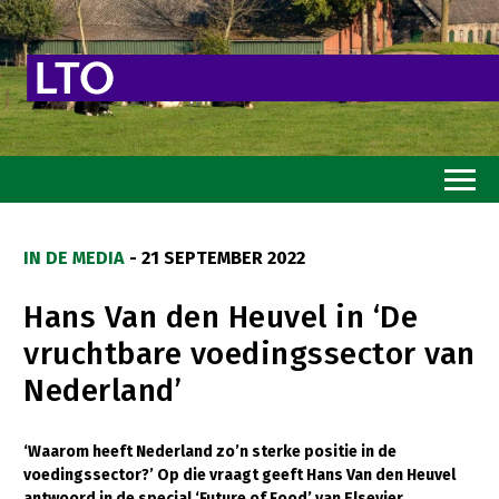
Home
IN DE MEDIA
- 21 SEPTEMBER 2022
Toekomstvisie
Hans Van den Heuvel in ‘De
Goed eten
vruchtbare voedingssector van
Mooi groen
Nederland’
Sterk ondernemerschap
Transitiepaden
‘Waarom heeft Nederland zo’n sterke positie in de
voedingssector?’ Op die vraagt geeft Hans Van den Heuvel
Thema’s
antwoord in de special ‘Future of Food’ van Elsevier.