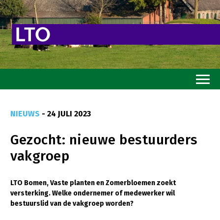
Home
NIEUWS
- 24 JULI 2023
Toekomstvisie
Gezocht: nieuwe bestuurders
Goed eten
vakgroep
Mooi groen
Sterk ondernemerschap
LTO Bomen, Vaste planten en Zomerbloemen zoekt
versterking. Welke ondernemer of medewerker wil
Transitiepaden
bestuurslid van de vakgroep worden?
Thema’s