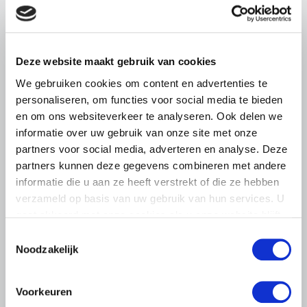
Deze website maakt gebruik van cookies
We gebruiken cookies om content en advertenties te
personaliseren, om functies voor social media te bieden
en om ons websiteverkeer te analyseren. Ook delen we
ALGEMENE INFORMATIE
informatie over uw gebruik van onze site met onze
28 JULI 2026
partners voor social media, adverteren en analyse. Deze
Warmere zomers, meer aandacht
partners kunnen deze gegevens combineren met andere
voor hittestress bij paarden
informatie die u aan ze heeft verstrekt of die ze hebben
verzameld op basis van uw gebruik van hun services. U
Warme zomerdagen vragen steeds meer aandacht van
gaat akkoord met onze cookies als u onze website blijft
paardenhouders. Het voorkomen van hittestress is geen
eenmalige actie.
gebruiken.
Toestemmingsselectie
Noodzakelijk
Lees meer
Voorkeuren