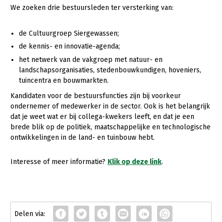
We zoeken drie bestuursleden ter versterking van:
Gezonde planten
de Cultuurgroep Siergewassen;
Gezonde dieren
de kennis- en innovatie-agenda;
Natuur, klimaat en energie
het netwerk van de vakgroep met natuur- en
landschapsorganisaties, stedenbouwkundigen, hoveniers,
Bodem en water
tuincentra en bouwmarkten.
Platteland en omgeving
Kandidaten voor de bestuursfuncties zijn bij voorkeur
ondernemer of medewerker in de sector. Ook is het belangrijk
Mens, ondernemerschap en onderwijs
dat je weet wat er bij collega-kwekers leeft, en dat je een
Internationaal
brede blik op de politiek, maatschappelijke en technologische
ontwikkelingen in de land- en tuinbouw hebt.
Sectoren
Interesse of meer informatie?
Klik op deze link
.
Dier
Plant
Biologische Landbouw
Multifunctionele landbouw
Geitenhouderij
Akkerbouw
Kalverhouderij
Biologische Landbouw
Multifunctioneel