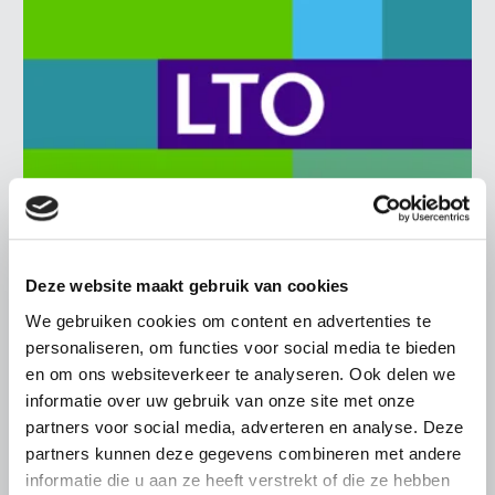
BELANGRIJKE INFORMATIE
Deze website maakt gebruik van cookies
6 AUGUSTUS 2026
We gebruiken cookies om content en advertenties te
personaliseren, om functies voor social media te bieden
LTO sluit aan bij demonstratie tegen
en om ons websiteverkeer te analyseren. Ook delen we
dreigende onteigening
informatie over uw gebruik van onze site met onze
pluimveehouders
partners voor social media, adverteren en analyse. Deze
ZLTO, LLTB, LTO Noord en LTO Nederland roepen hun
partners kunnen deze gegevens combineren met andere
leden op om op vrijdagochtend 14 augustus massaal naar
informatie die u aan ze heeft verstrekt of die ze hebben
het voorplein van het provinciehuis in Den Bosch te