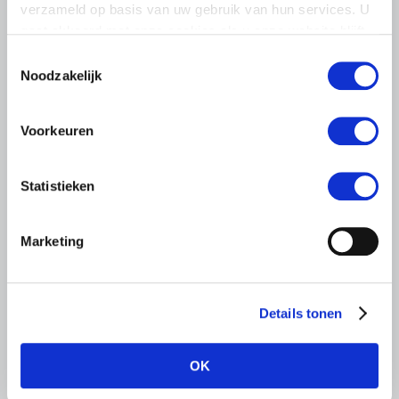
verzameld op basis van uw gebruik van hun services. U
komen…
gaat akkoord met onze cookies als u onze website blijft
Lees meer
gebruiken.
Toestemmingsselectie
Noodzakelijk
Voorkeuren
Statistieken
Marketing
Details tonen
OK
LTO LOBBY