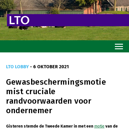
Home
LTO LOBBY
- 6 OKTOBER 2021
Toekomstvisie
Gewasbeschermingsmotie
Goed eten
mist cruciale
Mooi groen
randvoorwaarden voor
Sterk ondernemerschap
ondernemer
Transitiepaden
Gisteren stemde de Tweede Kamer in met een
motie
van de
Thema’s