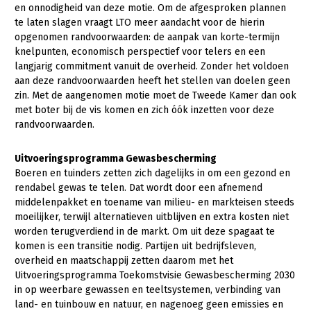
en onnodigheid van deze motie. Om de afgesproken plannen
Konijnenhouderij
Bollenteelt
te laten slagen vraagt LTO meer aandacht voor de hierin
opgenomen randvoorwaarden: de aanpak van korte-termijn
Melkveehouderij
Bomen, vaste planten en zomerbloemen
knelpunten, economisch perspectief voor telers en een
langjarig commitment vanuit de overheid. Zonder het voldoen
Paardenhouderij
Fruitteelt
aan deze randvoorwaarden heeft het stellen van doelen geen
Pluimveehouderij
Glastuinbouw
zin. Met de aangenomen motie moet de Tweede Kamer dan ook
met boter bij de vis komen en zich óók inzetten voor deze
Schapenhouderij
Paddenstoelen
randvoorwaarden.
Varkenshouderij
Vollegrondsgroente
Uitvoeringsprogramma Gewasbescherming
Multifunctionele landbouw
Vleesveehouderij
Boeren en tuinders zetten zich dagelijks in om een gezond en
rendabel gewas te telen. Dat wordt door een afnemend
Multifunctioneel
Onderwerpen
middelenpakket en toename van milieu- en markteisen steeds
moeilijker, terwijl alternatieven uitblijven en extra kosten niet
Vrouw en Bedrijf
worden terugverdiend in de markt. Om uit deze spagaat te
Nieuws
komen is een transitie nodig. Partijen uit bedrijfsleven,
Nieuwsabonnement
overheid en maatschappij zetten daarom met het
Uitvoeringsprogramma Toekomstvisie Gewasbescherming 2030
Webinars
in op weerbare gewassen en teeltsystemen, verbinding van
land- en tuinbouw en natuur, en nagenoeg geen emissies en