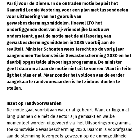
Partij voor de Dieren.
In de ontraden motie bepleit het
Kamerlid Leonie Vestering voor een plan met tussendoelen
Gezonde planten
voor uitfasering van het gebruik van
Gezonde dieren
gewasbeschermingsmiddelen. Hoewel LTO het
onderliggende doel van bij-vriendelijke landbouw
Natuur, klimaat en energie
ondersteunt, gaat de motie met de uitfasering van
gewasbeschermingsmiddelen in 2035 voorbij aan de
Bodem en water
realiteit. Minister Schouten wees terecht op de vorig jaar
Platteland en omgeving
aangenomen Toekomstvisie Gewasbescherming 2030 en het
daarbij opgestelde uitvoeringsprogramma. De minister
Mens, ondernemerschap en onderwijs
geeft daarom al aan de motie niet uit te voeren. Want in feite
ligt het plan er al. Maar zonder het voldoen aan de eerder
Internationaal
aangekaarte randvoorwaarden is het zinloos doelen te
stellen.
Sectoren
Dier
Inzet op randvoorwaarden
De motie gaat voorbij aan wat er al gebeurt. Want er liggen al
Plant
Biologische Landbouw
lang plannen die mét de sector zijn gemaakt en welke
momenteel worden uitgevoerd via het Uitvoeringsprogramma
Geitenhouderij
Akkerbouw
Toekomstvisie Gewasbescherming 2030. Daarom is voorafgaand
aan de stemming tevergeefs gewezen op de onmogelijkheid
Kalverhouderij
Biologische Landbouw