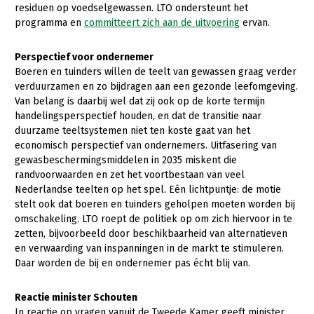
Over LTO
residuen op voedselgewassen. LTO ondersteunt het
programma en
committeert zich aan de uitvoering
ervan.
LTO Nederland
Mensen
Perspectief voor ondernemer
Boeren en tuinders willen de teelt van gewassen graag verder
Jaarverslag 2023
Bestuur en Directie
verduurzamen en zo bijdragen aan een gezonde leefomgeving.
Van belang is daarbij wel dat zij ook op de korte termijn
Vacatures
Medewerkers
handelingsperspectief houden, en dat de transitie naar
duurzame teeltsystemen niet ten koste gaat van het
Pers
Vakgroepbestuurders
economisch perspectief van ondernemers. Uitfasering van
Contact
gewasbeschermingsmiddelen in 2035 miskent die
randvoorwaarden en zet het voortbestaan van veel
Nederlandse teelten op het spel. Eén lichtpuntje: de motie
stelt ook dat boeren en tuinders geholpen moeten worden bij
omschakeling. LTO roept de politiek op om zich hiervoor in te
zetten, bijvoorbeeld door beschikbaarheid van alternatieven
en verwaarding van inspanningen in de markt te stimuleren.
Daar worden de bij en ondernemer pas écht blij van.
Reactie minister Schouten
In reactie op vragen vanuit de Tweede Kamer geeft minister