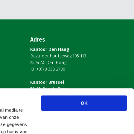
Adres
Kantoor Den Haag
Bezuidenhoutseweg 105-113
2594 AC Den Haag
+31 (0)70 338 2700
Kantoor Brussel
59-61, Rue de Trèves
B-1040 Brussel – België
OK
Volg ons
al media te
 van onze
deze gegevens
 op basis van