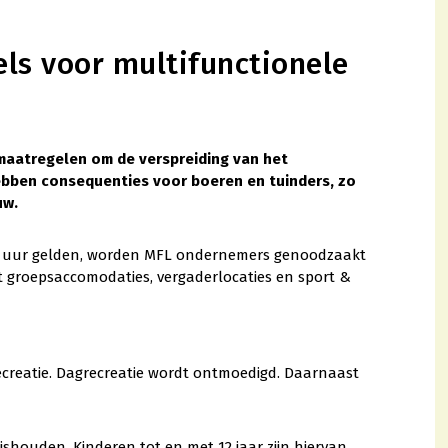
ls voor multifunctionele
maatregelen om de verspreiding van het
ebben consequenties voor boeren en tuinders, zo
uw.
:00 uur gelden, worden MFL ondernemers genoodzaakt
t groepsaccomodaties, vergaderlocaties en sport &
recreatie. Dagrecreatie wordt ontmoedigd. Daarnaast
ishouden. Kinderen tot en met 12 jaar zijn hiervan