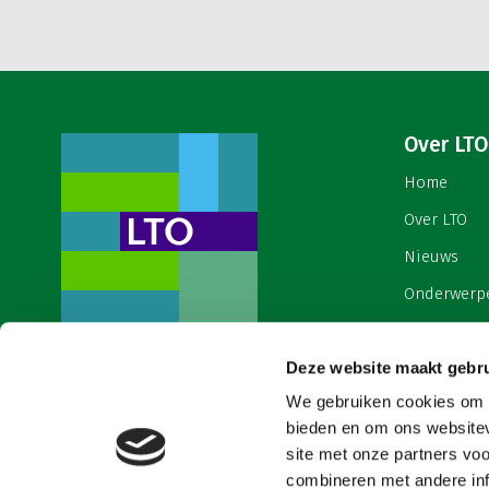
Over LTO
Home
Over LTO
Nieuws
Onderwerp
English
Deze website maakt gebru
Contact
Een ondernemers- en
werkgeversorganisatie met meerwaarde,
We gebruiken cookies om c
Cookies & 
voor een sector met meerwaarde. Dat is
bieden en om ons websitev
Land- en Tuinbouw Organisatie
site met onze partners vo
Nederland (LTO).
combineren met andere inf