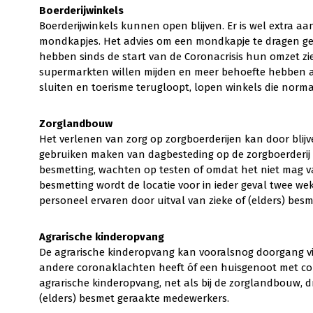
Boerderijwinkels
Boerderijwinkels kunnen open blijven. Er is wel extra a
mondkapjes. Het advies om een mondkapje te dragen gel
hebben sinds de start van de Coronacrisis hun omzet zi
supermarkten willen mijden en meer behoefte hebben a
sluiten en toerisme terugloopt, lopen winkels die norm
Zorglandbouw
Het verlenen van zorg op zorgboerderijen kan door blijv
gebruiken maken van dagbesteding op de zorgboerderij 
besmetting, wachten op testen of omdat het niet mag va
besmetting wordt de locatie voor in ieder geval twee w
personeel ervaren door uitval van zieke of (elders) be
Agrarische kinderopvang
De agrarische kinderopvang kan vooralsnog doorgang vin
andere coronaklachten heeft óf een huisgenoot met coro
agrarische kinderopvang, net als bij de zorglandbouw, d
(elders) besmet geraakte medewerkers.