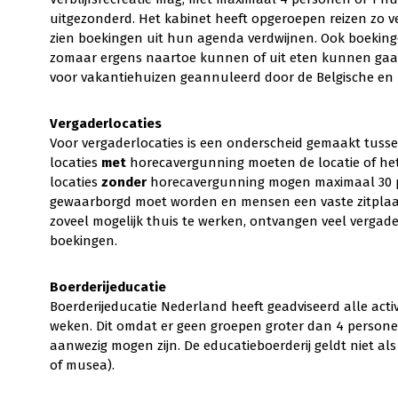
uitgezonderd. Het kabinet heeft opgeroepen reizen zo v
zien boekingen uit hun agenda verdwijnen. Ook boekingen 
zomaar ergens naartoe kunnen of uit eten kunnen gaan s
voor vakantiehuizen geannuleerd door de Belgische en 
Vergaderlocaties
Voor vergaderlocaties is een onderscheid gemaakt tuss
locaties
met
horecavergunning moeten de locatie of het
locaties
zonder
horecavergunning mogen maximaal 30 pe
gewaarborgd moet worden en mensen een vaste zitplaa
zoveel mogelijk thuis te werken, ontvangen veel vergad
boekingen.
Boerderijeducatie
Boerderijeducatie Nederland heeft geadviseerd alle activ
weken. Dit omdat er geen groepen groter dan 4 personen
aanwezig mogen zijn. De educatieboerderij geldt niet a
of musea).