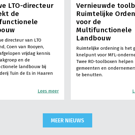
e LTO-directeur
Vernieuwde tool
ekt de
Ruimtelijke Orde
functionele
voor de
bouw
Multifunctionele
Landbouw
e directeur van LTO
nd, Coen van Rooyen,
Ruimtelijke ordening is het 
fgelopen vrijdag kennis
knelpunt voor MFL-ondern
vakgroep en de
Twee RO-toolboxen helpen
ctionele landbouw bij
gemeenten en ondernemers
derij Tuin de Es in Haaren
te benutten.
Lees meer
L
MEER NIEUWS