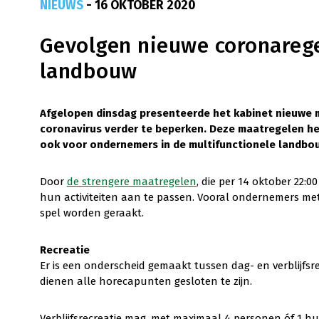
NIEUWS
- 16 OKTOBER 2020
Gevolgen nieuwe coronarege
landbouw
Afgelopen dinsdag presenteerde het kabinet nieuwe 
coronavirus verder te beperken. Deze maatregelen h
ook voor ondernemers in de multifunctionele landbo
Door
de strengere maatregelen
, die per 14 oktober 22
hun activiteiten aan te passen. Vooral ondernemers me
spel worden geraakt.
Recreatie
Er is een onderscheid gemaakt tussen dag- en verblijfs
dienen alle horecapunten gesloten te zijn.
Verblijfsrecreatie mag, met maximaal 4 personen óf 1 hu