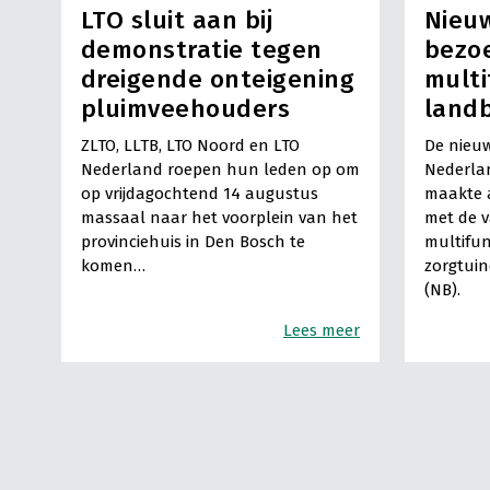
LTO sluit aan bij
Nieuw
demonstratie tegen
bezo
dreigende onteigening
multi
pluimveehouders
land
ZLTO, LLTB, LTO Noord en LTO
De nieuw
Nederland roepen hun leden op om
Nederla
op vrijdagochtend 14 augustus
maakte a
massaal naar het voorplein van het
met de 
provinciehuis in Den Bosch te
multifun
komen…
zorgtuin
(NB).
Lees meer