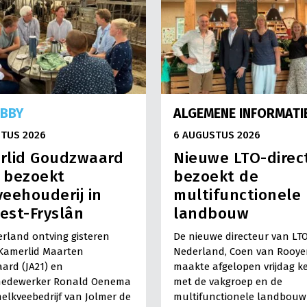
OBBY
ALGEMENE INFORMATI
TUS 2026
6 AUGUSTUS 2026
rlid Goudzwaard
Nieuwe LTO-direc
) bezoekt
bezoekt de
eehouderij in
multifunctionele
est-Fryslân
landbouw
rland ontving gisteren
De nieuwe directeur van LT
Kamerlid Maarten
Nederland, Coen van Rooye
ard (JA21) en
maakte afgelopen vrijdag k
medewerker Ronald Oenema
met de vakgroep en de
elkveebedrijf van Jolmer de
multifunctionele landbouw 