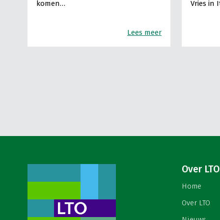
komen…
Vries in 
Lees meer
Over LTO
Home
Over LTO
Nieuws