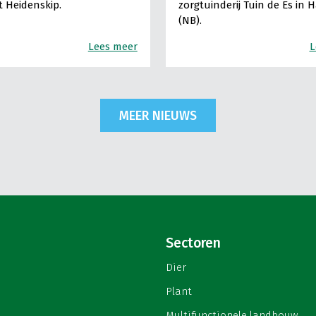
It Heidenskip.
zorgtuinderij Tuin de Es in 
(NB).
Lees meer
L
MEER NIEUWS
Sectoren
Dier
Plant
Multifunctionele landbouw