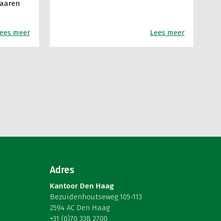
Haaren
ees meer
Lees meer
Adres
Kantoor Den Haag
Bezuidenhoutseweg 105-113
2594 AC Den Haag
+31 (0)70 338 2700