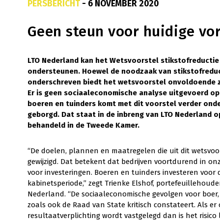
PERSBERICHT
- 6 NOVEMBER 2020
Geen steun voor huidige vo
LTO Nederland kan het Wetsvoorstel stikstofreductie 
ondersteunen. Hoewel de noodzaak van stikstofreduc
onderschreven biedt het wetsvoorstel onvoldoende z
Er is geen sociaaleconomische analyse uitgevoerd op
boeren en tuinders komt met dit voorstel verder on
geborgd. Dat staat in de inbreng van LTO Nederland 
behandeld in de Tweede Kamer.
“De doelen, plannen en maatregelen die uit dit wetsvo
gewijzigd. Dat betekent dat bedrijven voortdurend in on
voor investeringen. Boeren en tuinders investeren voor 
kabinetsperiode,” zegt Trienke Elshof, portefeuillehou
Nederland. “De sociaaleconomische gevolgen voor boer, bu
zoals ook de Raad van State kritisch constateert. Als 
resultaatverplichting wordt vastgelegd dan is het risi