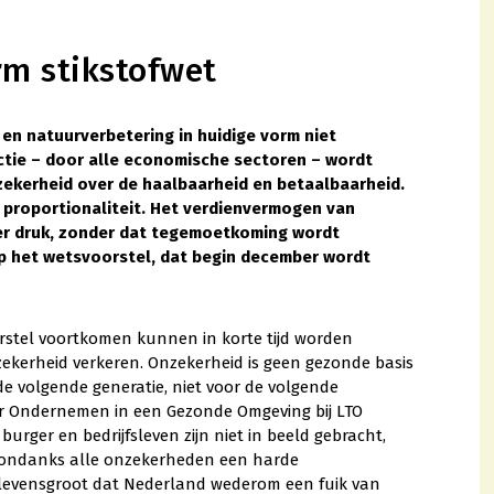
rm stikstofwet
en natuurverbetering in huidige vorm niet
tie – door alle economische sectoren – wordt
ekerheid over de haalbaarheid en betaalbaarheid.
 proportionaliteit. Het verdienvermogen van
der druk, zonder dat tegemoetkoming wordt
op het wetsvoorstel, dat begin december wordt
orstel voortkomen kunnen in korte tijd worden
zekerheid verkeren. Onzekerheid is geen gezonde basis
de volgende generatie, niet voor de volgende
der Ondernemen in een Gezonde Omgeving bij LTO
rger en bedrijfsleven zijn niet in beeld gebracht,
er ondanks alle onzekerheden een harde
co levensgroot dat Nederland wederom een fuik van