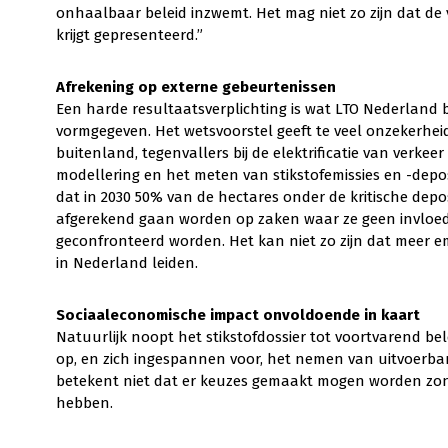
onhaalbaar beleid inzwemt. Het mag niet zo zijn dat de
krijgt gepresenteerd.”
Afrekening op externe gebeurtenissen
Een harde resultaatsverplichting is wat LTO Nederland b
vormgegeven. Het wetsvoorstel geeft te veel onzekerheid 
buitenland, tegenvallers bij de elektrificatie van verkeer
modellering en het meten van stikstofemissies en -depos
dat in 2030 50% van de hectares onder de kritische depos
afgerekend gaan worden op zaken waar ze geen invloe
geconfronteerd worden. Het kan niet zo zijn dat meer em
in Nederland leiden.
Sociaaleconomische impact onvoldoende in kaart
Natuurlijk noopt het stikstofdossier tot voortvarend b
op, en zich ingespannen voor, het nemen van uitvoerb
betekent niet dat er keuzes gemaakt mogen worden zond
hebben.