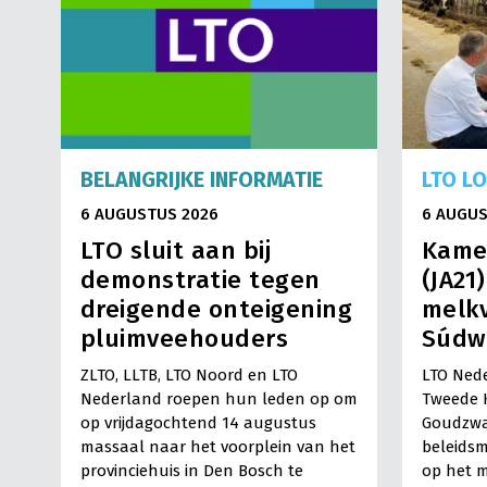
BELANGRIJKE INFORMATIE
LTO L
6 AUGUSTUS 2026
6 AUGUS
LTO sluit aan bij
Kame
demonstratie tegen
(JA21
dreigende onteigening
melkv
pluimveehouders
Súdw
ZLTO, LLTB, LTO Noord en LTO
LTO Nede
Nederland roepen hun leden op om
Tweede 
op vrijdagochtend 14 augustus
Goudzwa
massaal naar het voorplein van het
beleids
provinciehuis in Den Bosch te
op het m