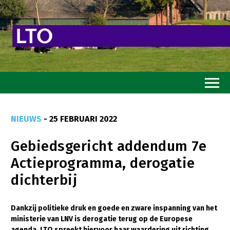
Home
NIEUWS
- 25 FEBRUARI 2022
Toekomstvisie
Gebiedsgericht addendum 7e
Goed eten
Actieprogramma, derogatie
Mooi groen
dichterbij
Sterk ondernemerschap
Transitiepaden
Dankzij politieke druk en goede en zware inspanning van het
ministerie van LNV is derogatie terug op de Europese
Thema’s
agenda. LTO spreekt hiervoor haar waardering uit richting