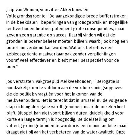
Fruitteelt
Jaap van Wenum, voorzitter Akkerbouw en
Glastuinbouw
Vollegrondsgroente: “De aangekondigde brede bufferstroken
in de beekdalen, beperkingen van grondgebruik en mogelijke
Paddenstoelen
teeltverboden hebben potentieel grote consequenties, maar
geven geen garantie op succes. Daarbij vinden wij dat de
Vollegrondsgroente
gronden in boerenbeheer moeten blijven, waarbij ook nog een
Multifunctionele landbouw
boterham verdiend kan worden. Wat ons betreft is een
gebiedsgerichte maatwerkaanpak zonder verplichtingen
Multifunctioneel
vooraf veel effectiever en biedt meer perspectief voor de
Onderwerpen
boer.”
Vrouw en Bedrijf
Nieuws
Jos Verstraten, vakgroeplid Melkveehouderij: “Derogatie is
Nieuwsabonnement
noodzakelijk om te voldoen aan de verduurzamingsopgaves
die de politiek vraagt én voor het inkomen van de
Webinars
melkveehouders. Het is terecht dat in Brussel nu de volgende
stap richting derogatie wordt genomen, maar de onzekerheid
Over LTO
blijft. Dit spel kan niet voort blijven duren, duidelijkheid voor
korte en lange termijn is hoognodig. De doelstelling om
LTO Nederland
volledig grondgebonden te worden is een mooie ambitie maar
draagt niet bij aan het verbeteren van de waterkwaliteit. Onze
Mensen