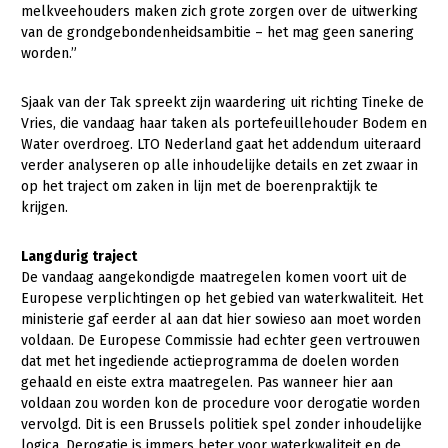
melkveehouders maken zich grote zorgen over de uitwerking
Jaarverslag 2023
Bestuur en Directie
van de grondgebondenheidsambitie – het mag geen sanering
worden.”
Vacatures
Medewerkers
Pers
Vakgroepbestuurders
Sjaak van der Tak spreekt zijn waardering uit richting Tineke de
Vries, die vandaag haar taken als portefeuillehouder Bodem en
Contact
Water overdroeg. LTO Nederland gaat het addendum uiteraard
verder analyseren op alle inhoudelijke details en zet zwaar in
op het traject om zaken in lijn met de boerenpraktijk te
krijgen.
Langdurig traject
De vandaag aangekondigde maatregelen komen voort uit de
Europese verplichtingen op het gebied van waterkwaliteit. Het
ministerie gaf eerder al aan dat hier sowieso aan moet worden
voldaan. De Europese Commissie had echter geen vertrouwen
dat met het ingediende actieprogramma de doelen worden
gehaald en eiste extra maatregelen. Pas wanneer hier aan
voldaan zou worden kon de procedure voor derogatie worden
vervolgd. Dit is een Brussels politiek spel zonder inhoudelijke
logica. Derogatie is immers beter voor waterkwaliteit en de