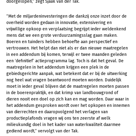
doorgelopen,” zegt Sjaak van der Tak.
Konijnenhouderij
“Met de miljardeninvesteringen die dankzij onze inzet door de
Melkveehouderij
overheid worden gedaan in innovatie, extensivering en
vrijwillige opkoop en verplaatsing begrijpt ieder weldenkend
Paardenhouderij
mens dat we een grote verduurzamingsslag gaan maken.
Pluimveehouderij
Boeren en tuinders hebben behoefte aan perspectief en
vertrouwen. Het helpt dan niet als er dan nieuwe maatregelen
Schapenhouderij
in een addendum bij komen, terwijl er twee maanden geleden
een ‘definitief’ actieprogramma lag. Toch is dat het geval. De
Varkenshouderij
maatregelen in het addendum krijgen een plek in de
gebiedsgerichte aanpak, wat betekent dat er bij de uitwerking
Vleesveehouderij
nog heel wat vragen beantwoord moeten worden. Duidelijk
Plant
moet in ieder geval blijven dat de maatregelen moeten passen
in de boerenpraktijk, en dat krimp van landbouwgrond of
Akkerbouw
dieren nooit een doel op zich kan en mag worden. Daar waar in
het addendum gesproken wordt over het opkopen en innemen
Biologische Landbouw
van dierrechten en daaropvolgend het verlagen van
Bollenteelt
productieplafonds vragen wij ons ten zeerste af welk
milieukundig doel in het kader van waterkwaliteit daarmee
Bomen, vaste planten en zomerbloemen
gediend wordt,” vervolgt van der Tak.