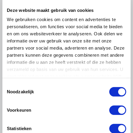
Deze website maakt gebruik van cookies
We gebruiken cookies om content en advertenties te
personaliseren, om functies voor social media te bieden
en om ons websiteverkeer te analyseren. Ook delen we
informatie over uw gebruik van onze site met onze
partners voor social media, adverteren en analyse. Deze
partners kunnen deze gegevens combineren met andere
informatie die u aan ze heeft verstrekt of die ze hebben
verzameld op basis van uw gebruik van hun services. U
gaat akkoord met onze cookies als u onze website blijft
BELANGRIJKE INFORMATIE
gebruiken.
Toestemmingsselectie
Noodzakelijk
6 AUGUSTUS 2026
LTO sluit aan bij demonstratie tegen
dreigende onteigening
Voorkeuren
pluimveehouders
ZLTO, LLTB, LTO Noord en LTO Nederland roepen hun
Statistieken
leden op om op vrijdagochtend 14 augustus massaal naar