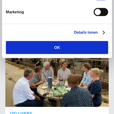
het voorplein van het provinciehuis in Den Bosch te
komen…
Marketing
Lees meer
Details tonen
OK
LTO LOBBY