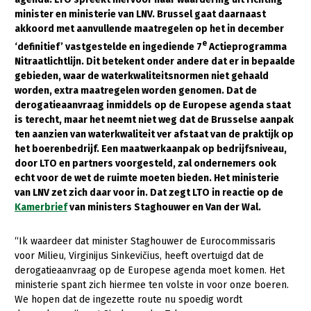
minister en ministerie van LNV. Brussel gaat daarnaast
Gezonde planten
akkoord met aanvullende maatregelen op het in december
e
‘definitief’ vastgestelde en ingediende 7
Actieprogramma
Gezonde dieren
Nitraatlichtlijn. Dit betekent onder andere dat er in bepaalde
Natuur, klimaat en energie
gebieden, waar de waterkwaliteitsnormen niet gehaald
worden, extra maatregelen worden genomen. Dat de
Bodem en water
derogatieaanvraag inmiddels op de Europese agenda staat
is terecht, maar het neemt niet weg dat de Brusselse aanpak
Platteland en omgeving
ten aanzien van waterkwaliteit ver afstaat van de praktijk op
het boerenbedrijf. Een maatwerkaanpak op bedrijfsniveau,
Mens, ondernemerschap en onderwijs
door LTO en partners voorgesteld, zal ondernemers ook
Internationaal
echt voor de wet de ruimte moeten bieden. Het ministerie
van LNV zet zich daar voor in. Dat zegt LTO in reactie op de
Sectoren
Kamerbrief
van ministers Staghouwer en Van der Wal.
Dier
“Ik waardeer dat minister Staghouwer de Eurocommissaris
voor Milieu, Virginijus Sinkevičius, heeft overtuigd dat de
Biologische Landbouw
derogatieaanvraag op de Europese agenda moet komen. Het
Geitenhouderij
ministerie spant zich hiermee ten volste in voor onze boeren.
We hopen dat de ingezette route nu spoedig wordt
Kalverhouderij