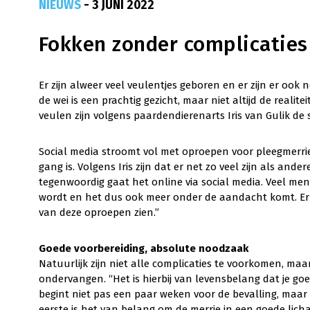
NIEUWS
- 3 JUNI 2022
Fokken zonder complicaties
Er zijn alweer veel veulentjes geboren en er zijn er oo
de wei is een prachtig gezicht, maar niet altijd de reali
veulen zijn volgens paardendierenarts Iris van Gulik de s
Social media stroomt vol met oproepen voor pleegmerrie
gang is. Volgens Iris zijn dat er net zo veel zijn als ande
tegenwoordig gaat het online via social media. Veel men
wordt en het dus ook meer onder de aandacht komt. Er g
van deze oproepen zien.”
Goede voorbereiding, absolute noodzaak
Natuurlijk zijn niet alle complicaties te voorkomen, maar 
ondervangen. “Het is hierbij van levensbelang dat je go
begint niet pas een paar weken voor de bevalling, maar 
eerste is het van belang om de merrie in een goede lich