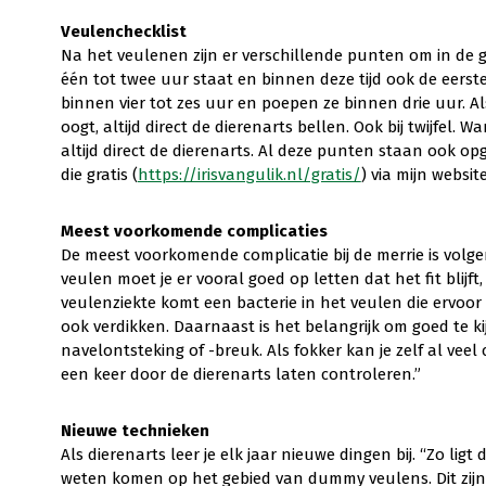
Veulenchecklist
Na het veulenen zijn er verschillende punten om in de 
één tot twee uur staat en binnen deze tijd ook de eerst
binnen vier tot zes uur en poepen ze binnen drie uur. Als
oogt, altijd direct de dierenarts bellen. Ook bij twijfel. W
altijd direct de dierenarts. Al deze punten staan ook o
die gratis (
https://irisvangulik.nl/gratis/
) via mijn websit
Meest voorkomende complicaties
De meest voorkomende complicatie bij de merrie is volge
veulen moet je er vooral goed op letten dat het fit blijf
veulenziekte komt een bacterie in het veulen die ervoo
ook verdikken. Daarnaast is het belangrijk om goed te k
navelontsteking of -breuk. Als fokker kan je zelf al vee
een keer door de dierenarts laten controleren.”
Nieuwe technieken
Als dierenarts leer je elk jaar nieuwe dingen bij. “Zo li
weten komen op het gebied van dummy veulens. Dit zijn 