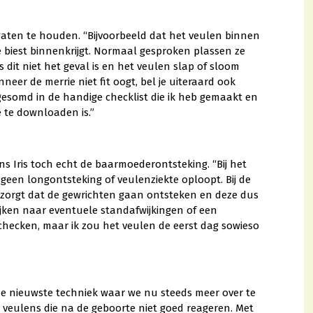
gaten te houden. “Bijvoorbeeld dat het veulen binnen
e biest binnenkrijgt. Normaal gesproken plassen ze
 dit niet het geval is en het veulen slap of sloom
anneer de merrie niet fit oogt, bel je uiteraard ook
pgesomd in de handige checklist die ik heb gemaakt en
e te downloaden is.”
ns Iris toch echt de baarmoederontsteking. “Bij het
t, geen longontsteking of veulenziekte oploopt. Bij de
r zorgt dat de gewrichten gaan ontsteken en deze dus
ijken naar eventuele standafwijkingen of een
l checken, maar ik zou het veulen de eerst dag sowieso
gt de nieuwste techniek waar we nu steeds meer over te
veulens die na de geboorte niet goed reageren. Met