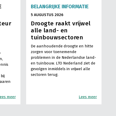
E
BELANGRIJKE INFORMATIE
5 AUGUSTUS 2026
teur
Droogte raakt vrijwel
alle land- en
tuinbouwsectoren
De aanhoudende droogte en hitte
zorgen voor toenemende
O
problemen in de Nederlandse land-
n,
en tuinbouw. LTO Nederland ziet de
ennis
gevolgen inmiddels in vrijwel alle
sectoren terug.
bij
Haaren
ees meer
Lees meer