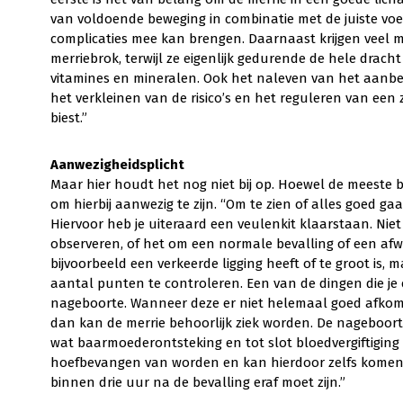
van voldoende beweging in combinatie met de juiste voedi
complicaties mee kan brengen. Daarnaast krijgen veel me
merriebrok, terwijl ze eigenlijk gedurende de hele drac
vitamines en mineralen. Ook het naleven van het aanb
het verkleinen van de risico’s en het reguleren van een 
biest.”
Aanwezigheidsplicht
Maar hier houdt het nog niet bij op. Hoewel de meeste b
om hierbij aanwezig te zijn. “Om te zien of alles goed gaa
Hiervoor heb je uiteraard een veulenkit klaarstaan. Niet 
observeren, of het om een normale bevalling of een afw
bijvoorbeeld een verkeerde ligging heeft of te groot is, 
aantal punten te controleren. Een van de dingen die je c
nageboorte. Wanneer deze er niet helemaal goed afkomt
dan kan de merrie behoorlijk ziek worden. De nageboorte
wat baarmoederontsteking en tot slot bloedvergiftiging
hoefbevangen van worden en kan hierdoor zelfs komen te
binnen drie uur na de bevalling eraf moet zijn.”