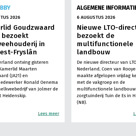
OBBY
ALGEMENE INFORMATI
TUS 2026
6 AUGUSTUS 2026
rlid Goudzwaard
Nieuwe LTO-direc
) bezoekt
bezoekt de
eehouderij in
multifunctionele
est-Fryslân
landbouw
rland ontving gisteren
De nieuwe directeur van LT
Kamerlid Maarten
Nederland, Coen van Rooye
ard (JA21) en
maakte afgelopen vrijdag k
medewerker Ronald Oenema
met de vakgroep en de
elkveebedrijf van Jolmer de
multifunctionele landbouw 
It Heidenskip.
zorgtuinderij Tuin de Es in 
(NB).
Lees meer
L