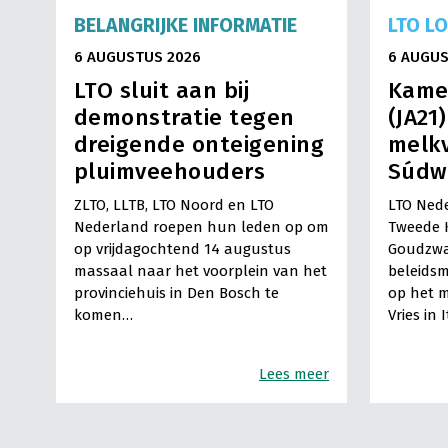
BELANGRIJKE INFORMATIE
LTO L
6 AUGUSTUS 2026
6 AUGUS
LTO sluit aan bij
Kame
demonstratie tegen
(JA21
dreigende onteigening
melkv
pluimveehouders
Súdw
ZLTO, LLTB, LTO Noord en LTO
LTO Nede
Nederland roepen hun leden op om
Tweede 
op vrijdagochtend 14 augustus
Goudzwa
massaal naar het voorplein van het
beleids
provinciehuis in Den Bosch te
op het m
komen…
Vries in 
Lees meer