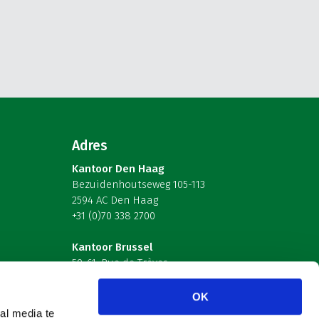
Adres
Kantoor Den Haag
Bezuidenhoutseweg 105-113
2594 AC Den Haag
+31 (0)70 338 2700
Kantoor Brussel
59-61, Rue de Trèves
B-1040 Brussel – België
OK
Volg ons
al media te