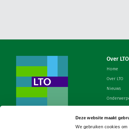
Over LTO
Home
Over LTO
Nieuws
Onderwerp
English
Deze website maakt gebru
Contact
Een ondernemers- en
werkgeversorganisatie met meerwaarde,
We gebruiken cookies om c
Cookies & 