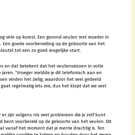
k nog vele op komst. Een gezond veulen met moeder in
teit. Een goede voorbereiding op de geboorte van het
leutel tot een zo goed mogelijke start.
s en dat betekent dat het veulenseizoen in volle
re jaren. “Vroeger meldde je dit telefonisch aan en
sen vinden het zielig, waardoor het veel gedeeld
aat regelmatig iets mis, dus het klopt dat we veel
er zijn volgens Iris veel problemen die je zelf kunt
ed bent voorbereid op de geboorte van het veulen. Dit
al vanaf het moment dat je merrie drachtig is. Ten
amelijke conditie te krijgen en houden door het geven