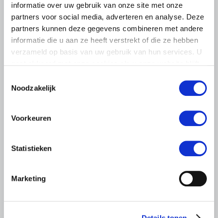
informatie over uw gebruik van onze site met onze
partners voor social media, adverteren en analyse. Deze
partners kunnen deze gegevens combineren met andere
informatie die u aan ze heeft verstrekt of die ze hebben
verzameld op basis van uw gebruik van hun services. U
gaat akkoord met onze cookies als u onze website blijft
NIEUWS
gebruiken.
Toestemmingsselectie
6 DECEMBER 2021
Noodzakelijk
Financiële coronasteun voor land-
en tuinbouw toegankelijk,
Voorkeuren
verbetering blijft nodig
Afgelopen week heeft het kabinet de coronamaatregelen
Statistieken
aangescherpt en tevens het coronasteunpakket flink
uitgebreid. Ondernemers in de land- en tuinbouw kunnen
zowel…
Marketing
Lees meer
Details tonen