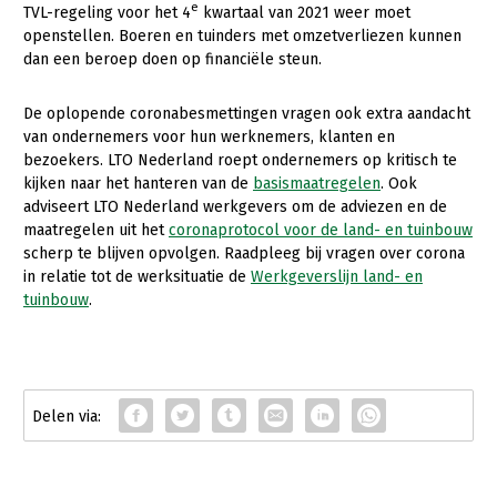
Onderwerpen
e
TVL-regeling voor het 4
kwartaal van 2021 weer moet
Konijnenhouderij
Bollenteelt
Vrouw en Bedrijf
openstellen. Boeren en tuinders met omzetverliezen kunnen
Nieuws
dan een beroep doen op financiële steun.
Melkveehouderij
Bomen, vaste planten en zomerbloemen
Nieuwsabonnement
Paardenhouderij
Fruitteelt
De oplopende coronabesmettingen vragen ook extra aandacht
Webinars
van ondernemers voor hun werknemers, klanten en
Pluimveehouderij
Glastuinbouw
bezoekers. LTO Nederland roept ondernemers op kritisch te
kijken naar het hanteren van de
basismaatregelen
. Ook
Over LTO
Schapenhouderij
Paddenstoelen
adviseert LTO Nederland werkgevers om de adviezen en de
LTO Nederland
maatregelen uit het
coronaprotocol voor de land- en tuinbouw
Varkenshouderij
Vollegrondsgroente
scherp te blijven opvolgen. Raadpleeg bij vragen over corona
Mensen
Vleesveehouderij
in relatie tot de werksituatie de
Werkgeverslijn land- en
tuinbouw
.
Jaarverslag 2023
Bestuur en Directie
Vacatures
Medewerkers
Pers
Vakgroepbestuurders
Contact