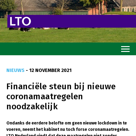
Home
NIEUWS
- 12 NOVEMBER 2021
Toekomstvisie
Financiële steun bij nieuwe
Goed eten
coronamaatregelen
Mooi groen
noodzakelijk
Sterk ondernemerschap
Transitiepaden
Ondanks de eerdere belofte om geen nieuwe lockdown in te
voeren, neemt het kabinet nu toch forse coronamaatregelen.
Thema’s
LTO Nederland vindt dat deze maatregelen niet zonder