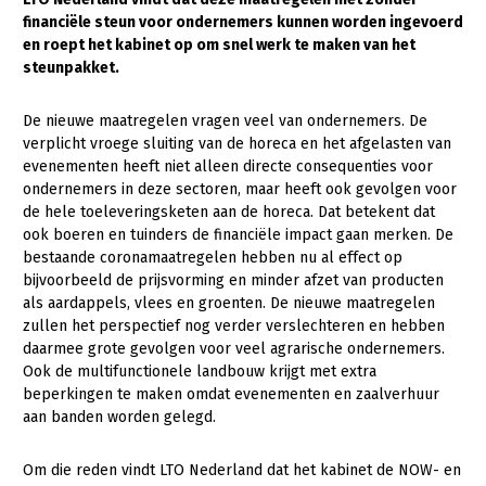
financiële steun voor ondernemers kunnen worden ingevoerd
Gezonde planten
en roept het kabinet op om snel werk te maken van het
steunpakket.
Gezonde dieren
Natuur, klimaat en energie
De nieuwe maatregelen vragen veel van ondernemers. De
verplicht vroege sluiting van de horeca en het afgelasten van
Bodem en water
evenementen heeft niet alleen directe consequenties voor
ondernemers in deze sectoren, maar heeft ook gevolgen voor
Platteland en omgeving
de hele toeleveringsketen aan de horeca. Dat betekent dat
Mens, ondernemerschap en onderwijs
ook boeren en tuinders de financiële impact gaan merken. De
bestaande coronamaatregelen hebben nu al effect op
Internationaal
bijvoorbeeld de prijsvorming en minder afzet van producten
als aardappels, vlees en groenten. De nieuwe maatregelen
Sectoren
zullen het perspectief nog verder verslechteren en hebben
daarmee grote gevolgen voor veel agrarische ondernemers.
Dier
Ook de multifunctionele landbouw krijgt met extra
beperkingen te maken omdat evenementen en zaalverhuur
Plant
Biologische Landbouw
aan banden worden gelegd.
Multifunctionele landbouw
Geitenhouderij
Akkerbouw
Om die reden vindt LTO Nederland dat het kabinet de NOW- en
Kalverhouderij
Biologische Landbouw
Multifunctioneel