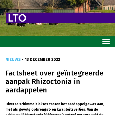
Home
NIEUWS
- 13 DECEMBER 2022
Toekomstvisie
Factsheet over geïntegreerde
Goed eten
aanpak Rhizoctonia in
Mooi groen
aardappelen
Sterk ondernemerschap
Transitiepaden
Diverse schimmelziektes tasten het aardappelgewas aan,
met als gevolg opbrengst- en kwaliteitsverlies. Van de
Thema’s
schimmel Rhizoctonia (
Rhizoctonia solani
) veroorzaakt de