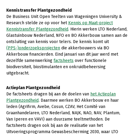
Onderwerpen
Konijnenhouderij
Bollenteelt
Vrouw en Bedrijf
Kennistransfer Plantgezondheid
Nieuws
De Business Unit Open Teelten van Wageningen University &
Melkveehouderij
Bomen, vaste planten en zomerbloemen
Research stelde ze op voor het
Kennis op Maat-project
Nieuwsabonnement
Kennistransfer Plantgezondheid
. Hierin werken LTO Nederland,
Paardenhouderij
Fruitteelt
Glastuinbouw Nederland, NFO en BO Akkerbouw samen aan de
Webinars
Pluimveehouderij
Glastuinbouw
ontsluiting van kennis voor telers. De kennis komt uit
(PPS-)onderzoeksprojecten
die akkerbouwers via BO
Over LTO
Schapenhouderij
Paddenstoelen
Akkerbouw financierden. Eind januari van dit jaar werd met
dezelfde samenwerking
factsheets
over functionele
LTO Nederland
Varkenshouderij
Vollegrondsgroente
biodiversiteit, biostimulanten en onkruidbeheersing
Mensen
uitgebracht.
Vleesveehouderij
Jaarverslag 2023
Bestuur en Directie
Actieplan Plantgezondheid
Vacatures
Medewerkers
De factsheets dragen bij aan de doelen van
het Actieplan
Plantgezondheid
. Daarmee werken BO Akkerbouw en haar
Pers
Vakgroepbestuurders
leden (Agrifirm, Avebe, Cosun, CZAV, Het Comité van
Graanhandelaren, LTO Nederland, NAJK, NAO, NAV, Plantum,
Contact
Van Iperen en VAVI) aan duurzame teeltmethoden. De
factsheets dragen ook bij aan de realisatie van het
Uitvoeringsprogramma Gewasbescherming 2030, waar LTO