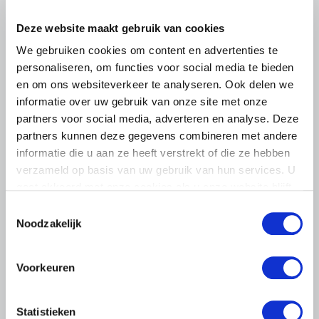
het voorplein van het provinciehuis in Den Bosch te
komen…
Deze website maakt gebruik van cookies
Lees meer
We gebruiken cookies om content en advertenties te
personaliseren, om functies voor social media te bieden
en om ons websiteverkeer te analyseren. Ook delen we
informatie over uw gebruik van onze site met onze
partners voor social media, adverteren en analyse. Deze
partners kunnen deze gegevens combineren met andere
informatie die u aan ze heeft verstrekt of die ze hebben
verzameld op basis van uw gebruik van hun services. U
gaat akkoord met onze cookies als u onze website blijft
gebruiken.
Toestemmingsselectie
Noodzakelijk
Voorkeuren
LTO LOBBY
Statistieken