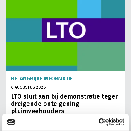
BELANGRIJKE INFORMATIE
6 AUGUSTUS 2026
LTO sluit aan bij demonstratie tegen
dreigende onteigening
pluimveehouders
ZLTO, LLTB, LTO Noord en LTO Nederland roepen hun
leden op om op vrijdagochtend 14 augustus massaal naar