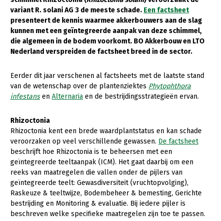
variant R. solani AG 3 de meeste schade.
Een factsheet
Gezonde planten
presenteert de kennis waarmee akkerbouwers aan de slag
kunnen met een geïntegreerde aanpak van deze schimmel,
Gezonde dieren
die algemeen in de bodem voorkomt. BO Akkerbouw en LTO
Nederland verspreiden de factsheet breed in de sector.
Natuur, klimaat en energie
Bodem en water
Eerder dit jaar verschenen al factsheets met de laatste stand
van de wetenschap over de plantenziektes
Phytophthora
Platteland en omgeving
infestans
en
Alternaria
en de bestrijdingsstrategieën ervan.
Mens, ondernemerschap en onderwijs
Rhizoctonia
Internationaal
Rhizoctonia kent een brede waardplantstatus en kan schade
veroorzaken op veel verschillende gewassen.
De factsheet
Sectoren
beschrijft hoe Rhizoctonia is te beheersen met een
geïntegreerde teeltaanpak (ICM). Het gaat daarbij om een
Dier
reeks van maatregelen die vallen onder de pijlers van
Plant
Biologische Landbouw
geïntegreerde teelt: Gewasdiversiteit (vruchtopvolging),
Raskeuze & teeltwijze, Bodembeheer & bemesting, Gerichte
Multifunctionele landbouw
Geitenhouderij
Akkerbouw
bestrijding en Monitoring & evaluatie. Bij iedere pijler is
beschreven welke specifieke maatregelen zijn toe te passen.
Kalverhouderij
Biologische Landbouw
Multifunctioneel