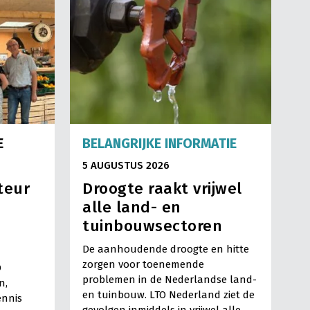
E
BELANGRIJKE INFORMATIE
5 AUGUSTUS 2026
teur
Droogte raakt vrijwel
alle land- en
tuinbouwsectoren
De aanhoudende droogte en hitte
zorgen voor toenemende
O
problemen in de Nederlandse land-
n,
en tuinbouw. LTO Nederland ziet de
ennis
gevolgen inmiddels in vrijwel alle