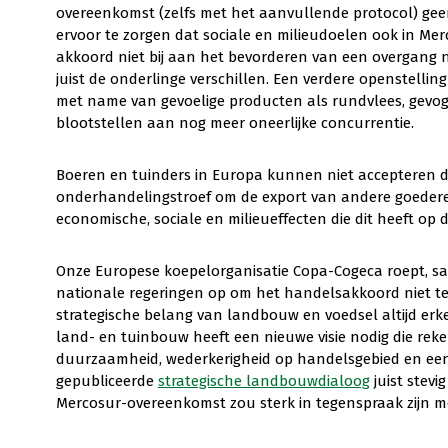
overeenkomst (zelfs met het aanvullende protocol) ge
ervoor te zorgen dat sociale en milieudoelen ook in M
akkoord niet bij aan het bevorderen van een overgang
juist de onderlinge verschillen. Een verdere openstelli
met name van gevoelige producten als rundvlees, gevoge
blootstellen aan nog meer oneerlijke concurrentie.
Boeren en tuinders in Europa kunnen niet accepteren d
onderhandelingstroef om de export van andere goedere
economische, sociale en milieueffecten die dit heeft op d
Onze Europese koepelorganisatie Copa-Cogeca roept, sa
nationale regeringen op om het handelsakkoord niet te
strategische belang van landbouw en voedsel altijd e
land- en tuinbouw heeft een nieuwe visie nodig die rek
duurzaamheid, wederkerigheid op handelsgebied en een 
gepubliceerde
strategische landbouwdialoog
juist stev
Mercosur-overeenkomst zou sterk in tegenspraak zijn m