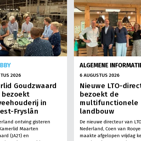
OBBY
ALGEMENE INFORMATI
TUS 2026
6 AUGUSTUS 2026
rlid Goudzwaard
Nieuwe LTO-direc
) bezoekt
bezoekt de
eehouderij in
multifunctionele
est-Fryslân
landbouw
rland ontving gisteren
De nieuwe directeur van LT
Kamerlid Maarten
Nederland, Coen van Rooye
ard (JA21) en
maakte afgelopen vrijdag k