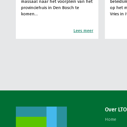
massaal naar het voorplein van het
beleids
provinciehuis in Den Bosch te
op het m
komen…
Vries in 
Lees meer
Over LTO
Home