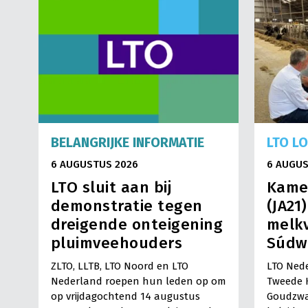
BELANGRIJKE INFORMATIE
LTO L
6 AUGUSTUS 2026
6 AUGUS
LTO sluit aan bij
Kame
demonstratie tegen
(JA21
dreigende onteigening
melkv
pluimveehouders
Súdw
ZLTO, LLTB, LTO Noord en LTO
LTO Nede
Nederland roepen hun leden op om
Tweede 
op vrijdagochtend 14 augustus
Goudzwa