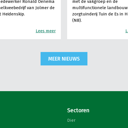
medewerker Ronald Oenema
met de vakgroep en de
elkveebedrijf van Jolmer de
multifunctionele landbouw 
It Heidenskip.
zorgtuinderij Tuin de Es in 
(NB).
Lees meer
L
MEER NIEUWS
Sectoren
Dier