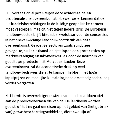
Onderwerpen
450 miljoen consumenten, in Europa.
Konijnenhouderij
Bollenteelt
Vrouw en Bedrijf
Nieuws
LTO verzet zich al jaren tegen deze achterhaalde en
Melkveehouderij
Bomen, vaste planten en zomerbloemen
problematische overeenkomst. Hoewel we erkennen dat de
Nieuwsabonnement
EU handelsbetrekkingen in de huidige geopolitieke context
Paardenhouderij
Fruitteelt
moet verdiepen, mag dit niet tegen iedere prijs. De Europese
Webinars
landbouwsector blijft bijzonder kwetsbaar voor de concessies
Pluimveehouderij
Glastuinbouw
in het onevenwichtige landbouwhoofdstuk van deze
Over LTO
Schapenhouderij
Paddenstoelen
overeenkomst. Gevoelige sectoren zoals rundvlees,
gevogelte, suiker, ethanol en rijst lopen een groter risico op
LTO Nederland
Varkenshouderij
Vollegrondsgroente
marktverzadiging en inkomensverlies door de instroom van
Mensen
goedkope producten uit Mercosur-landen. Deze
Vleesveehouderij
overeenkomst zal de economische druk op veel
Jaarverslag 2023
Bestuur en Directie
landbouwbedrijven, die al te kampen hebben met hoge
inputprijzen en moeilijke klimatologische omstandigheden, nog
Vacatures
Medewerkers
verder vergroten.
Pers
Vakgroepbestuurders
Het bewijs is overweldigend: Mercosur-landen voldoen niet
Contact
aan de productienormen die van de EU-landbouw worden
geëist, of het nu gaat om eisen op het gebied van (het gebruik
van) gewasbeschermingsmiddelen, dierenwelzijn of