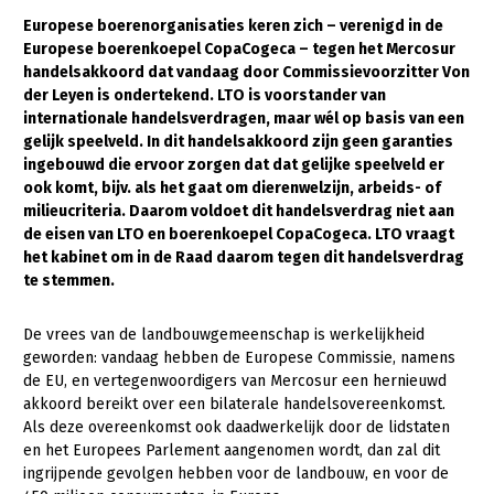
Europese boerenorganisaties keren zich – verenigd in de
Gezonde planten
Europese boerenkoepel CopaCogeca – tegen het Mercosur
handelsakkoord dat vandaag door Commissievoorzitter Von
Gezonde dieren
der Leyen is ondertekend. LTO is voorstander van
Natuur, klimaat en energie
internationale handelsverdragen, maar wél op basis van een
gelijk speelveld. In dit handelsakkoord zijn geen garanties
Bodem en water
ingebouwd die ervoor zorgen dat dat gelijke speelveld er
ook komt, bijv. als het gaat om dierenwelzijn, arbeids- of
Platteland en omgeving
milieucriteria. Daarom voldoet dit handelsverdrag niet aan
de eisen van LTO en boerenkoepel CopaCogeca. LTO vraagt
Mens, ondernemerschap en onderwijs
het kabinet om in de Raad daarom tegen dit handelsverdrag
Internationaal
te stemmen.
Sectoren
De vrees van de landbouwgemeenschap is werkelijkheid
geworden: vandaag hebben de Europese Commissie, namens
Dier
de EU, en vertegenwoordigers van Mercosur een hernieuwd
akkoord bereikt over een bilaterale handelsovereenkomst.
Plant
Biologische Landbouw
Als deze overeenkomst ook daadwerkelijk door de lidstaten
Multifunctionele landbouw
Geitenhouderij
Akkerbouw
en het Europees Parlement aangenomen wordt, dan zal dit
ingrijpende gevolgen hebben voor de landbouw, en voor de
Kalverhouderij
Biologische Landbouw
Multifunctioneel