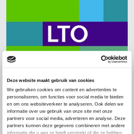
Deze website maakt gebruik van cookies
BELANGRIJKE INFORMATIE
We gebruiken cookies om content en advertenties te
6 AUGUSTUS 2026
personaliseren, om functies voor social media te bieden
LTO sluit aan bij demonstratie tegen
en om ons websiteverkeer te analyseren. Ook delen we
dreigende onteigening
informatie over uw gebruik van onze site met onze
pluimveehouders
partners voor social media, adverteren en analyse. Deze
partners kunnen deze gegevens combineren met andere
ZLTO, LLTB, LTO Noord en LTO Nederland roepen hun
leden op om op vrijdagochtend 14 augustus massaal naar
informatie die u aan ze heeft verstrekt of die ze hebben