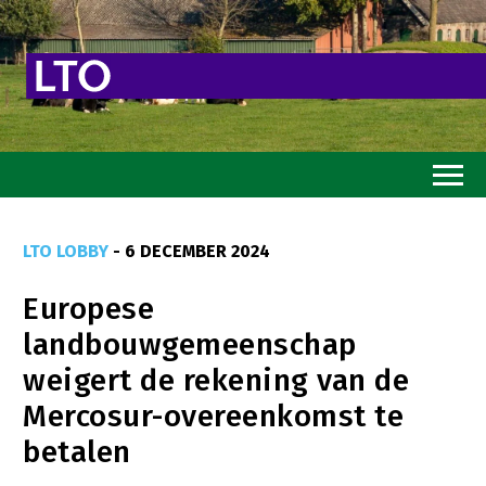
Home
LTO LOBBY
- 6 DECEMBER 2024
Toekomstvisie
Europese
Goed eten
landbouwgemeenschap
Mooi groen
weigert de rekening van de
Sterk ondernemerschap
Mercosur-overeenkomst te
Transitiepaden
betalen
Thema’s