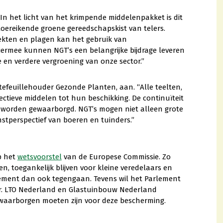
In het licht van het krimpende middelenpakket is dit
oereikende groene gereedschapskist van telers.
ekten en plagen kan het gebruik van
ermee kunnen NGT’s een belangrijke bijdrage leveren
 en verdere vergroening van onze sector.”
rtefeuillehouder Gezonde Planten, aan. “Alle teelten,
ctieve middelen tot hun beschikking. De continuïteit
t worden gewaarborgd. NGT’s mogen niet alleen grote
stperspectief van boeren en tuinders.”
p het
wetsvoorstel
van de Europese Commissie. Zo
en, toegankelijk blijven voor kleine veredelaars en
lement dan ook tegengaan. Tevens wil het Parlement
tor. LTO Nederland en Glastuinbouw Nederland
 waarborgen moeten zijn voor deze bescherming.