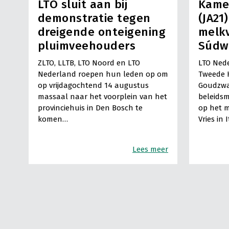
LTO sluit aan bij
Kame
demonstratie tegen
(JA21
dreigende onteigening
melkv
pluimveehouders
Súdw
ZLTO, LLTB, LTO Noord en LTO
LTO Nede
Nederland roepen hun leden op om
Tweede 
op vrijdagochtend 14 augustus
Goudzwa
massaal naar het voorplein van het
beleids
provinciehuis in Den Bosch te
op het m
komen…
Vries in 
Lees meer