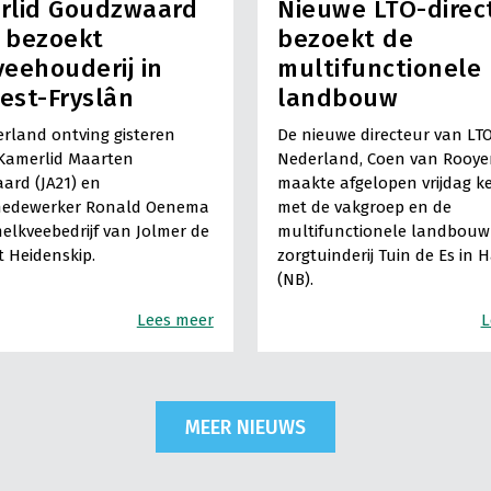
rlid Goudzwaard
Nieuwe LTO-direc
) bezoekt
bezoekt de
eehouderij in
multifunctionele
est-Fryslân
landbouw
rland ontving gisteren
De nieuwe directeur van LT
Kamerlid Maarten
Nederland, Coen van Rooye
ard (JA21) en
maakte afgelopen vrijdag k
medewerker Ronald Oenema
met de vakgroep en de
elkveebedrijf van Jolmer de
multifunctionele landbouw 
It Heidenskip.
zorgtuinderij Tuin de Es in 
(NB).
Lees meer
L
MEER NIEUWS