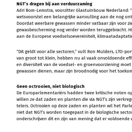
NGT’s dragen bij aan verduurzaming
Adri Bom-Lemstra, voorzitter Glastuinbouw Nederland: “
wetsvoorstel een belangrijke aanvulling aan de nog ont
Doordat weerbare gewassen minder vatbaar zijn voor zi
gewasbescherming nog verder worden teruggebracht. Hi
aan de Europese voedselsoevereiniteit, klimaatadaptatie
“Dit geldt voor alle sectoren,” vult Ron Mulders, LTO-po
van groot tot klein, hebben nu al vaak onvoldoende effe
en diversiteit van de voedsel- en groenvoorziening moe
gewassen dienen, maar zijn broodnodig voor het toekom
Geen octrooien, niet biologisch
De Europarlementariërs hadden twee kritische noten o
willen ze dat zaden en planten die via NGT’s zijn verkreg
telers. Octrooien op deze zaden en planten wil het Par
niet dat NGT’s worden toegepast in de biologische sec
onderschrijven dit en zijn van mening dat er voldoende