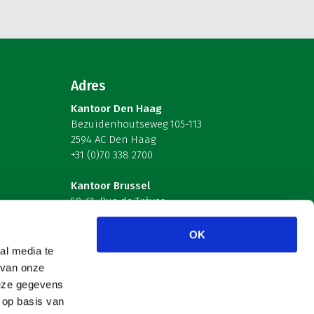
Adres
Kantoor Den Haag
Bezuidenhoutseweg 105-113
2594 AC Den Haag
+31 (0)70 338 2700
Kantoor Brussel
59-61, Rue de Trèves
B-1040 Brussel – België
OK
Volg ons
al media te
 van onze
deze gegevens
 op basis van