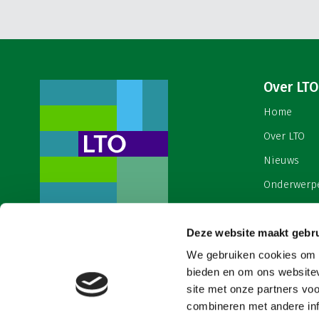
Over LTO
Home
Over LTO
Nieuws
Onderwerp
English
Deze website maakt gebru
Contact
Een ondernemers- en
werkgeversorganisatie met meerwaarde,
We gebruiken cookies om c
Cookies & 
voor een sector met meerwaarde. Dat is
bieden en om ons websitev
Land- en Tuinbouw Organisatie
site met onze partners vo
Nederland (LTO).
combineren met andere inf