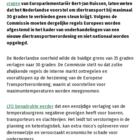
vragen
van Europarlementariër Bert-Jan Ruissen, laten weten
dat het Nederlandse voorstel om diertransport bij maximaal
Gezonde planten
30 graden te verbieden geen steun krijgt. Volgens de
Gezonde dieren
Commissie moeten dergelijke regels Europees worden
afgestemd in het kader van onderhandelingen van een
Natuur, klimaat en energie
nieuwe diertransportverordening en niet nationaal worden
opgelegd.
Bodem en water
Platteland en omgeving
De Nederlandse overheid wilde de huidige grens van 35 graden
verlagen naar 30 graden. De Commissie stelt nu dat zulke
Mens, ondernemerschap en onderwijs
afwijkende regels de interne markt ontregelen en
vooruitlopen op de herziening van de Europese
Internationaal
Transportverordening, waarin al voorstellen voor
maximumtemperaturen worden meegenomen.
Sectoren
Dier
LTO benadrukte eerder
dat een eenzijdige verlaging van de
temperatuurgrens negatieve gevolgen heeft voor boeren,
Plant
Biologische Landbouw
transporteurs en slachterijen. Het leidt tot verstoringen in de
planning en ketenlogistiek, kan extra risico’s opleveren voor
Multifunctionele landbouw
Geitenhouderij
Akkerbouw
dierenwelzijn en veroorzaakt economische schade voor
Kalverhouderij
Biologische Landbouw
Multifunctioneel
ondernemers.