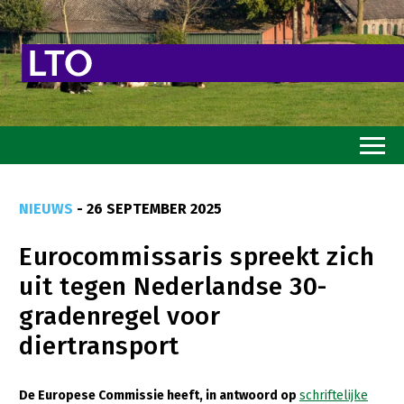
Home
NIEUWS
- 26 SEPTEMBER 2025
Toekomstvisie
Eurocommissaris spreekt zich
Goed eten
uit tegen Nederlandse 30-
Mooi groen
gradenregel voor
Sterk ondernemerschap
diertransport
Transitiepaden
De Europese Commissie heeft, in antwoord op
schriftelijke
Thema’s