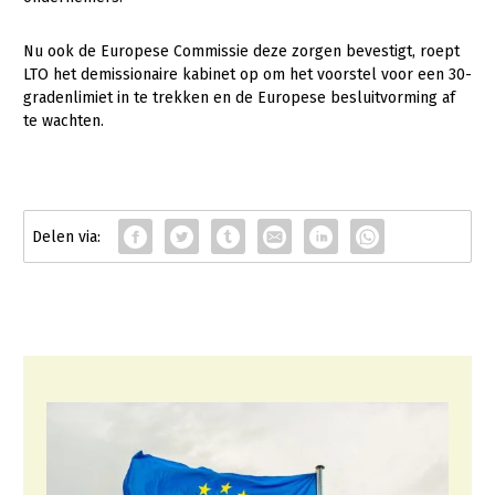
Onderwerpen
Konijnenhouderij
Bollenteelt
Vrouw en Bedrijf
Nu ook de Europese Commissie deze zorgen bevestigt, roept
Nieuws
Melkveehouderij
Bomen, vaste planten en zomerbloemen
LTO het demissionaire kabinet op om het voorstel voor een 30-
Nieuwsabonnement
gradenlimiet in te trekken en de Europese besluitvorming af
Paardenhouderij
Fruitteelt
te wachten.
Webinars
Pluimveehouderij
Glastuinbouw
Over LTO
Schapenhouderij
Paddenstoelen
LTO Nederland
Varkenshouderij
Vollegrondsgroente
Mensen
Vleesveehouderij
Jaarverslag 2023
Bestuur en Directie
Vacatures
Medewerkers
Pers
Vakgroepbestuurders
Contact