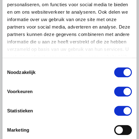
personaliseren, om functies voor social media te bieden
en om ons websiteverkeer te analyseren. Ook delen we
informatie over uw gebruik van onze site met onze
partners voor social media, adverteren en analyse. Deze
partners kunnen deze gegevens combineren met andere
informatie die u aan ze heeft verstrekt of die ze hebben
verzameld op basis van uw gebruik van hun services. U
gaat akkoord met onze cookies als u onze website blijft
gebruiken.
Toestemmingsselectie
Noodzakelijk
LTO LOBBY
Voorkeuren
6 AUGUSTUS 2026
Kamerlid Goudzwaard (JA21)
bezoekt melkveehouderij in
Statistieken
Súdwest-Fryslân
LTO Nederland ontving gisteren Tweede Kamerlid
Marketing
Maarten Goudzwaard (JA21) en beleidsmedewerker