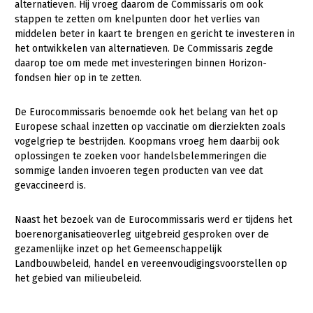
Onderwerpen
alternatieven. Hij vroeg daarom de Commissaris om ook
stappen te zetten om knelpunten door het verlies van
Konijnenhouderij
Bollenteelt
Vrouw en Bedrijf
Nieuws
middelen beter in kaart te brengen en gericht te investeren in
Melkveehouderij
Bomen, vaste planten en zomerbloemen
het ontwikkelen van alternatieven. De Commissaris zegde
Nieuwsabonnement
daarop toe om mede met investeringen binnen Horizon-
Paardenhouderij
Fruitteelt
fondsen hier op in te zetten.
Webinars
Pluimveehouderij
Glastuinbouw
De Eurocommissaris benoemde ook het belang van het op
Over LTO
Schapenhouderij
Paddenstoelen
Europese schaal inzetten op vaccinatie om dierziekten zoals
vogelgriep te bestrijden. Koopmans vroeg hem daarbij ook
LTO Nederland
Varkenshouderij
Vollegrondsgroente
oplossingen te zoeken voor handelsbelemmeringen die
Mensen
sommige landen invoeren tegen producten van vee dat
Vleesveehouderij
gevaccineerd is.
Jaarverslag 2023
Bestuur en Directie
Vacatures
Medewerkers
Naast het bezoek van de Eurocommissaris werd er tijdens het
boerenorganisatieoverleg uitgebreid gesproken over de
Pers
Vakgroepbestuurders
gezamenlijke inzet op het Gemeenschappelijk
Landbouwbeleid, handel en vereenvoudigingsvoorstellen op
Contact
het gebied van milieubeleid.