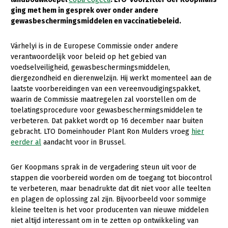
ging met hem in gesprek over onder andere
Gezonde planten
gewasbeschermingsmiddelen en vaccinatiebeleid.
Gezonde dieren
Várhelyi is in de Europese Commissie onder andere
Natuur, klimaat en energie
verantwoordelijk voor beleid op het gebied van
voedselveiligheid, gewasbeschermingsmiddelen,
Bodem en water
diergezondheid en dierenwelzijn. Hij werkt momenteel aan de
laatste voorbereidingen van een vereenvoudigingspakket,
Platteland en omgeving
waarin de Commissie maatregelen zal voorstellen om de
Mens, ondernemerschap en onderwijs
toelatingsprocedure voor gewasbeschermingsmiddelen te
verbeteren. Dat pakket wordt op 16 december naar buiten
Internationaal
gebracht. LTO Domeinhouder Plant Ron Mulders vroeg
hier
eerder al
aandacht voor in Brussel.
Sectoren
Ger Koopmans sprak in de vergadering steun uit voor de
Dier
stappen die voorbereid worden om de toegang tot biocontrol
Plant
Biologische Landbouw
te verbeteren, maar benadrukte dat dit niet voor alle teelten
en plagen de oplossing zal zijn. Bijvoorbeeld voor sommige
Multifunctionele landbouw
Geitenhouderij
Akkerbouw
kleine teelten is het voor producenten van nieuwe middelen
niet altijd interessant om in te zetten op ontwikkeling van
Kalverhouderij
Biologische Landbouw
Multifunctioneel