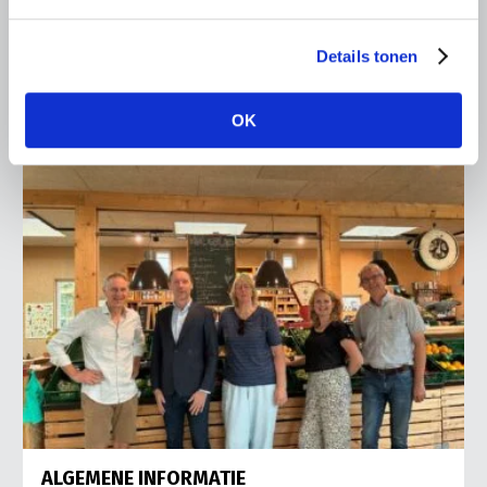
Ronald Oenema op het melkveebedrijf van Jolmer de
Vries in It Heidenskip.
Details tonen
Lees meer
OK
ALGEMENE INFORMATIE