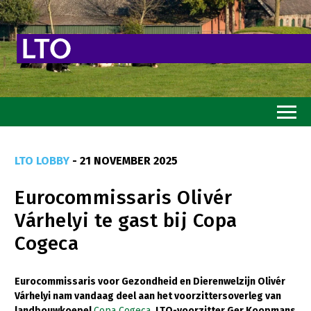
Home
LTO LOBBY
- 21 NOVEMBER 2025
Toekomstvisie
Eurocommissaris Olivér
Goed eten
Várhelyi te gast bij Copa
Mooi groen
Cogeca
Sterk ondernemerschap
Transitiepaden
Eurocommissaris voor Gezondheid en Dierenwelzijn Olivér
Várhelyi nam vandaag deel aan het voorzittersoverleg van
Thema’s
landbouwkoepel
Copa Cogeca
. LTO-voorzitter Ger Koopmans