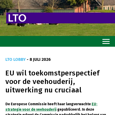
Home
LTO LOBBY
- 8 JULI 2026
Toekomstvisie
EU wil toekomstperspectief
Goed eten
voor de veehouderij,
Mooi groen
uitwerking nu cruciaal
Sterk ondernemerschap
Transitiepaden
De Europese Commissie heeft haar langverwachte
EU-
strategie voor de veehouderij
gepubliceerd. In deze
Thema’s
strategie erkent de Commissie nadrukkelijk het belang van