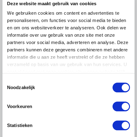
Deze website maakt gebruik van cookies
We gebruiken cookies om content en advertenties te
personaliseren, om functies voor social media te bieden
en om ons websiteverkeer te analyseren. Ook delen we
informatie over uw gebruik van onze site met onze
partners voor social media, adverteren en analyse. Deze
partners kunnen deze gegevens combineren met andere
informatie die u aan ze heeft verstrekt of die ze hebben
BELANGRIJKE INFORMATIE
verzameld op basis van uw gebruik van hun services. U
gaat akkoord met onze cookies als u onze website blijft
6 AUGUSTUS 2026
gebruiken.
Toestemmingsselectie
LTO sluit aan bij demonstratie tegen
Noodzakelijk
dreigende onteigening
pluimveehouders
Voorkeuren
ZLTO, LLTB, LTO Noord en LTO Nederland roepen hun
leden op om op vrijdagochtend 14 augustus massaal naar
het voorplein van het provinciehuis in Den Bosch te
Statistieken
komen…