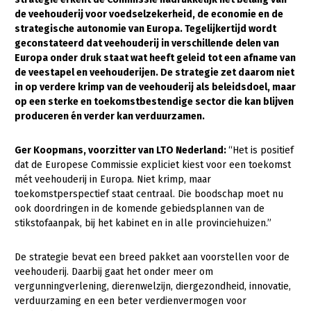
de veehouderij voor voedselzekerheid, de economie en de
Gezonde planten
strategische autonomie van Europa. Tegelijkertijd wordt
geconstateerd dat veehouderij in verschillende delen van
Gezonde dieren
Europa onder druk staat wat heeft geleid tot een afname van
de veestapel en veehouderijen. De strategie zet daarom niet
Natuur, klimaat en energie
in op verdere krimp van de veehouderij als beleidsdoel, maar
Bodem en water
op een sterke en toekomstbestendige sector die kan blijven
produceren én verder kan verduurzamen.
Platteland en omgeving
Mens, ondernemerschap en onderwijs
Ger Koopmans, voorzitter van LTO Nederland:
“Het is positief
dat de Europese Commissie expliciet kiest voor een toekomst
Internationaal
mét veehouderij in Europa. Niet krimp, maar
toekomstperspectief staat centraal. Die boodschap moet nu
Sectoren
ook doordringen in de komende gebiedsplannen van de
stikstofaanpak, bij het kabinet en in alle provinciehuizen.”
Dier
Biologische Landbouw
De strategie bevat een breed pakket aan voorstellen voor de
veehouderij. Daarbij gaat het onder meer om
Geitenhouderij
vergunningverlening, dierenwelzijn, diergezondheid, innovatie,
verduurzaming en een beter verdienvermogen voor
Kalverhouderij