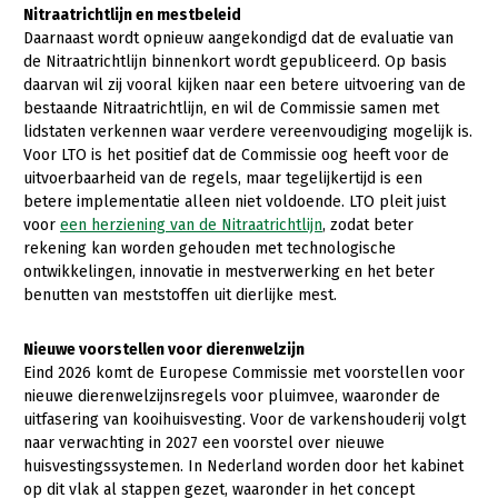
Fruitteelt
Nitraatrichtlijn en mestbeleid
Webinars
Daarnaast wordt opnieuw aangekondigd dat de evaluatie van
Glastuinbouw
de Nitraatrichtlijn binnenkort wordt gepubliceerd. Op basis
daarvan wil zij vooral kijken naar een betere uitvoering van de
Over LTO
Paddenstoelen
bestaande Nitraatrichtlijn, en wil de Commissie samen met
LTO Nederland
lidstaten verkennen waar verdere vereenvoudiging mogelijk is.
Vollegrondsgroente
Voor LTO is het positief dat de Commissie oog heeft voor de
Mensen
uitvoerbaarheid van de regels, maar tegelijkertijd is een
betere implementatie alleen niet voldoende. LTO pleit juist
Jaarverslag 2023
Bestuur en Directie
voor
een herziening van de Nitraatrichtlijn
, zodat beter
rekening kan worden gehouden met technologische
Vacatures
Medewerkers
ontwikkelingen, innovatie in mestverwerking en het beter
Pers
Vakgroepbestuurders
benutten van meststoffen uit dierlijke mest.
Contact
Nieuwe voorstellen voor dierenwelzijn
Eind 2026 komt de Europese Commissie met voorstellen voor
nieuwe dierenwelzijnsregels voor pluimvee, waaronder de
uitfasering van kooihuisvesting. Voor de varkenshouderij volgt
naar verwachting in 2027 een voorstel over nieuwe
huisvestingssystemen. In Nederland worden door het kabinet
op dit vlak al stappen gezet, waaronder in het concept