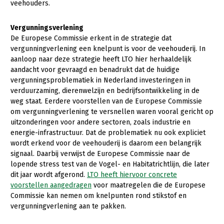
veehouders.
Konijnenhouderij
Vergunningsverlening
Melkveehouderij
De Europese Commissie erkent in de strategie dat
vergunningverlening een knelpunt is voor de veehouderij. In
Paardenhouderij
aanloop naar deze strategie heeft LTO hier herhaaldelijk
Pluimveehouderij
aandacht voor gevraagd en benadrukt dat de huidige
vergunningsproblematiek in Nederland investeringen in
Schapenhouderij
verduurzaming, dierenwelzijn en bedrijfsontwikkeling in de
weg staat. Eerdere voorstellen van de Europese Commissie
Varkenshouderij
om vergunningverlening te versnellen waren vooral gericht op
uitzonderingen voor andere sectoren, zoals industrie en
Vleesveehouderij
energie-infrastructuur. Dat de problematiek nu ook expliciet
Plant
wordt erkend voor de veehouderij is daarom een belangrijk
signaal. Daarbij verwijst de Europese Commissie naar de
Multifunctionele landbouw
Akkerbouw
lopende stress test van de Vogel- en Habitatrichtlijn, die later
dit jaar wordt afgerond.
LTO heeft hiervoor concrete
Biologische Landbouw
Multifunctioneel
Onderwerpen
voorstellen aangedragen
voor maatregelen die de Europese
Bollenteelt
Vrouw en Bedrijf
Commissie kan nemen om knelpunten rond stikstof en
Nieuws
vergunningverlening aan te pakken.
Bomen, vaste planten en zomerbloemen
Nieuwsabonnement