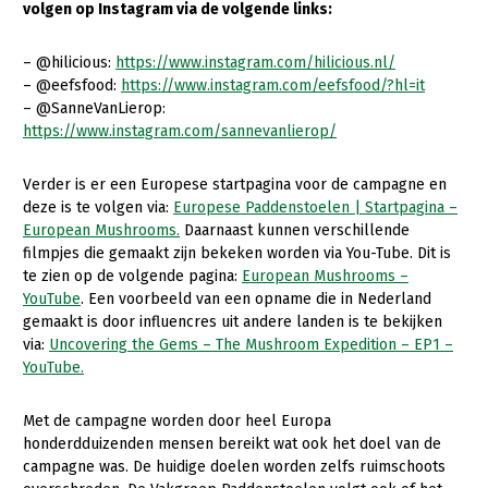
volgen op Instagram via de volgende links:
Gezonde planten
– @hilicious:
https://www.instagram.com/hilicious.nl/
Gezonde dieren
– @eefsfood:
https://www.instagram.com/eefsfood/?hl=it
– @SanneVanLierop:
Natuur, klimaat en energie
https://www.instagram.com/sannevanlierop/
Bodem en water
Verder is er een Europese startpagina voor de campagne en
Platteland en omgeving
deze is te volgen via:
Europese Paddenstoelen | Startpagina –
European Mushrooms.
Daarnaast kunnen verschillende
Mens, ondernemerschap en onderwijs
filmpjes die gemaakt zijn bekeken worden via You-Tube. Dit is
Internationaal
te zien op de volgende pagina:
European Mushrooms –
YouTube
. Een voorbeeld van een opname die in Nederland
Sectoren
gemaakt is door influencres uit andere landen is te bekijken
via:
Uncovering the Gems – The Mushroom Expedition – EP1 –
Dier
YouTube.
Plant
Biologische Landbouw
Met de campagne worden door heel Europa
Multifunctionele landbouw
Geitenhouderij
Akkerbouw
honderdduizenden mensen bereikt wat ook het doel van de
campagne was. De huidige doelen worden zelfs ruimschoots
Kalverhouderij
Biologische Landbouw
Multifunctioneel