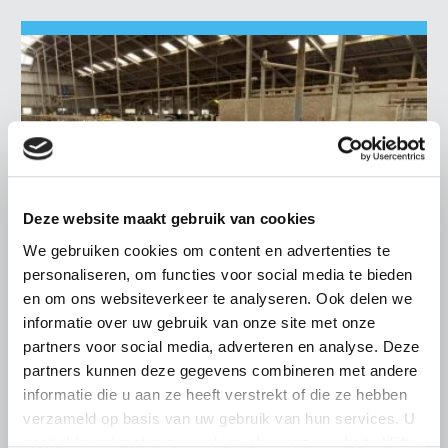
Deze website maakt gebruik van cookies
We gebruiken cookies om content en advertenties te
personaliseren, om functies voor social media te bieden
en om ons websiteverkeer te analyseren. Ook delen we
informatie over uw gebruik van onze site met onze
LTO LOBBY
partners voor social media, adverteren en analyse. Deze
partners kunnen deze gegevens combineren met andere
6 AUGUSTUS 2026
informatie die u aan ze heeft verstrekt of die ze hebben
Kamerlid Goudzwaard (JA21)
verzameld op basis van uw gebruik van hun services. U
bezoekt melkveehouderij in
gaat akkoord met onze cookies als u onze website blijft