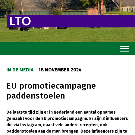
Home
IN DE MEDIA
- 18 NOVEMBER 2024
Toekomstvisie
EU promotiecampagne
Goed eten
paddenstoelen
Mooi groen
Sterk ondernemerschap
De laatste tijd zijn er in Nederland een aantal opnames
gemaakt voor de EU promotiecampagne. Er zijn 3 influencers
Transitiepaden
die via Instagram, naast vele andere recepten, ook
paddenstoelen aan de man brengen. Deze influencers zijn te
Thema’s