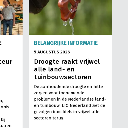
E
BELANGRIJKE INFORMATIE
5 AUGUSTUS 2026
teur
Droogte raakt vrijwel
alle land- en
tuinbouwsectoren
De aanhoudende droogte en hitte
zorgen voor toenemende
O
problemen in de Nederlandse land-
n,
en tuinbouw. LTO Nederland ziet de
ennis
gevolgen inmiddels in vrijwel alle
sectoren terug.
bij
Haaren