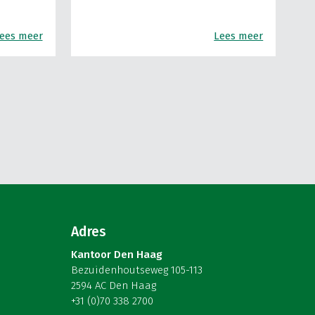
ees meer
Lees meer
Adres
Kantoor Den Haag
Bezuidenhoutseweg 105-113
2594 AC Den Haag
+31 (0)70 338 2700