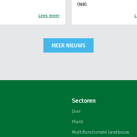
(NB).
Lees meer
L
MEER NIEUWS
Sectoren
Dier
Plant
Multifunctionele landbouw