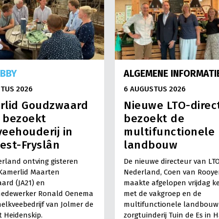
OBBY
ALGEMENE INFORMATI
TUS 2026
6 AUGUSTUS 2026
rlid Goudzwaard
Nieuwe LTO-direc
) bezoekt
bezoekt de
eehouderij in
multifunctionele
est-Fryslân
landbouw
rland ontving gisteren
De nieuwe directeur van LT
Kamerlid Maarten
Nederland, Coen van Rooye
ard (JA21) en
maakte afgelopen vrijdag k
medewerker Ronald Oenema
met de vakgroep en de
elkveebedrijf van Jolmer de
multifunctionele landbouw 
It Heidenskip.
zorgtuinderij Tuin de Es in 