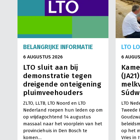
BELANGRIJKE INFORMATIE
LTO L
6 AUGUSTUS 2026
6 AUGUS
LTO sluit aan bij
Kame
demonstratie tegen
(JA21
dreigende onteigening
melkv
pluimveehouders
Súdw
ZLTO, LLTB, LTO Noord en LTO
LTO Nede
Nederland roepen hun leden op om
Tweede 
op vrijdagochtend 14 augustus
Goudzwa
massaal naar het voorplein van het
beleids
provinciehuis in Den Bosch te
op het m
komen…
Vries in 