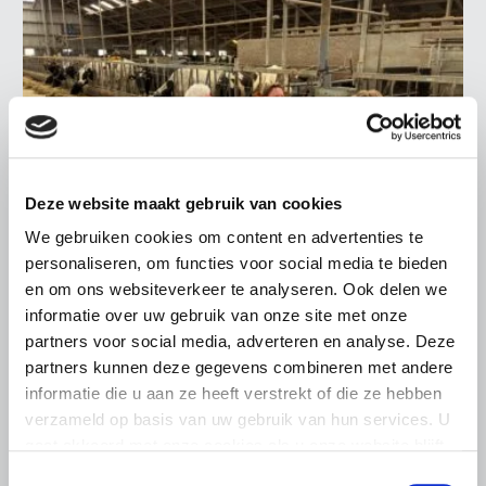
Deze website maakt gebruik van cookies
We gebruiken cookies om content en advertenties te
personaliseren, om functies voor social media te bieden
en om ons websiteverkeer te analyseren. Ook delen we
LTO LOBBY
informatie over uw gebruik van onze site met onze
6 AUGUSTUS 2026
partners voor social media, adverteren en analyse. Deze
partners kunnen deze gegevens combineren met andere
Kamerlid Goudzwaard (JA21)
informatie die u aan ze heeft verstrekt of die ze hebben
bezoekt melkveehouderij in
verzameld op basis van uw gebruik van hun services. U
Súdwest-Fryslân
gaat akkoord met onze cookies als u onze website blijft
LTO Nederland ontving gisteren Tweede Kamerlid
gebruiken.
Toestemmingsselectie
Maarten Goudzwaard (JA21) en beleidsmedewerker