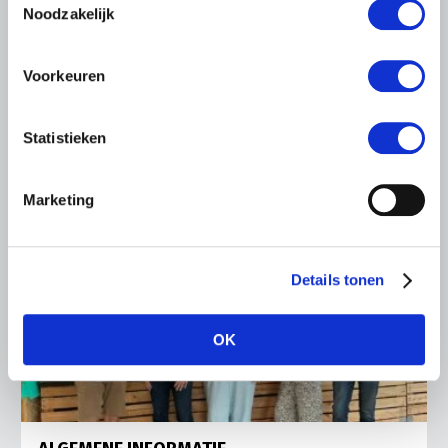
Noodzakelijk
Ronald Oenema op het melkveebedrijf van Jolmer de
Vries in It Heidenskip.
Voorkeuren
Lees meer
Statistieken
Marketing
Details tonen
OK