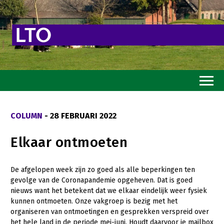
Home
COLUMN
- 28 FEBRUARI 2022
Toekomstvisie
Elkaar ontmoeten
Goed eten
Mooi groen
De afgelopen week zijn zo goed als alle beperkingen ten
gevolge van de Coronapandemie opgeheven. Dat is goed
Sterk ondernemerschap
nieuws want het betekent dat we elkaar eindelijk weer fysiek
Transitiepaden
kunnen ontmoeten. Onze vakgroep is bezig met het
organiseren van ontmoetingen en gesprekken verspreid over
Thema’s
het hele land in de periode mei-juni. Houdt daarvoor je mailbox