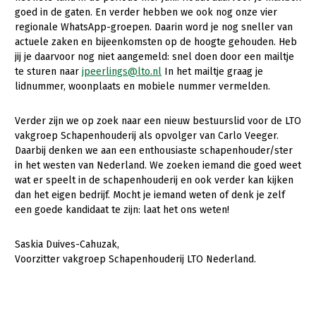
goed in de gaten. En verder hebben we ook nog onze vier
Gezonde planten
regionale WhatsApp-groepen. Daarin word je nog sneller van
actuele zaken en bijeenkomsten op de hoogte gehouden. Heb
Gezonde dieren
jij je daarvoor nog niet aangemeld: snel doen door een mailtje
te sturen naar
jpeerlings@lto.nl
In het mailtje graag je
Natuur, klimaat en energie
lidnummer, woonplaats en mobiele nummer vermelden.
Bodem en water
Verder zijn we op zoek naar een nieuw bestuurslid voor de LTO
Platteland en omgeving
vakgroep Schapenhouderij als opvolger van Carlo Veeger.
Daarbij denken we aan een enthousiaste schapenhouder/ster
Mens, ondernemerschap en onderwijs
in het westen van Nederland. We zoeken iemand die goed weet
Internationaal
wat er speelt in de schapenhouderij en ook verder kan kijken
dan het eigen bedrijf. Mocht je iemand weten of denk je zelf
Sectoren
een goede kandidaat te zijn: laat het ons weten!
Dier
Saskia Duives-Cahuzak,
Voorzitter vakgroep Schapenhouderij LTO Nederland.
Plant
Biologische Landbouw
Multifunctionele landbouw
Geitenhouderij
Akkerbouw
Kalverhouderij
Biologische Landbouw
Multifunctioneel