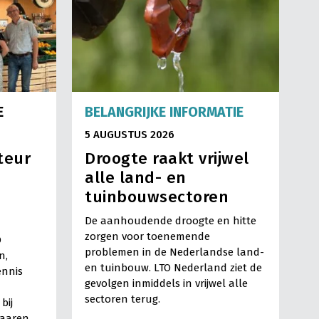
E
BELANGRIJKE INFORMATIE
5 AUGUSTUS 2026
teur
Droogte raakt vrijwel
alle land- en
tuinbouwsectoren
De aanhoudende droogte en hitte
zorgen voor toenemende
O
problemen in de Nederlandse land-
n,
en tuinbouw. LTO Nederland ziet de
ennis
gevolgen inmiddels in vrijwel alle
sectoren terug.
bij
Haaren