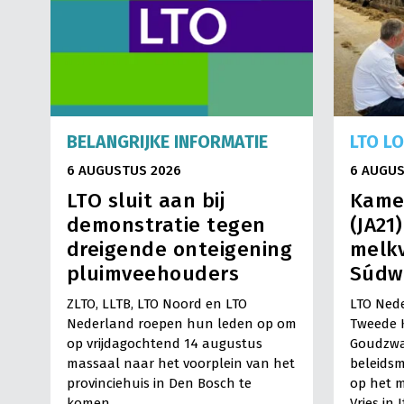
BELANGRIJKE INFORMATIE
LTO L
6 AUGUSTUS 2026
6 AUGUS
LTO sluit aan bij
Kame
demonstratie tegen
(JA21
dreigende onteigening
melkv
pluimveehouders
Súdw
ZLTO, LLTB, LTO Noord en LTO
LTO Nede
Nederland roepen hun leden op om
Tweede 
op vrijdagochtend 14 augustus
Goudzwa
massaal naar het voorplein van het
beleids
provinciehuis in Den Bosch te
op het m
komen…
Vries in 