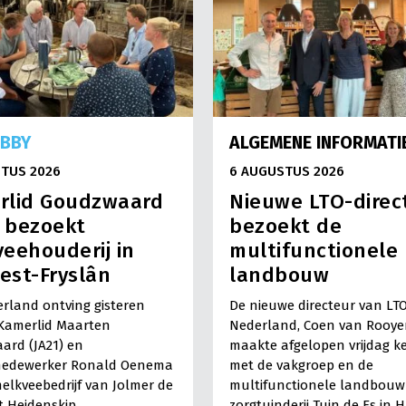
OBBY
ALGEMENE INFORMATI
TUS 2026
6 AUGUSTUS 2026
rlid Goudzwaard
Nieuwe LTO-direc
) bezoekt
bezoekt de
eehouderij in
multifunctionele
est-Fryslân
landbouw
rland ontving gisteren
De nieuwe directeur van LT
Kamerlid Maarten
Nederland, Coen van Rooye
ard (JA21) en
maakte afgelopen vrijdag k
medewerker Ronald Oenema
met de vakgroep en de
elkveebedrijf van Jolmer de
multifunctionele landbouw 
It Heidenskip.
zorgtuinderij Tuin de Es in 