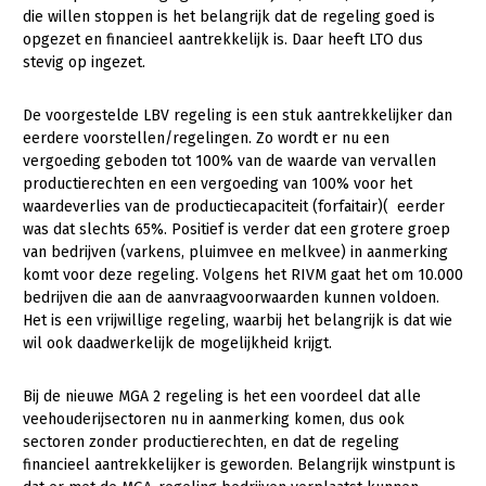
die willen stoppen is het belangrijk dat de regeling goed is
Konijnenhouderij
opgezet en financieel aantrekkelijk is. Daar heeft LTO dus
stevig op ingezet.
Melkveehouderij
Paardenhouderij
De voorgestelde LBV regeling is een stuk aantrekkelijker dan
eerdere voorstellen/regelingen. Zo wordt er nu een
Pluimveehouderij
vergoeding geboden tot 100% van de waarde van vervallen
productierechten en een vergoeding van 100% voor het
Schapenhouderij
waardeverlies van de productiecapaciteit (forfaitair)( eerder
Varkenshouderij
was dat slechts 65%. Positief is verder dat een grotere groep
van bedrijven (varkens, pluimvee en melkvee) in aanmerking
Vleesveehouderij
komt voor deze regeling. Volgens het RIVM gaat het om 10.000
bedrijven die aan de aanvraagvoorwaarden kunnen voldoen.
Plant
Het is een vrijwillige regeling, waarbij het belangrijk is dat wie
wil ook daadwerkelijk de mogelijkheid krijgt.
Multifunctionele landbouw
Akkerbouw
Biologische Landbouw
Multifunctioneel
Onderwerpen
Bij de nieuwe MGA 2 regeling is het een voordeel dat alle
veehouderijsectoren nu in aanmerking komen, dus ook
Bollenteelt
Vrouw en Bedrijf
Nieuws
sectoren zonder productierechten, en dat de regeling
Bomen, vaste planten en zomerbloemen
financieel aantrekkelijker is geworden. Belangrijk winstpunt is
Nieuwsabonnement