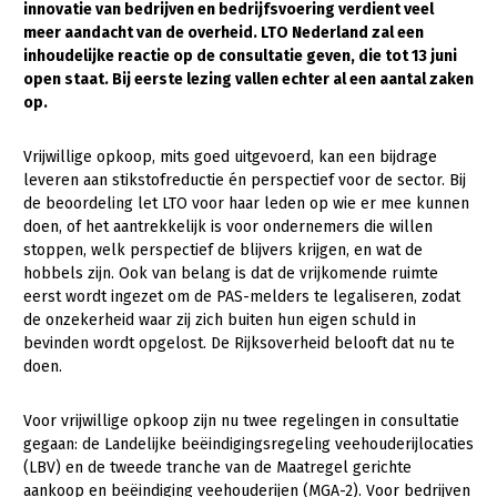
innovatie van bedrijven en bedrijfsvoering verdient veel
meer aandacht van de overheid. LTO Nederland zal een
Gezonde planten
inhoudelijke reactie op de consultatie geven, die tot 13 juni
Gezonde dieren
open staat. Bij eerste lezing vallen echter al een aantal zaken
op.
Natuur, klimaat en energie
Vrijwillige opkoop, mits goed uitgevoerd, kan een bijdrage
Bodem en water
leveren aan stikstofreductie én perspectief voor de sector. Bij
Platteland en omgeving
de beoordeling let LTO voor haar leden op wie er mee kunnen
doen, of het aantrekkelijk is voor ondernemers die willen
Mens, ondernemerschap en onderwijs
stoppen, welk perspectief de blijvers krijgen, en wat de
hobbels zijn. Ook van belang is dat de vrijkomende ruimte
Internationaal
eerst wordt ingezet om de PAS-melders te legaliseren, zodat
de onzekerheid waar zij zich buiten hun eigen schuld in
Sectoren
bevinden wordt opgelost. De Rijksoverheid belooft dat nu te
doen.
Dier
Biologische Landbouw
Voor vrijwillige opkoop zijn nu twee regelingen in consultatie
gegaan: de Landelijke beëindigingsregeling veehouderijlocaties
Geitenhouderij
(LBV) en de tweede tranche van de Maatregel gerichte
Kalverhouderij
aankoop en beëindiging veehouderijen (MGA-2). Voor bedrijven