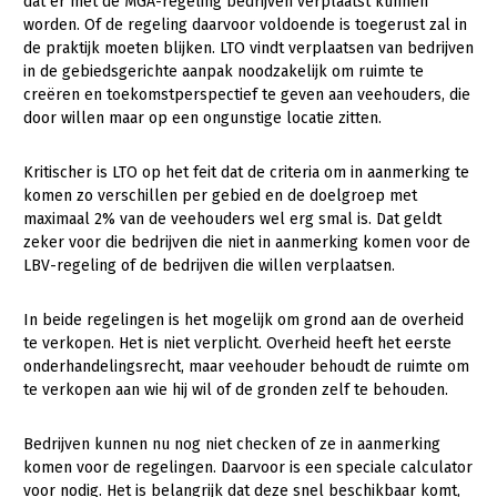
dat er met de MGA-regeling bedrijven verplaatst kunnen
Fruitteelt
worden. Of de regeling daarvoor voldoende is toegerust zal in
Webinars
de praktijk moeten blijken. LTO vindt verplaatsen van bedrijven
Glastuinbouw
in de gebiedsgerichte aanpak noodzakelijk om ruimte te
Over LTO
Paddenstoelen
creëren en toekomstperspectief te geven aan veehouders, die
door willen maar op een ongunstige locatie zitten.
LTO Nederland
Vollegrondsgroente
Mensen
Kritischer is LTO op het feit dat de criteria om in aanmerking te
komen zo verschillen per gebied en de doelgroep met
Jaarverslag 2023
Bestuur en Directie
maximaal 2% van de veehouders wel erg smal is. Dat geldt
zeker voor die bedrijven die niet in aanmerking komen voor de
Vacatures
Medewerkers
LBV-regeling of de bedrijven die willen verplaatsen.
Pers
Vakgroepbestuurders
In beide regelingen is het mogelijk om grond aan de overheid
Contact
te verkopen. Het is niet verplicht. Overheid heeft het eerste
onderhandelingsrecht, maar veehouder behoudt de ruimte om
te verkopen aan wie hij wil of de gronden zelf te behouden.
Bedrijven kunnen nu nog niet checken of ze in aanmerking
komen voor de regelingen. Daarvoor is een speciale calculator
voor nodig. Het is belangrijk dat deze snel beschikbaar komt,