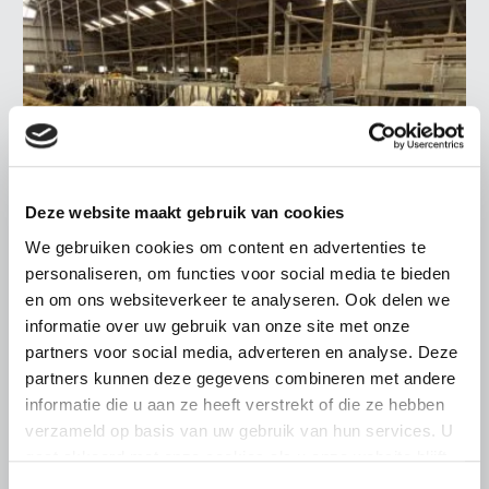
Deze website maakt gebruik van cookies
We gebruiken cookies om content en advertenties te
personaliseren, om functies voor social media te bieden
en om ons websiteverkeer te analyseren. Ook delen we
LTO LOBBY
informatie over uw gebruik van onze site met onze
partners voor social media, adverteren en analyse. Deze
6 AUGUSTUS 2026
partners kunnen deze gegevens combineren met andere
Kamerlid Goudzwaard (JA21)
informatie die u aan ze heeft verstrekt of die ze hebben
bezoekt melkveehouderij in
verzameld op basis van uw gebruik van hun services. U
Súdwest-Fryslân
gaat akkoord met onze cookies als u onze website blijft
LTO Nederland ontving gisteren Tweede Kamerlid
gebruiken.