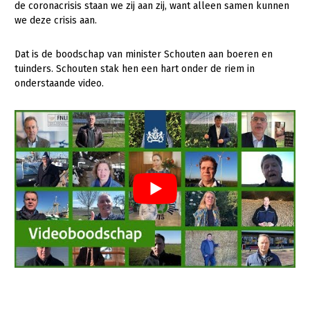
de coronacrisis staan we zij aan zij, want alleen samen kunnen
we deze crisis aan.
Gezonde planten
Gezonde dieren
Dat is de boodschap van minister Schouten aan boeren en
tuinders. Schouten stak hen een hart onder de riem in
Natuur, klimaat en energie
onderstaande video.
Bodem en water
Platteland en omgeving
Mens, ondernemerschap en onderwijs
Internationaal
Sectoren
Dier
Plant
Biologische Landbouw
Multifunctionele landbouw
Geitenhouderij
Akkerbouw
Kalverhouderij
Biologische Landbouw
Multifunctioneel