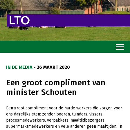
Home
IN DE MEDIA
- 26 MAART 2020
Toekomstvisie
Een groot compliment van
Goed eten
minister Schouten
Mooi groen
Sterk ondernemerschap
Een groot compliment voor de harde werkers die zorgen voor
ons dagelijks eten: zonder boeren, tuinders, vissers,
Transitiepaden
procesmedewerkers, verpakkers, maaltijdbezorgers,
supermarktmedewerkers en vele anderen geen maaltijden. In
Thema’s