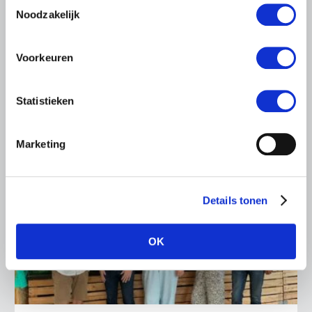
Toestemmingsselectie
Maarten Goudzwaard (JA21) en beleidsmedewerker
Noodzakelijk
Ronald Oenema op het melkveebedrijf van Jolmer de
Vries in It Heidenskip.
Voorkeuren
Lees meer
Statistieken
Marketing
Details tonen
OK