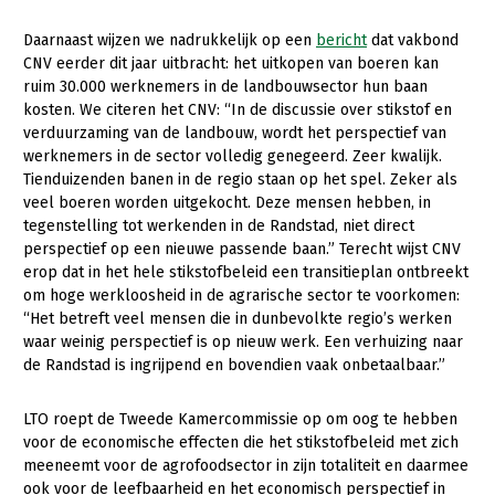
Konijnenhouderij
Daarnaast wijzen we nadrukkelijk op een
bericht
dat vakbond
CNV eerder dit jaar uitbracht: het uitkopen van boeren kan
Melkveehouderij
ruim 30.000 werknemers in de landbouwsector hun baan
kosten. We citeren het CNV: “In de discussie over stikstof en
Paardenhouderij
verduurzaming van de landbouw, wordt het perspectief van
Pluimveehouderij
werknemers in de sector volledig genegeerd. Zeer kwalijk.
Tienduizenden banen in de regio staan op het spel. Zeker als
Schapenhouderij
veel boeren worden uitgekocht. Deze mensen hebben, in
tegenstelling tot werkenden in de Randstad, niet direct
Varkenshouderij
perspectief op een nieuwe passende baan.” Terecht wijst CNV
Vleesveehouderij
erop dat in het hele stikstofbeleid een transitieplan ontbreekt
om hoge werkloosheid in de agrarische sector te voorkomen:
Plant
“Het betreft veel mensen die in dunbevolkte regio’s werken
waar weinig perspectief is op nieuw werk. Een verhuizing naar
Akkerbouw
de Randstad is ingrijpend en bovendien vaak onbetaalbaar.”
Biologische Landbouw
LTO roept de Tweede Kamercommissie op om oog te hebben
Bollenteelt
voor de economische effecten die het stikstofbeleid met zich
meeneemt voor de agrofoodsector in zijn totaliteit en daarmee
Bomen, vaste planten en zomerbloemen
ook voor de leefbaarheid en het economisch perspectief in