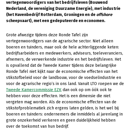
vertegenwoordigers van het bedrijfsleven (Bouwend
Nederland, de vereniging Duurzame Energie), met industrie
Gezonde planten
(het Havenbedrijf Rotterdam, Groningen en de
offshore
Gezonde dieren
scheepvaart), met een gedeputeerde en economen.
Natuur, klimaat en energie
Grote afwezige tijdens deze Ronde Tafel zijn
vertegenwoordigers van de agrarische sector. Niet alleen
Bodem en water
boeren en tuinders, maar ook de hele achterliggende keten:
Platteland en omgeving
bedrijfsarbeiders en medewerkers, adviseurs, toeleveranciers,
afnemers, de verwerkende industrie en het bedrijfsleven. Het
Mens, ondernemerschap en onderwijs
is opvallend dat de Tweede Kamer tijdens deze belangrijke
Ronde Tafel niet kijkt naar de economische effecten van het
Internationaal
stikstofbeleid voor de landbouw, voor de voedselindustrie en
voor de agrarische regio’s in ons land. Vanuit LTO roepen we de
Sectoren
Tweede Kamercommissie EZK
dan ook op om óók ook te
hebben voor deze effecten. Het is een dimensie die niet
Dier
vergeten mag worden. Als de economische effecten van de
Biologische Landbouw
stikstofproblematiek zich ergens laten gelden, is het wel bij
boeren en tuinders: ondernemers die inmiddels al jarenlang in
Geitenhouderij
grote onzekerheid verkeren en geen duidelijkheid hebben
over de toekomst van hun bedrijf.
Kalverhouderij