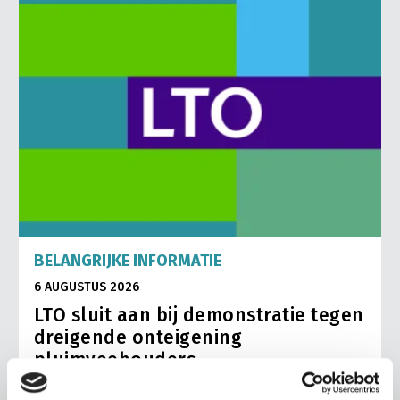
BELANGRIJKE INFORMATIE
6 AUGUSTUS 2026
LTO sluit aan bij demonstratie tegen
dreigende onteigening
pluimveehouders
ZLTO, LLTB, LTO Noord en LTO Nederland roepen hun