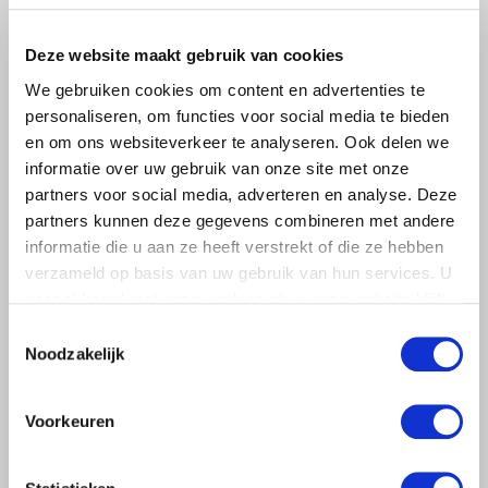
leden op om op vrijdagochtend 14 augustus massaal naar
het voorplein van het provinciehuis in Den Bosch te
komen…
Deze website maakt gebruik van cookies
We gebruiken cookies om content en advertenties te
Lees meer
personaliseren, om functies voor social media te bieden
en om ons websiteverkeer te analyseren. Ook delen we
informatie over uw gebruik van onze site met onze
partners voor social media, adverteren en analyse. Deze
partners kunnen deze gegevens combineren met andere
informatie die u aan ze heeft verstrekt of die ze hebben
verzameld op basis van uw gebruik van hun services. U
gaat akkoord met onze cookies als u onze website blijft
gebruiken.
Toestemmingsselectie
Noodzakelijk
Voorkeuren