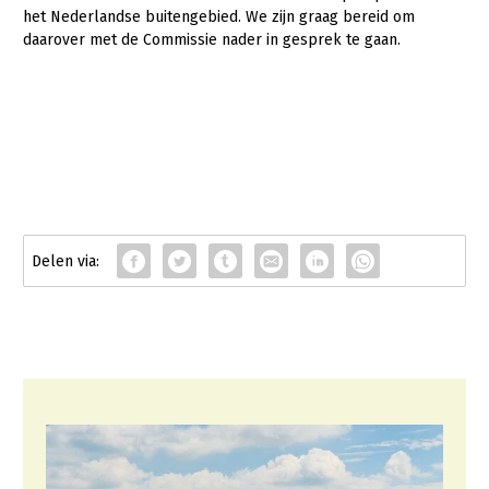
Fruitteelt
het Nederlandse buitengebied. We zijn graag bereid om
daarover met de Commissie nader in gesprek te gaan.
Glastuinbouw
Paddenstoelen
Vollegrondsgroente
Multifunctionele landbouw
Multifunctioneel
Onderwerpen
Vrouw en Bedrijf
Nieuws
Nieuwsabonnement
Webinars
Over LTO
LTO Nederland
Mensen