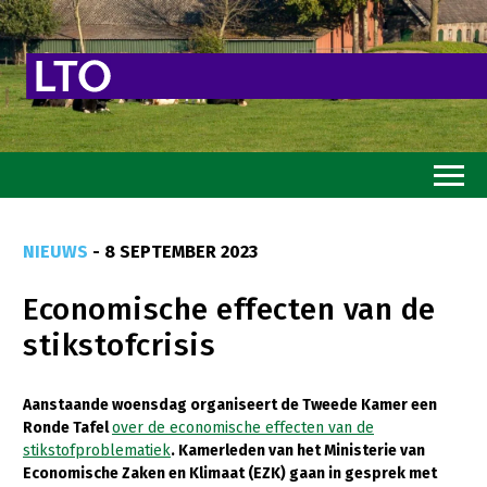
Home
NIEUWS
- 8 SEPTEMBER 2023
Toekomstvisie
Economische effecten van de
Goed eten
stikstofcrisis
Mooi groen
Sterk ondernemerschap
Aanstaande woensdag organiseert de Tweede Kamer een
Ronde Tafel
over de economische effecten van de
Transitiepaden
stikstofproblematiek
. Kamerleden van het Ministerie van
Economische Zaken en Klimaat (EZK) gaan in gesprek met
Thema’s