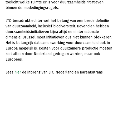
Onderwerpen
toelicht welke ruimte er is voor duurzaamheidsinitiatieven
Konijnenhouderij
Bollenteelt
Vrouw en Bedrijf
binnen de mededingingsregels.
Nieuws
Melkveehouderij
Bomen, vaste planten en zomerbloemen
LTO benadrukt echter wel het belang van een brede definitie
Nieuwsabonnement
van duurzaamheid, inclusief biodiversiteit. Bovendien hebben
Paardenhouderij
Fruitteelt
duurzaamheidsinitiatieven bijna altijd een internationale
Webinars
Pluimveehouderij
Glastuinbouw
dimensie; Brussel moet initiatieven dus niet kunnen blokkeren.
Het is belangrijk dat samenwerking voor duurzaamheid ook in
Over LTO
Schapenhouderij
Paddenstoelen
Europa mogelijk is. Kosten voor duurzamere productie moeten
LTO Nederland
niet alleen door Nederland gedragen worden, maar ook
Varkenshouderij
Vollegrondsgroente
Europees.
Mensen
Vleesveehouderij
Lees
hier
de inbreng van LTO Nederland en BarentsKrans.
Jaarverslag 2023
Bestuur en Directie
Vacatures
Medewerkers
Pers
Vakgroepbestuurders
Contact