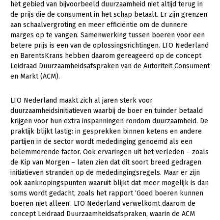
het gebied van bijvoorbeeld duurzaamheid niet altijd terug in
de prijs die de consument in het schap betaalt. Er zijn grenzen
Gezonde planten
aan schaalvergroting en meer efficiëntie om de dunnere
Gezonde dieren
marges op te vangen. Samenwerking tussen boeren voor een
betere prijs is een van de oplossingsrichtingen. LTO Nederland
Natuur, klimaat en energie
en BarentsKrans hebben daarom gereageerd op de concept
Leidraad Duurzaamheidsafspraken van de Autoriteit Consument
Bodem en water
en Markt (ACM).
Platteland en omgeving
LTO Nederland maakt zich al jaren sterk voor
Mens, ondernemerschap en onderwijs
duurzaamheidsinitiatieven waarbij de boer en tuinder betaald
krijgen voor hun extra inspanningen rondom duurzaamheid. De
Internationaal
praktijk blijkt lastig: in gesprekken binnen ketens en andere
partijen in de sector wordt mededinging genoemd als een
Sectoren
belemmerende factor. Ook ervaringen uit het verleden – zoals
de Kip van Morgen – laten zien dat dit soort breed gedragen
Dier
initiatieven stranden op de mededingingsregels. Maar er zijn
Plant
Biologische Landbouw
ook aanknopingspunten waaruit blijkt dat meer mogelijk is dan
soms wordt gedacht, zoals het rapport ‘Goed boeren kunnen
Multifunctionele landbouw
Geitenhouderij
Akkerbouw
boeren niet alleen’. LTO Nederland verwelkomt daarom de
concept Leidraad Duurzaamheidsafspraken, waarin de ACM
Kalverhouderij
Biologische Landbouw
Multifunctioneel