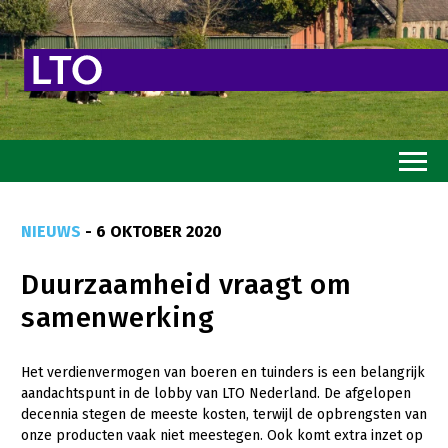
Home
NIEUWS
- 6 OKTOBER 2020
Toekomstvisie
Duurzaamheid vraagt om
Goed eten
samenwerking
Mooi groen
Sterk ondernemerschap
Het verdienvermogen van boeren en tuinders is een belangrijk
aandachtspunt in de lobby van LTO Nederland. De afgelopen
Transitiepaden
decennia stegen de meeste kosten, terwijl de opbrengsten van
onze producten vaak niet meestegen. Ook komt extra inzet op
Thema’s