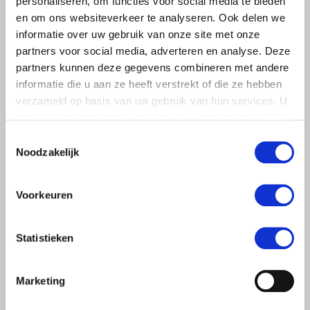
personaliseren, om functies voor social media te bieden
en om ons websiteverkeer te analyseren. Ook delen we
informatie over uw gebruik van onze site met onze
partners voor social media, adverteren en analyse. Deze
partners kunnen deze gegevens combineren met andere
informatie die u aan ze heeft verstrekt of die ze hebben
verzameld op basis van uw gebruik van hun services. U
gaat akkoord met onze cookies als u onze website blijft
gebruiken.
Toestemmingsselectie
Noodzakelijk
LTO LOBBY
2 JULI 2021
Geschillencomissie Wet oneerlijke
Voorkeuren
handelspraktijken binnenkort van
start
Statistieken
Per 1 november kunnen boeren en tuinders en hun
vertegenwoordigers bij de Geschillencommissie terecht
Marketing
met klachten over oneerlijke handelspraktijken in de
land- en tuinbouw.