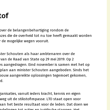
tof
 over de belangenbehartiging rondom de
uzes die de overheid tot nu toe heeft gemaakt worden
 de mogelijke wegen vooruit.
ister Schouten als haar ambtenaren over de
 van de Raad van State op 29 mei 2019. Op 2
kes aangedragen. Eind november is samen met het op
fplan aan minister Schouten aangeboden. Sinds het
ndbouw aangereikte oplossingen tegemoet gekomen,
d.
isaties, vanuit ieders kracht, kennis en eigen
weg uit de stikstofimpasse. LTO staat open voor
 aan het beste resultaat voor de leden. Dat doen we
elingen tot acties en juridische stappen. Het