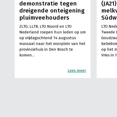
demonstratie tegen
(JA21
dreigende onteigening
melkv
pluimveehouders
Súdw
ZLTO, LLTB, LTO Noord en LTO
LTO Nede
Nederland roepen hun leden op om
Tweede 
op vrijdagochtend 14 augustus
Goudzwa
massaal naar het voorplein van het
beleids
provinciehuis in Den Bosch te
op het m
komen…
Vries in 
Lees meer