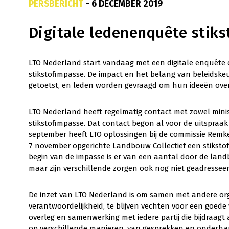
PERSBERICHT
- 6 DECEMBER 2019
Digitale ledenenquête stiks
LTO Nederland start vandaag met een digitale enquête
stikstofimpasse. De impact en het belang van beleidske
getoetst, en leden worden gevraagd om hun ideeën over
LTO Nederland heeft regelmatig contact met zowel min
stikstofimpasse. Dat contact begon al voor de uitspraak
september heeft LTO oplossingen bij de commissie Rem
7 november opgerichte Landbouw Collectief een stiksto
begin van de impasse is er van een aantal door de la
maar zijn verschillende zorgen ook nog niet geadresseer
De inzet van LTO Nederland is om samen met andere organ
verantwoordelijkheid, te blijven vechten voor een goede 
overleg en samenwerking met iedere partij die bijdraagt
op verschillende manieren, van gesprekken en onderhand