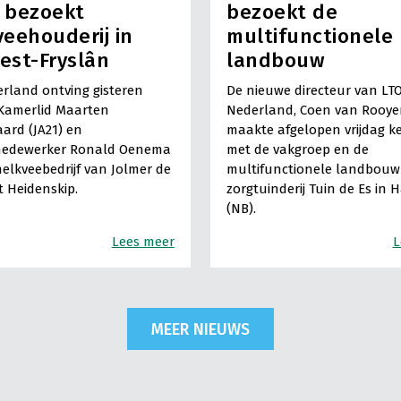
) bezoekt
bezoekt de
eehouderij in
multifunctionele
est-Fryslân
landbouw
rland ontving gisteren
De nieuwe directeur van LT
Kamerlid Maarten
Nederland, Coen van Rooye
ard (JA21) en
maakte afgelopen vrijdag k
medewerker Ronald Oenema
met de vakgroep en de
elkveebedrijf van Jolmer de
multifunctionele landbouw 
It Heidenskip.
zorgtuinderij Tuin de Es in 
(NB).
Lees meer
L
MEER NIEUWS