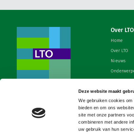
Over LTO
Home
Over LTO
Nieuws
Onderwerp
English
Deze website maakt gebru
Contact
Een ondernemers- en
werkgeversorganisatie met meerwaarde,
We gebruiken cookies om c
Cookies & 
voor een sector met meerwaarde. Dat is
bieden en om ons websitev
Land- en Tuinbouw Organisatie
site met onze partners vo
Nederland (LTO).
combineren met andere inf
uw gebruik van hun service