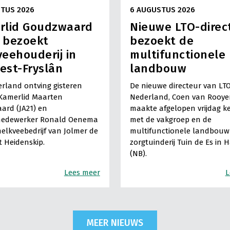
TUS 2026
6 AUGUSTUS 2026
rlid Goudzwaard
Nieuwe LTO-direc
) bezoekt
bezoekt de
eehouderij in
multifunctionele
est-Fryslân
landbouw
rland ontving gisteren
De nieuwe directeur van LT
Kamerlid Maarten
Nederland, Coen van Rooye
ard (JA21) en
maakte afgelopen vrijdag k
medewerker Ronald Oenema
met de vakgroep en de
elkveebedrijf van Jolmer de
multifunctionele landbouw 
It Heidenskip.
zorgtuinderij Tuin de Es in 
(NB).
Lees meer
L
MEER NIEUWS