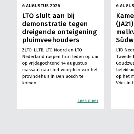
6 AUGUSTUS 2026
6 AUGUS
LTO sluit aan bij
Kame
demonstratie tegen
(JA21
dreigende onteigening
melkv
pluimveehouders
Súdw
ZLTO, LLTB, LTO Noord en LTO
LTO Nede
Nederland roepen hun leden op om
Tweede 
op vrijdagochtend 14 augustus
Goudzwa
massaal naar het voorplein van het
beleids
provinciehuis in Den Bosch te
op het m
komen…
Vries in 
Lees meer