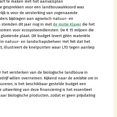
start te maken met het aanvalsplan
 de gesprekken voor een landbouwakkoord was
elijk is voor de versterking van zogenaamde
ders bijdragen aan agrarisch natuur- en
s stemden dit jaar nog in met
de motie Klaver
die het
 komen voor ecosysteemdiensten. De € 15 miljoen die
 gloeiende plaat. Dit budget levert géén materiële
 in natuur- en landschapsbeheer. Het feit dat het
t, illustreert de knelpunten waar LTO tegen aanliep
oor het versterken van de biologische landbouw in
drijf willen overnemen. Kijkend naar de ambitie om in
uceren, is het beschikbaar gestelde budget een
de uitwerking van deze financiering is het essentieel
aar biologische producten, zodat er geen prijsdaling