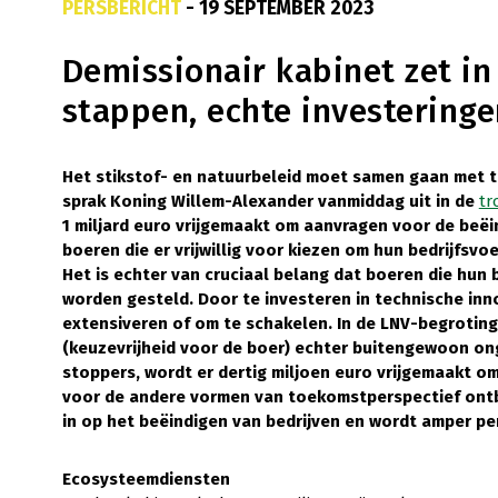
PERSBERICHT
- 19 SEPTEMBER 2023
Demissionair kabinet zet in
stappen, echte investeringe
Het stikstof- en natuurbeleid moet samen gaan met 
sprak Koning Willem-Alexander vanmiddag uit in de
tr
1 miljard euro vrijgemaakt om aanvragen voor de beëin
boeren die er vrijwillig voor kiezen om hun bedrijfsv
Het is echter van cruciaal belang dat boeren die hun b
worden gesteld. Door te investeren in technische inno
extensiveren of om te schakelen. In de LNV-begrotin
(keuzevrijheid voor de boer) echter buitengewoon ong
stoppers, wordt er dertig miljoen euro vrijgemaakt o
voor de andere vormen van toekomstperspectief ontb
in op het beëindigen van bedrijven en wordt amper per
Ecosysteemdiensten