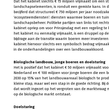
Dat het kabinet slechts € 15 miljoen vrijmaakt om een 
landschapselementen, is ronduit een gemiste kans. In
becijferd dat structureel € 750 miljoen per jaar noodzak
‘ecosysteemdiensten’: diensten waarmee boeren en tuin
landschapsbeheer. Politieke partijen van links tot recht
kabinet opriep om voor Prinsjesdag met een regeling te
het kabinet nu eenmalig vrijmaakt, is een druppel op de
bijdrage aan de transitie waarin boeren meer investeren
kabinet hiervoor slechts een symbolisch bedrag vrijmaak
in de onderhandelingen over een landbouwakkoord.
Biologische landbouw, jonge boeren en doelsturing
Het is positief dat het kabinet € 50 miljoen vrijmaakt v
Nederland en € 100 miljoen voor jonge boeren die een be
2030 op 15% van het landbouwareaal biologisch te prod
kleine stap, maar wel een stap in de goede richting. Bij 
dat wordt ingezet op het vergroten van de marktvraag n
op de biologische markt ontstaat.
Doelsturing