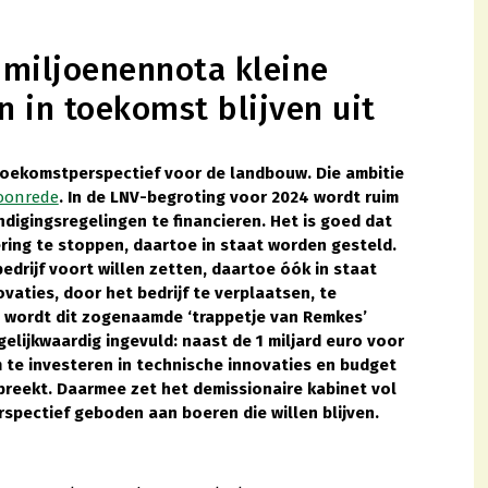
 miljoenennota kleine
n in toekomst blijven uit
toekomstperspectief voor de landbouw. Die ambitie
oonrede
. In de LNV-begroting voor 2024 wordt ruim
digingsregelingen te financieren. Het is goed dat
oering te stoppen, daartoe in staat worden gesteld.
edrijf voort willen zetten, daartoe óók in staat
vaties, door het bedrijf te verplaatsen, te
g wordt dit zogenaamde ‘trappetje van Remkes’
elijkwaardig ingevuld: naast de 1 miljard euro voor
m te investeren in technische innovaties en budget
reekt. Daarmee zet het demissionaire kabinet vol
spectief geboden aan boeren die willen blijven.