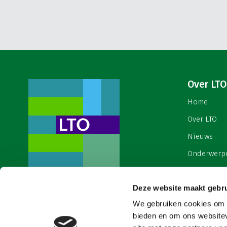
Over LTO
Home
Over LTO
Nieuws
Onderwerp
English
Deze website maakt gebru
Contact
Een ondernemers- en
werkgeversorganisatie met meerwaarde,
We gebruiken cookies om c
Cookies & 
voor een sector met meerwaarde. Dat is
bieden en om ons websitev
Land- en Tuinbouw Organisatie