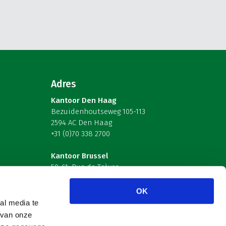
Adres
Kantoor Den Haag
Bezuidenhoutseweg 105-113
2594 AC Den Haag
+31 (0)70 338 2700
Kantoor Brussel
59-61, Rue de Trèves
B-1040 Brussel – België
OK
Volg ons
al media te
 van onze