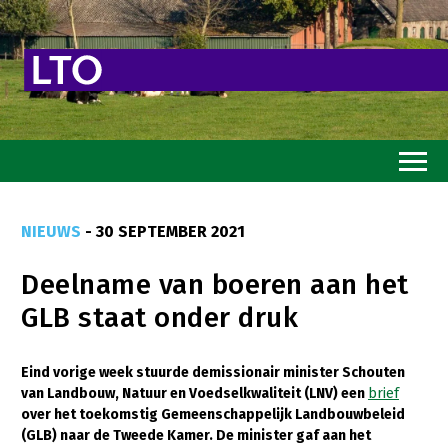
Home
NIEUWS
- 30 SEPTEMBER 2021
Toekomstvisie
Deelname van boeren aan het
Goed eten
GLB staat onder druk
Mooi groen
Sterk ondernemerschap
Eind vorige week stuurde demissionair minister Schouten
van Landbouw, Natuur en Voedselkwaliteit (LNV) een
brief
Transitiepaden
over het toekomstig Gemeenschappelijk Landbouwbeleid
(GLB) naar de Tweede Kamer. De minister gaf aan het
Thema’s