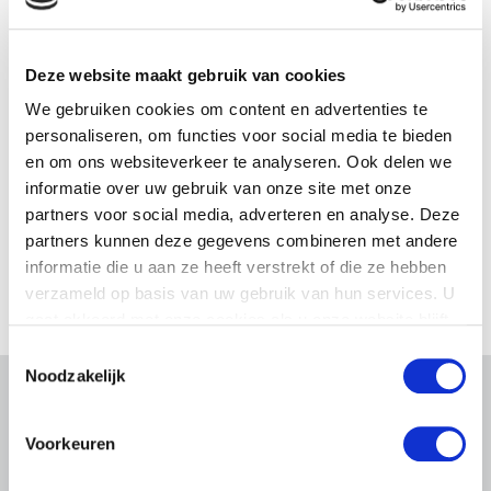
Deze website maakt gebruik van cookies
We gebruiken cookies om content en advertenties te
personaliseren, om functies voor social media te bieden
en om ons websiteverkeer te analyseren. Ook delen we
informatie over uw gebruik van onze site met onze
partners voor social media, adverteren en analyse. Deze
partners kunnen deze gegevens combineren met andere
informatie die u aan ze heeft verstrekt of die ze hebben
verzameld op basis van uw gebruik van hun services. U
gaat akkoord met onze cookies als u onze website blijft
gebruiken.
Toestemmingsselectie
Noodzakelijk
Gerelateerd nieuws
Voorkeuren
Abonneren via RSS
Abonneren via e-mail