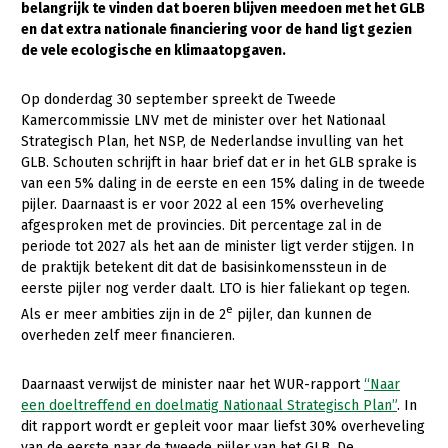
belangrijk te vinden dat boeren blijven meedoen met het GLB
en dat extra nationale financiering voor de hand ligt gezien
Gezonde planten
de vele ecologische en klimaatopgaven.
Gezonde dieren
Op donderdag 30 september spreekt de Tweede
Natuur, klimaat en energie
Kamercommissie LNV met de minister over het Nationaal
Strategisch Plan, het NSP, de Nederlandse invulling van het
Bodem en water
GLB. Schouten schrijft in haar brief dat er in het GLB sprake is
Platteland en omgeving
van een 5% daling in de eerste en een 15% daling in de tweede
pijler. Daarnaast is er voor 2022 al een 15% overheveling
Mens, ondernemerschap en onderwijs
afgesproken met de provincies. Dit percentage zal in de
periode tot 2027 als het aan de minister ligt verder stijgen. In
Internationaal
de praktijk betekent dit dat de basisinkomenssteun in de
eerste pijler nog verder daalt. LTO is hier faliekant op tegen.
Sectoren
e
Als er meer ambities zijn in de 2
pijler, dan kunnen de
Dier
overheden zelf meer financieren.
Plant
Biologische Landbouw
Daarnaast verwijst de minister naar het WUR-rapport
“Naar
Multifunctionele landbouw
Geitenhouderij
Akkerbouw
een doeltreffend en doelmatig Nationaal Strategisch Plan”
. In
dit rapport wordt er gepleit voor maar liefst 30% overheveling
Kalverhouderij
Biologische Landbouw
Multifunctioneel
van de eerste naar de tweede pijler van het GLB. De