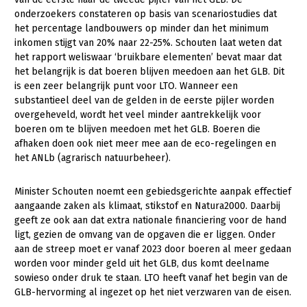
Onderwerpen
onderzoekers constateren op basis van scenariostudies dat
Konijnenhouderij
Bollenteelt
Vrouw en Bedrijf
het percentage landbouwers op minder dan het minimum
Nieuws
inkomen stijgt van 20% naar 22-25%. Schouten laat weten dat
Melkveehouderij
Bomen, vaste planten en zomerbloemen
het rapport weliswaar ‘bruikbare elementen’ bevat maar dat
Nieuwsabonnement
Paardenhouderij
Fruitteelt
het belangrijk is dat boeren blijven meedoen aan het GLB. Dit
Webinars
is een zeer belangrijk punt voor LTO. Wanneer een
Pluimveehouderij
Glastuinbouw
substantieel deel van de gelden in de eerste pijler worden
Over LTO
overgeheveld, wordt het veel minder aantrekkelijk voor
Schapenhouderij
Paddenstoelen
boeren om te blijven meedoen met het GLB. Boeren die
LTO Nederland
Varkenshouderij
Vollegrondsgroente
afhaken doen ook niet meer mee aan de eco-regelingen en
het ANLb (agrarisch natuurbeheer).
Mensen
Vleesveehouderij
Jaarverslag 2023
Bestuur en Directie
Minister Schouten noemt een gebiedsgerichte aanpak effectief
aangaande zaken als klimaat, stikstof en Natura2000. Daarbij
Vacatures
Medewerkers
geeft ze ook aan dat extra nationale financiering voor de hand
ligt, gezien de omvang van de opgaven die er liggen. Onder
Pers
Vakgroepbestuurders
aan de streep moet er vanaf 2023 door boeren al meer gedaan
Contact
worden voor minder geld uit het GLB, dus komt deelname
sowieso onder druk te staan. LTO heeft vanaf het begin van de
GLB-hervorming al ingezet op het niet verzwaren van de eisen.